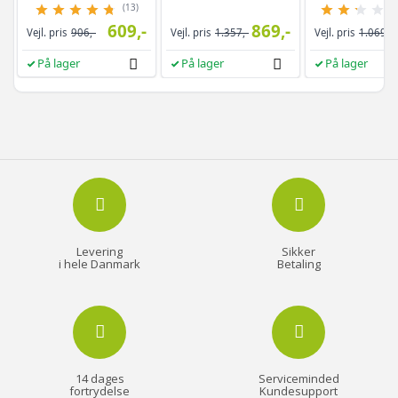
(13)
609,-
869,-
Vejl. pris
906,-
Vejl. pris
1.357,-
Vejl. pris
1.069,-
På lager
På lager
På lager
Levering
Sikker
i hele Danmark
Betaling
14 dages
Serviceminded
fortrydelse
Kundesupport