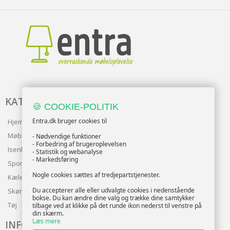
KATALOG
🍪 COOKIE-POLITIK
Entra.dk bruger cookies til
Hjem & Have
Møbler
- Nødvendige funktioner
- Forbedring af brugeroplevelsen
Isenkram
- Statistik og webanalyse
- Markedsføring
Sport
Nogle cookies sættes af tredjepartstjenester.
Kæledyr
Du accepterer alle eller udvalgte cookies i nedenstående
Skønhed
bokse. Du kan ændre dine valg og trække dine samtykker
Tøj
tilbage ved at klikke på det runde ikon nederst til venstre på
din skærm.
Læs mere
INFO