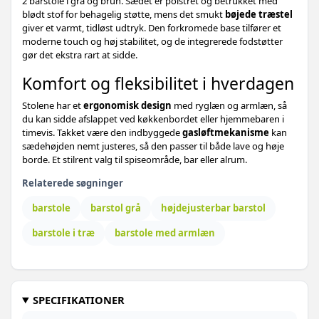
2 barstole i grå og brun. Sædet er polstret og betrukket med
blødt stof for behagelig støtte, mens det smukt
bøjede træstel
giver et varmt, tidløst udtryk. Den forkromede base tilfører et
moderne touch og høj stabilitet, og de integrerede fodstøtter
gør det ekstra rart at sidde.
Komfort og fleksibilitet i hverdagen
Stolene har et
ergonomisk design
med ryglæn og armlæn, så
du kan sidde afslappet ved køkkenbordet eller hjemmebaren i
timevis. Takket være den indbyggede
gasløftmekanisme
kan
sædehøjden nemt justeres, så den passer til både lave og høje
borde. Et stilrent valg til spiseområde, bar eller alrum.
Relaterede søgninger
barstole
barstol grå
højdejusterbar barstol
barstole i træ
barstole med armlæn
SPECIFIKATIONER