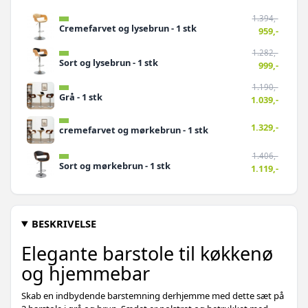
1.394,-
Cremefarvet og lysebrun - 1 stk
959,-
1.282,-
Sort og lysebrun - 1 stk
999,-
1.190,-
Grå - 1 stk
1.039,-
1.329,-
cremefarvet og mørkebrun - 1 stk
1.406,-
Sort og mørkebrun - 1 stk
1.119,-
BESKRIVELSE
Elegante barstole til køkkenø
og hjemmebar
Skab en indbydende barstemning derhjemme med dette sæt på