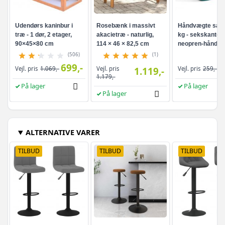
Udendørs kaninbur i
Rosebænk i massivt
Håndvægte sæt 
træ - 1 dør, 2 etager,
akacietræ - naturlig,
kg - sekskanted
90×45×80 cm
114 × 46 × 82,5 cm
neopren-håndvæ
turkis
(506)
(1)
699,-
Vejl. pris
Vejl. pris
1.069,-
1.119,-
Vejl. pris
259,-
1.179,-
På lager
På lager
På lager
ALTERNATIVE VARER
TILBUD
TILBUD
TILBUD