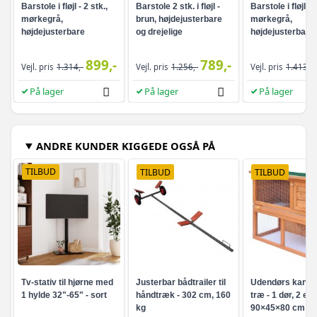
Barstole i fløjl - 2 stk.,
Barstole 2 stk. i fløjl -
Barstole i fløjl - 2
mørkegrå,
brun, højdejusterbare
mørkegrå,
højdejusterbare
og drejelige
højdejusterbare
899,-
789,-
Vejl. pris
1.314,-
Vejl. pris
1.256,-
Vejl. pris
1.413,-
På lager
På lager
På lager
ANDRE KUNDER KIGGEDE OGSÅ PÅ
TILBUD
TILBUD
TILBUD
Tv-stativ til hjørne med
Justerbar bådtrailer til
Udendørs kaninb
1 hylde 32"-65" - sort
håndtræk - 302 cm, 160
træ - 1 dør, 2 eta
kg
90×45×80 cm