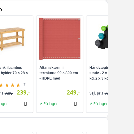
D
nk i bambus
Altan skærm i
Håndvægtsæt med
hylder 70 × 28 ×
terrakotta 90 × 800 cm
stativ - 2 x 1 kg, 2 x 2
- HDPE med
kg, 2 x 3 kg, neopren -
aluminiumsøjer
lime, teal og mørkegrå
(1)
239,-
249,-
259,-
ris
329,-
Vejl. pris
359,-
lager
På lager
På lager