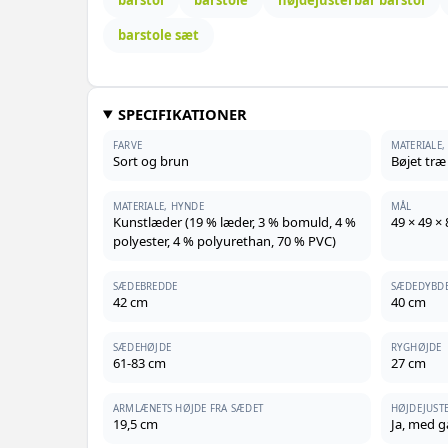
barstole sæt
SPECIFIKATIONER
FARVE
MATERIALE,
Sort og brun
Bøjet træ
MATERIALE, HYNDE
MÅL
Kunstlæder (19 % læder, 3 % bomuld, 4 %
49 × 49 ×
polyester, 4 % polyurethan, 70 % PVC)
SÆDEBREDDE
SÆDEDYBD
42 cm
40 cm
SÆDEHØJDE
RYGHØJDE
61-83 cm
27 cm
ARMLÆNETS HØJDE FRA SÆDET
HØJDEJUST
19,5 cm
Ja, med g