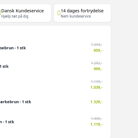
Dansk Kundeservice
14 dages fortrydelse
Hjælp tæt på dig
Nem kundeservice
1.394,-
ebrun - 1 stk
959,-
1.282,-
1 stk
999,-
1.190,-
1.039,-
rkebrun - 1 stk
1.329,-
1.406,-
 - 1 stk
1.119,-