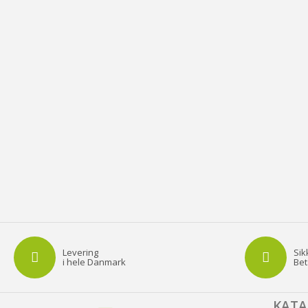
Levering
Sik
i hele Danmark
Bet
KAT