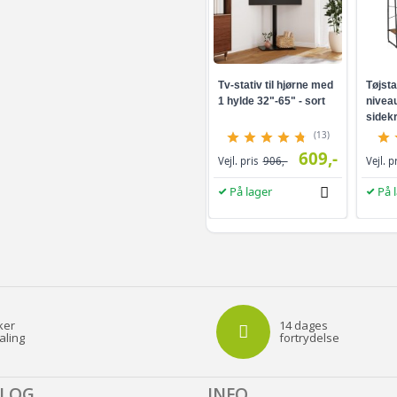
Tv-stativ til hjørne med
Tøjsta
1 hylde 32"-65" - sort
niveau
sidekr
brun/s
(13)
609,-
Vejl. pris
906,-
Vejl. p
På lager
På 
ker
14 dages
aling
fortrydelse
ALOG
INFO