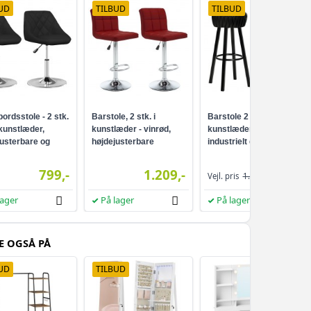
UD
TILBUD
TILBUD
ordsstole - 2 stk.
Barstole, 2 stk. i
Barstole 2 stk. i
 kunstlæder,
kunstlæder - vinrød,
kunstlæder - sort,
justerbare og
højdejusterbare
industrielt design
ige
799,-
1.209,-
889,-
Vejl. pris
1.196,-
lager
På lager
På lager
E OGSÅ PÅ
UD
TILBUD