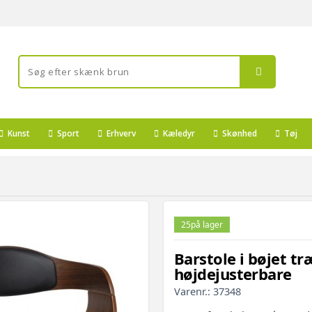
Kunst
Sport
Erhverv
Kæledyr
Skønhed
Tøj
25
på lager
Barstole i bøjet tr
højdejusterbare
Varenr.:
37348