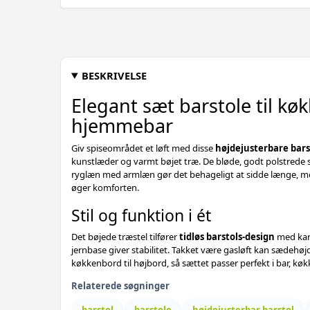
BESKRIVELSE
Elegant sæt barstole til kø
hjemmebar
Giv spiseområdet et løft med disse
højdejusterbare bars
kunstlæder og varmt bøjet træ. De bløde, godt polstred
ryglæn med armlæn gør det behageligt at sidde længe, 
øger komforten.
Stil og funktion i ét
Det bøjede træstel tilfører
tidløs barstols-design
med kar
jernbase giver stabilitet. Takket være gasløft kan sædehøjde
køkkenbord til højbord, så sættet passer perfekt i bar, køk
Relaterede søgninger
barstol
barstole
højdejusterbar barstol