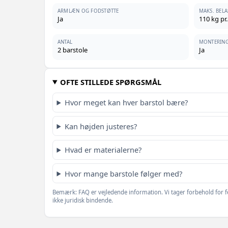
ARMLÆN OG FODSTØTTE
MAKS. BEL
Ja
110 kg pr
ANTAL
MONTERING
2 barstole
Ja
OFTE STILLEDE SPØRGSMÅL
Hvor meget kan hver barstol bære?
Kan højden justeres?
Hvad er materialerne?
Hvor mange barstole følger med?
Bemærk: FAQ er vejledende information. Vi tager forbehold for f
ikke juridisk bindende.