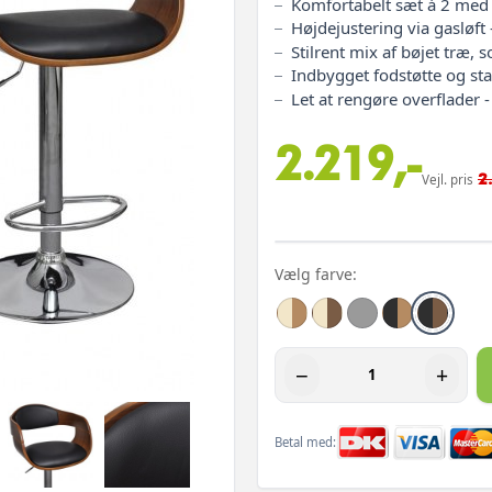
Komfortabelt sæt á 2 med
Højdejustering via gasløft 
Stilrent mix af bøjet træ,
Indbygget fodstøtte og sta
Let at rengøre overflader -
2.219,-
2
Vejl. pris
Vælg farve:
−
+
Betal med: