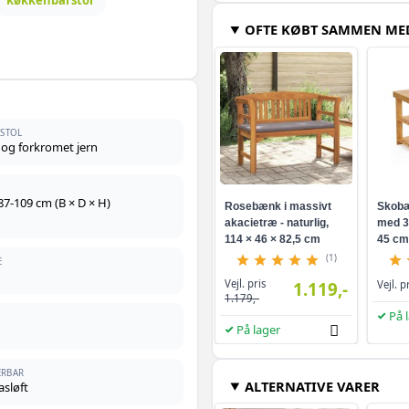
OFTE KØBT SAMMEN ME
 STOL
 og forkromet jern
 87-109 cm (B × D × H)
Rosebænk i massivt
Skobæ
akacietræ - naturlig,
med 3 
114 × 46 × 82,5 cm
45 cm
(1)
E
Vejl. pris
1.119,-
Vejl. p
1.179,-
På 
På lager
ERBAR
ALTERNATIVE VARER
asløft