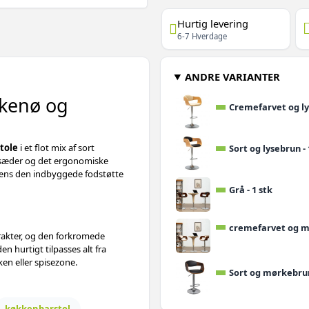
Hurtig levering
6-7 Hverdage
ANDRE VARIANTER
kkenø og
Cremefarvet og lys
tole
i et flot mix af sort
Sort og lysebrun - 
e sæder og det ergonomiske
mens den indbyggede fodstøtte
Grå - 1 stk
cremefarvet og mø
akter, og den forkromede
n hurtigt tilpasses alt fra
ken eller spisezone.
Sort og mørkebrun
køkkenbarstol