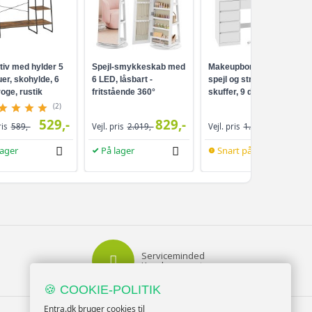
tiv med hylder 5
Spejl-smykkeskab med
Makeupbord med LED-
er, skohylde, 6
6 LED, låsbart -
spejl og strømudtag - 9
oge, rustik
fritstående 360°
skuffer, 9 dæmpbare
ort
drejefunktion,
pærer, 3 lysfarver,
(2)
rammeløst
Cloud White
529,-
829,-
959,-
ris
589,-
Vejl. pris
2.019,-
Vejl. pris
1.099,-
helkropsspejl, 3
opbevaringshylder -
lager
På lager
Snart på lager
hvid/greige
Serviceminded
Kundesupport
🍪 COOKIE-POLITIK
TILMELD NYHEDSBREV
Entra.dk bruger cookies til