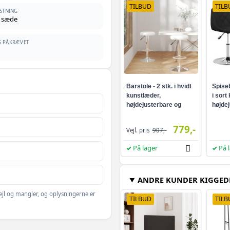
TILBUD
TILB
ASTNING
. sæde
 PÅKRÆVET
Barstole - 2 stk. i hvidt
Spiseb
kunstlæder,
i sort
højdejusterbare og
højde
drejelige
drejel
779,-
Vejl. pris
907,-
På lager
På 
ANDRE KUNDER KIGGED
ejl og mangler, og oplysningerne er
TILBUD
TILB