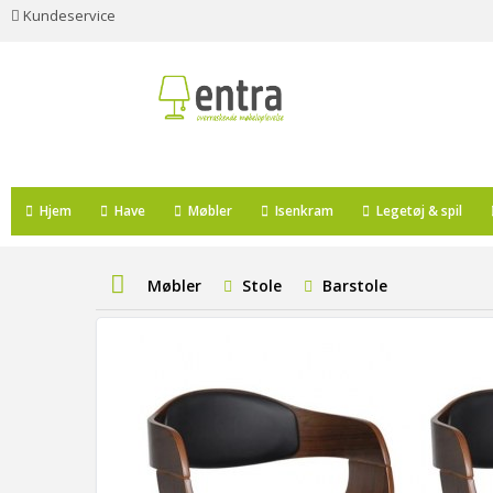
Kundeservice
Hjem
Have
Møbler
Isenkram
Legetøj & spil
Møbler
Stole
Barstole