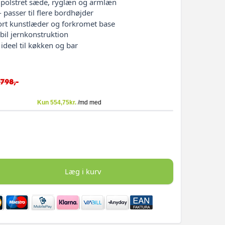
 polstret sæde, ryglæn og armlæn
- passer til flere bordhøjder
 sort kunstlæder og forkromet base
bil jernkonstruktion
 ideel til køkken og bar
.798,-
Læg i kurv