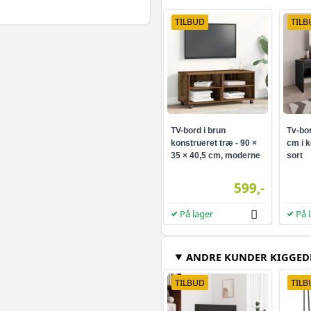
TILBUD
TILB
TV-bord i brun
Tv-bor
konstrueret træ - 90 ×
cm i k
35 × 40,5 cm, moderne
sort
lav skænk med hylder
599,-
På lager
På 
ANDRE KUNDER KIGGED
TILBUD
TILB