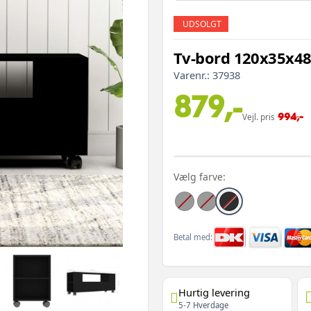
UDSOLGT
Tv-bord 120x35x48
Varenr.:
37938
879,-
994,-
Vejl. pris
Vælg farve:
Betal med:
Hurtig levering
5-7 Hverdage