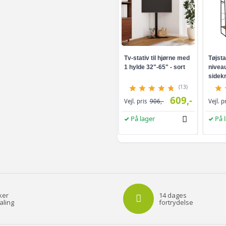
Tv-stativ til hjørne med
Tøjsta
1 hylde 32"-65" - sort
niveau
sidekr
brun/s
(13)
609,-
Vejl. pris
906,-
Vejl. p
På lager
På 
ker
14 dages
aling
fortrydelse