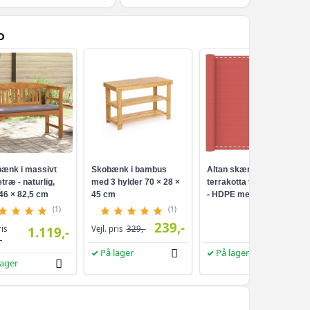
D
ænk i massivt
Skobænk i bambus
Altan skærm i
træ - naturlig,
med 3 hylder 70 × 28 ×
terrakotta 90 × 800 cm
46 × 82,5 cm
45 cm
- HDPE med
aluminiumsøjer
(1)
(1)
239,-
249,-
ris
1.119,-
Vejl. pris
329,-
-
På lager
På lager
lager