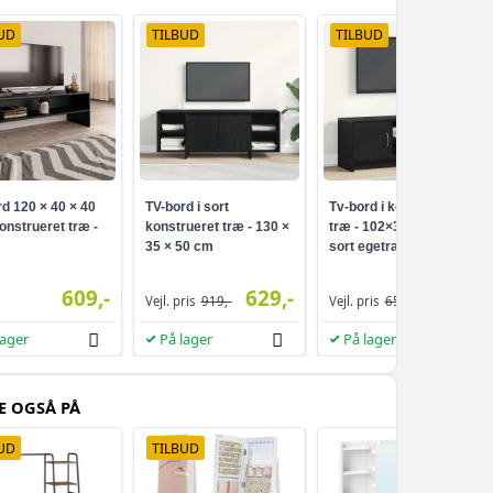
UD
TILBUD
TILBUD
d 120 × 40 × 40
TV-bord i sort
Tv-bord i konstrueret
onstrueret træ -
konstrueret træ - 130 ×
træ - 102×30×37,5 cm,
35 × 50 cm
sort egetræsfarve
609,-
629,-
529,-
Vejl. pris
919,-
Vejl. pris
658,-
lager
På lager
På lager
E OGSÅ PÅ
UD
TILBUD