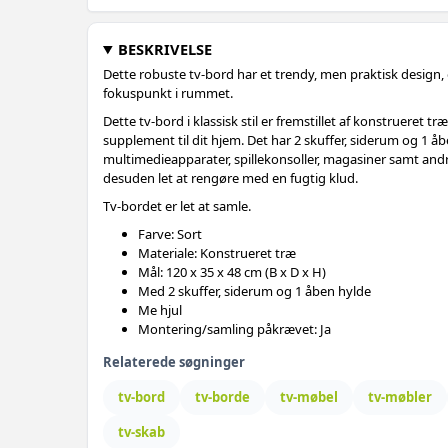
BESKRIVELSE
Dette robuste tv-bord har et trendy, men praktisk design,
fokuspunkt i rummet.
Dette tv-bord i klassisk stil er fremstillet af konstrueret træ 
supplement til dit hjem. Det har 2 skuffer, siderum og 1 åb
multimedieapparater, spillekonsoller, magasiner samt andr
desuden let at rengøre med en fugtig klud.
Tv-bordet er let at samle.
Farve: Sort
Materiale: Konstrueret træ
Mål: 120 x 35 x 48 cm (B x D x H)
Med 2 skuffer, siderum og 1 åben hylde
Me hjul
Montering/samling påkrævet: Ja
Relaterede søgninger
tv-bord
tv-borde
tv-møbel
tv-møbler
tv-skab