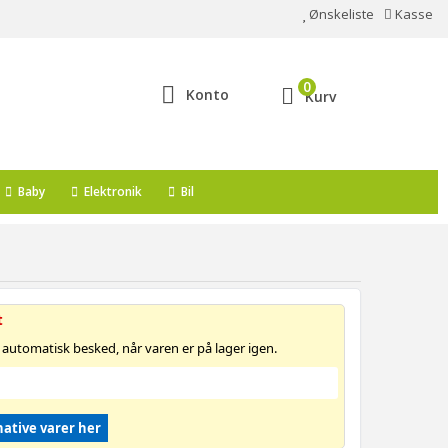
Ønskeliste
Kasse
0
Konto
Kurv
Baby
Elektronik
Bil
t
 automatisk besked, når varen er på lager igen.
native varer her