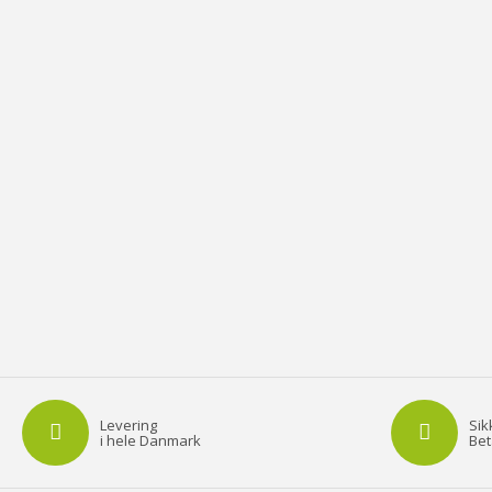
Levering
Sik
i hele Danmark
Bet