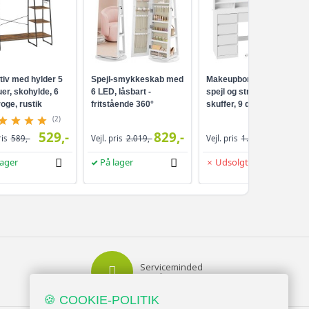
tiv med hylder 5
Spejl-smykkeskab med
Makeupbord med LED-
er, skohylde, 6
6 LED, låsbart -
spejl og strømudtag - 9
oge, rustik
fritstående 360°
skuffer, 9 dæmpbare
ort
drejefunktion,
pærer, 3 lysfarver,
(2)
rammeløst
Cloud White
529,-
829,-
959,-
ris
589,-
Vejl. pris
2.019,-
Vejl. pris
1.099,-
helkropsspejl, 3
opbevaringshylder -
lager
På lager
Udsolgt
hvid/greige
Serviceminded
Kundesupport
🍪 COOKIE-POLITIK