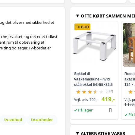
OFTE KØBT SAMMEN ME
 og det bliver med sikkerhed et
TILBUD
i høj kvalitet, og det er et tidløst
ent rum til opbevaring af
e ting og sager. Tv-bordet er
Sokkel til
Roseb
vaskemaskine - hvid
akacie
stålsokkel 64×55×32,5
114 × 
cm
(927)
419,-
Vejl. p
Vejl. pris
702,-
1.179,
På lager
På 
tv-enhed
tv-enheder
ALTERNATIVE VARER