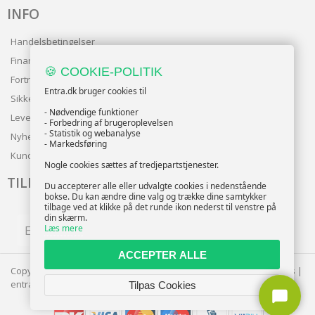
INFO
Handelsbetingelser
Finansering
🍪 COOKIE-POLITIK
Fortrolighedspolitik
Entra.dk bruger cookies til
Sikker betaling
- Nødvendige funktioner
Levering
- Forbedring af brugeroplevelsen
- Statistik og webanalyse
Nyhedsbrev
- Markedsføring
Kundeservice
Nogle cookies sættes af tredjepartstjenester.
TILMELD NYHEDSBREV
Du accepterer alle eller udvalgte cookies i nedenstående
bokse. Du kan ændre dine valg og trække dine samtykker
tilbage ved at klikke på det runde ikon nederst til venstre på
din skærm.
Læs mere
TILMELD
ACCEPTER ALLE
Copyright © 2026 | CVR: DK41222093 | Alle rettigheder forbeholdes |
entra.dk
🍪
Tilpas Cookies