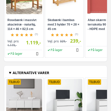
Rosebænk i massivt
Skobænk i bambus
Altan skærm i
akacietræ - naturlig,
med 3 hylder 70 × 28 ×
terrakotta 90 × 
114 × 46 × 82,5 cm
45 cm
- HDPE med
aluminiumsøjer
(1)
(1)
239,-
Vejl. pris
1.119,-
Vejl. pris
329,-
1.179,-
På lager
På lager
På lager
ALTERNATIVE VARER
TILBUD
TILBUD
TILBUD