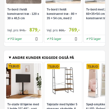
Tv-bord i hvidt
Tv-bord i hvidt
Tv-bord med 2 s
konstrueret træ - 120 x
konstrueret træ - 80 ×
60×35×54 cm - h
30 x 40,5 cm
35 × 54 cm, med 2
konstrueret træ
skuffer
879,-
769,-
Vejl. pris
919,-
Vejl. pris
800,-
På lager
På lager
På lager
ANDRE KUNDER KIGGEDE OGSÅ PÅ
TILBUD
TILBUD
TILBUD
Tv-stativ til hjørne med
Tøjstativ med hylder 5
Spejl-smykkesk
1 hylde 32"-65" - sort
niveauer, skohylde, 6
6 LED, låsbart -