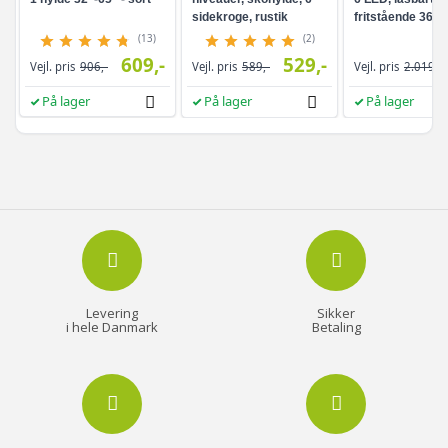
sidekroge, rustik
fritstående 360°
brun/sort
drejefunktion,
(13)
(2)
rammeløst
609,-
529,-
Vejl. pris
906,-
Vejl. pris
589,-
Vejl. pris
2.019,-
helkropsspejl, 3
opbevaringshyld
På lager
På lager
På lager
hvid/greige
Levering
Sikker
i hele Danmark
Betaling