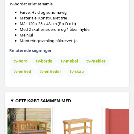
Tv-bordet er let at samle.
Farve: Hvid og sonoma-eg
Materiale: Konstrueret træ
Mål: 120 x 35 x 48 cm (B x D x H)
Med 2 skuffer, siderum og 1 åben hylde
Me hjul
Montering/samling påkrævet: Ja
Relaterede søgninger
tv-bord
tv-borde
tv-møbel
tv-møbler
tv-enhed
tv-enheder
tv-skab
OFTE KØBT SAMMEN MED