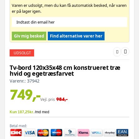
Varen er udsolgt, men du kan få automatisk besked, når varen
er på lager igen.
Giv mig besked
Find alternative varer her
UDSOLGT
Tv-bord 120x35x48 cm konstrueret træ
hvid og egetræsfarvet
Varenr.:
37942
749,-
984,-
Vejl. pris
Betal med: