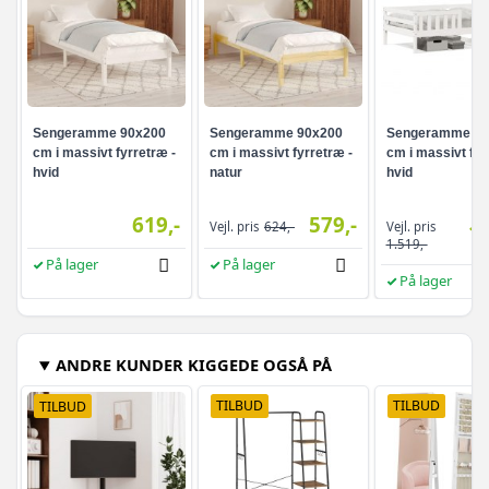
Sengeramme 90x200
Sengeramme 90x200
Sengeramme 90
cm i massivt fyrretræ -
cm i massivt fyrretræ -
cm i massivt fyr
hvid
natur
hvid
619,-
579,-
Vejl. pris
Vejl. pris
624,-
1.
1.519,-
På lager
På lager
På lager
ANDRE KUNDER KIGGEDE OGSÅ PÅ
TILBUD
TILBUD
TILBUD