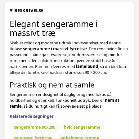
BESKRIVELSE
Elegant sengeramme i
massivt træ
Skab et roligt og moderne udtryk i soveværelset med denne
tidløse
sengeramme i massivt fyrretræ
. Den rene hvide finish
passer ind i både gæsteværelse, ungdomsværelse og mindre
rum, mens den solide konstruktion giver en stabil base for
nattesøvnen. Rammen leveres med
lamelbund
, så du blot kan
tilføje din foretrukne madras i størrelsen 90 × 200 cm.
Praktisk og nem at samle
Sengerammen er designet til daglig brug med fokus på
holdbarhed og et enkelt, funktionelt udtryk. Den er
nem at
samle
, så du hurtigt kan få soveværelset på plads.
Relaterede søgninger
sengeramme 90x200
hvid sengeramme
sengestel fyrretræ
enkeltseng ramme