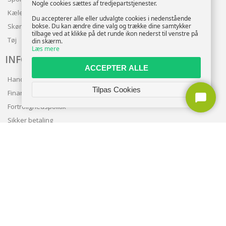
Nogle cookies sættes af tredjepartstjenester.
Kæledyr
Du accepterer alle eller udvalgte cookies i nedenstående
bokse. Du kan ændre dine valg og trække dine samtykker
Skønhed
tilbage ved at klikke på det runde ikon nederst til venstre på
Tøj
din skærm.
Læs mere
INFO
ACCEPTER ALLE
Handelsbetingelser
Tilpas Cookies
Finansering
Fortrolighedspolitik
Sikker betaling
Levering
Nyhedsbrev
Kundeservice
TILMELD NYHEDSBREV
TILMELD