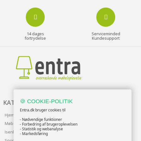
14 dages
Serviceminded
fortrydelse
Kundesupport
🍪 COOKIE-POLITIK
KATALOG
Entra.dk bruger cookies til
Hjem & Have
- Nødvendige funktioner
Møbler
- Forbedring af brugeroplevelsen
- Statistik og webanalyse
Isenkram
- Markedsføring
Sport