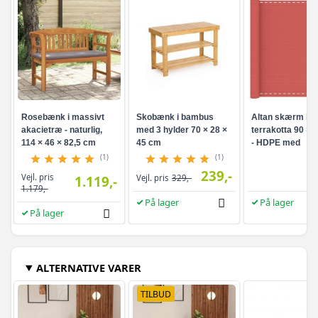
Rosebænk i massivt
Skobænk i bambus
Altan skærm i
akacietræ - naturlig,
med 3 hylder 70 × 28 ×
terrakotta 90 × 
114 × 46 × 82,5 cm
45 cm
- HDPE med
aluminiumsøjer
(1)
(1)
239,-
Vejl. pris
1.119,-
Vejl. pris
329,-
1.179,-
På lager
På lager
På lager
ALTERNATIVE VARER
TILBUD