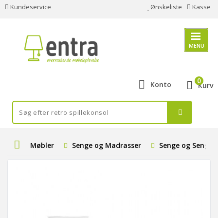
Kundeservice
Ønskeliste
Kasse
MENU
0
Konto
Kurv
Møbler
Senge og Madrasser
Senge og Senge