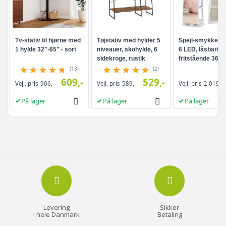
Tv-stativ til hjørne med
Tøjstativ med hylder 5
Spejl-smykkesk
1 hylde 32"-65" - sort
niveauer, skohylde, 6
6 LED, låsbart -
sidekroge, rustik
fritstående 360°
brun/sort
drejefunktion,
(13)
(2)
rammeløst
609,-
529,-
Vejl. pris
906,-
Vejl. pris
589,-
Vejl. pris
2.019,-
helkropsspejl, 3
opbevaringshyld
På lager
På lager
På lager
hvid/greige
Levering
Sikker
i hele Danmark
Betaling