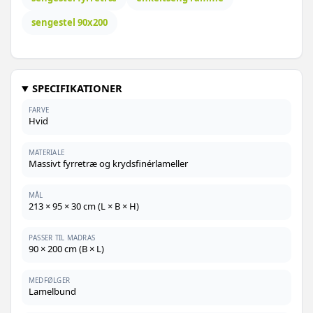
sengestel 90x200
SPECIFIKATIONER
FARVE
Hvid
MATERIALE
Massivt fyrretræ og krydsfinérlameller
MÅL
213 × 95 × 30 cm (L × B × H)
PASSER TIL MADRAS
90 × 200 cm (B × L)
MEDFØLGER
Lamelbund