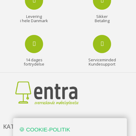
Levering
Sikker
i hele Danmark
Betaling
14 dages
Serviceminded
fortrydelse
Kundesupport
KATALOG
🍪 COOKIE-POLITIK