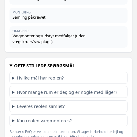
MONTERING
Samling påkrævet
SIKKERHED
Vægmonteringsudstyr medfølger (uden
vægskruer/rawlplugs)
OFTE STILLEDE SPØRGSMÅL
Hvilke mål har reolen?
Hvor mange rum er der, og er nogle med låger?
Leveres reolen samlet?
Kan reolen vægmonteres?
Bemærk: FAQ er vejledende information. Vi tager forbehold for fejl og
mangler, og oplysningerne er ikke juridisk bindende.