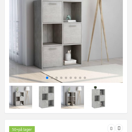
50+
på lager