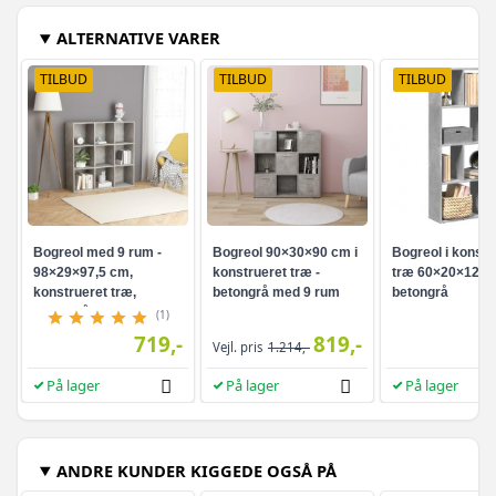
ALTERNATIVE VARER
TILBUD
TILBUD
TILBUD
Bogreol med 9 rum -
Bogreol 90×30×90 cm i
Bogreol i konstr
98×29×97,5 cm,
konstrueret træ -
træ 60×20×120,5
konstrueret træ,
betongrå med 9 rum
betongrå
betongrå
(1)
719,-
819,-
Vejl. pris
1.214,-
På lager
På lager
På lager
ANDRE KUNDER KIGGEDE OGSÅ PÅ