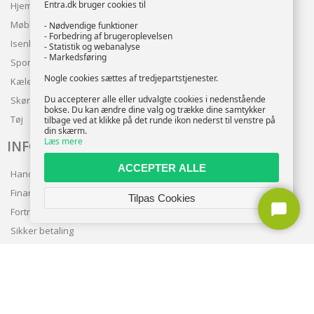
Entra.dk bruger cookies til
Hjem & Have
Møbler
- Nødvendige funktioner
- Forbedring af brugeroplevelsen
Isenkram
- Statistik og webanalyse
- Markedsføring
Sport
Nogle cookies sættes af tredjepartstjenester.
Kæledyr
Du accepterer alle eller udvalgte cookies i nedenstående
Skønhed
bokse. Du kan ændre dine valg og trække dine samtykker
Tøj
tilbage ved at klikke på det runde ikon nederst til venstre på
din skærm.
Læs mere
INFO
ACCEPTER ALLE
Handelsbetingelser
Finansering
Tilpas Cookies
Fortrolighedspolitik
Sikker betaling
Levering
Nyhedsbrev
Kundeservice