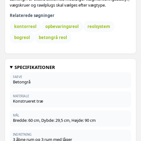
vægskruer og rawlplugs skal vælges efter vægtype.
Relaterede søgninger
kontorreol
opbevaringsreol
reolsystem
bogreol
betongrå reol
SPECIFIKATIONER
FARVE
Betongrå
MATERIALE
Konstrueret træ
MÅL
Bredde: 60 cm, Dybde: 29,5 cm, Højde: 90 cm
INDRETNING
3 åbne rum og 3 rum med låger