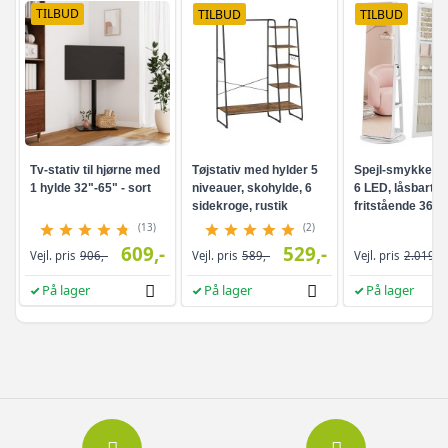
TILBUD
TILBUD
TILBUD
Tv-stativ til hjørne med
Tøjstativ med hylder 5
Spejl-smykkesk
1 hylde 32"-65" - sort
niveauer, skohylde, 6
6 LED, låsbart -
sidekroge, rustik
fritstående 360°
brun/sort
drejefunktion,
(13)
(2)
rammeløst
609,-
529,-
Vejl. pris
906,-
Vejl. pris
589,-
Vejl. pris
2.019,-
helkropsspejl, 3
opbevaringshyld
På lager
På lager
På lager
hvid/greige