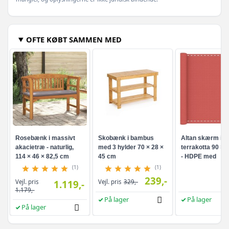
OFTE KØBT SAMMEN MED
Rosebænk i massivt
Skobænk i bambus
Altan skærm i
akacietræ - naturlig,
med 3 hylder 70 × 28 ×
terrakotta 90 × 
114 × 46 × 82,5 cm
45 cm
- HDPE med
aluminiumsøjer
(1)
(1)
239,-
Vejl. pris
1.119,-
Vejl. pris
329,-
1.179,-
På lager
På lager
På lager