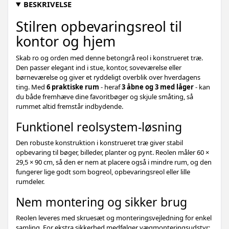
BESKRIVELSE
Stilren opbevaringsreol til
kontor og hjem
Skab ro og orden med denne betongrå reol i konstrueret træ.
Den passer elegant ind i stue, kontor, soveværelse eller
børneværelse og giver et ryddeligt overblik over hverdagens
ting. Med
6 praktiske rum
- heraf
3 åbne og 3 med låger
- kan
du både fremhæve dine favoritbøger og skjule småting, så
rummet altid fremstår indbydende.
Funktionel reolsystem-løsning
Den robuste konstruktion i konstrueret træ giver stabil
opbevaring til bøger, billeder, planter og pynt. Reolen måler 60 ×
29,5 × 90 cm, så den er nem at placere også i mindre rum, og den
fungerer lige godt som bogreol, opbevaringsreol eller lille
rumdeler.
Nem montering og sikker brug
Reolen leveres med skruesæt og monteringsvejledning for enkel
samling. For ekstra sikkerhed medfølger vægmonteringsudstyr;