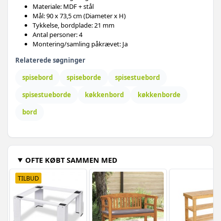
Materiale: MDF + stål
Mål: 90 x 73,5 cm (Diameter x H)
Tykkelse, bordplade: 21 mm
Antal personer: 4
Montering/samling påkrævet: Ja
Relaterede søgninger
spisebord
spiseborde
spisestuebord
spisestueborde
køkkenbord
køkkenborde
bord
OFTE KØBT SAMMEN MED
TILBUD