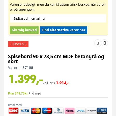
Varen er udsolgt, men du kan få automatisk besked, når varen
er på lager igen.
Giv mig besked
Find alternative varer her
UDSOLGT
Spisebord 90 x 73,5 cm MDF betongrå og
sort
Varenr.:
37166
1.399,-
1.914,-
Vejl. pris
Betal med: