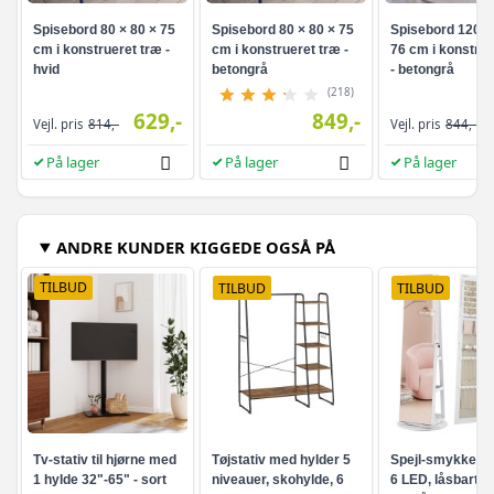
Spisebord 80 × 80 × 75
Spisebord 80 × 80 × 75
Spisebord 120 ×
cm i konstrueret træ -
cm i konstrueret træ -
76 cm i konstrue
hvid
betongrå
- betongrå
(218)
629,-
849,-
Vejl. pris
814,-
Vejl. pris
844,-
På lager
På lager
På lager
ANDRE KUNDER KIGGEDE OGSÅ PÅ
TILBUD
TILBUD
TILBUD
Tv-stativ til hjørne med
Tøjstativ med hylder 5
Spejl-smykkesk
1 hylde 32"-65" - sort
niveauer, skohylde, 6
6 LED, låsbart -