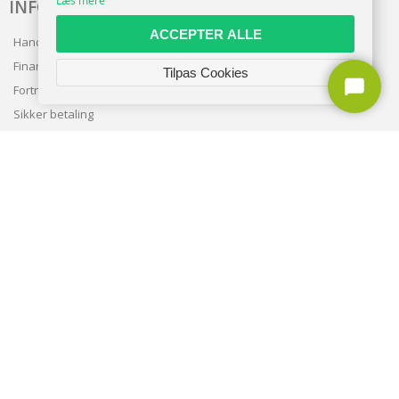
Læs mere
INFO
ACCEPTER ALLE
Handelsbetingelser
Finansering
Tilpas Cookies
Fortrolighedspolitik
Sikker betaling
Levering
Nyhedsbrev
Kundeservice
TILMELD NYHEDSBREV
TILMELD
Copyright © 2026 | CVR: DK41222093 | Alle rettigheder forbeholdes |
entra.dk
🍪