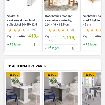
Sokkel til
Rosebænk i massivt
Skobænk i bam
vaskemaskine - hvid
akacietræ - naturlig,
med 3 hylder 70 
stålsokkel 64×55×32,5
114 × 46 × 82,5 cm
45 cm
cm
(927)
(1)
419,-
Vejl. pris
Vejl. pris
702,-
1.119,-
Vejl. pris
329,-
1.179,-
På lager
På lager
På lager
ALTERNATIVE VARER
TILBUD
TILBUD
TILBUD