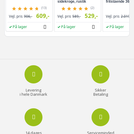
sidekroge, rustik
fritstående 360°
brun/sort
drejefunktion,
(13)
(2)
rammeløst
609,-
529,-
Vejl. pris
906,-
Vejl. pris
589,-
Vejl. pris
2.019,-
helkropsspejl, 3
opbevaringshyld
På lager
På lager
På lager
hvid/greige
Levering
Sikker
i hele Danmark
Betaling
14 dages
Serviceminded