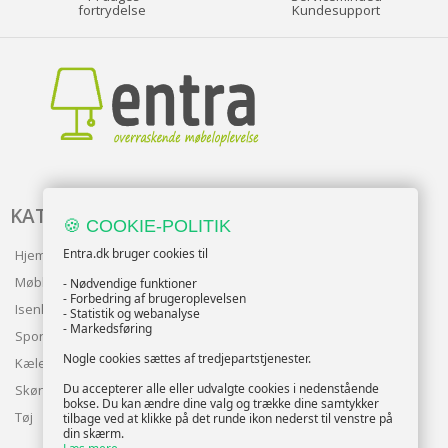
fortrydelse
Kundesupport
KATALOG
🍪 COOKIE-POLITIK
Entra.dk bruger cookies til
Hjem & Have
Møbler
- Nødvendige funktioner
- Forbedring af brugeroplevelsen
Isenkram
- Statistik og webanalyse
- Markedsføring
Sport
Nogle cookies sættes af tredjepartstjenester.
Kæledyr
Du accepterer alle eller udvalgte cookies i nedenstående
Skønhed
bokse. Du kan ændre dine valg og trække dine samtykker
Tøj
tilbage ved at klikke på det runde ikon nederst til venstre på
din skærm.