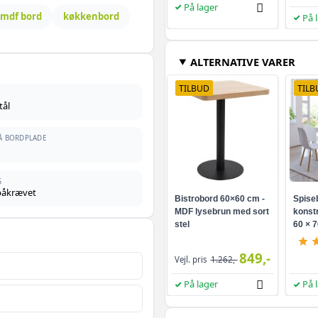
På lager
mdf bord
køkkenbord
På 
ALTERNATIVE VARER
TILBUD
TILB
tål
PÅ BORDPLADE
G
påkrævet
Bistrobord 60×60 cm -
Spiseb
MDF lysebrun med sort
konstr
stel
60 × 
849,-
Vejl. pris
1.262,-
På lager
På 