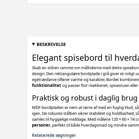
BESKRIVELSE
Elegant spisebord til hver
Skab en stilren ramme om måltiderne med dette spisebord
design. Den rektangulære bordplade i grå giver et roligt 
egetræsfarve tilfører varme og karakter. Bordet kombiner
funktionalitet
og passer flot i køkkenet, spisestuen eller
Praktisk og robust i daglig brug
MDF-bordpladen er nem at tørre af med en fugtig klud, så 
igen. De robuste stålben sikrer stabilitet og holdbarhed, så
samles til hyggelige middage. Med målene 120 × 60 × 74 cm 
personer
, perfekt til både hverdagsmad og mindre sam
Relaterede søgninger