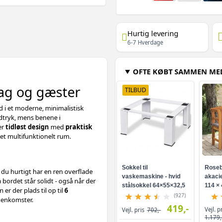
Hurtig levering
6-7 Hverdage
OFTE KØBT SAMMEN ME
dag og gæster
TILBUD
 i et moderne, minimalistisk
udtryk, mens benene i
er
tidløst design
med
praktisk
 et multifunktionelt rum.
Sokkel til
Roseb
du hurtigt har en ren overflade
vaskemaskine - hvid
akacie
 bordet står solidt - også når der
stålsokkel 64×55×32,5
114 × 
er der plads til op til
6
cm
(927)
menkomster.
419,-
Vejl. p
Vejl. pris
702,-
1.179,