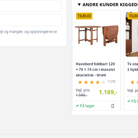
ANDRE KUNDER KIGGED
TILBUD
TILB
ejl og mangler, og oplysningerne er
Havebord foldbart 120
Tv-sta
× 70 × 74 cm i massivt
1 hyld
akacietræ - brunt
(129)
Vejl. pris
1.169,-
Vejl. p
1.586,-
På 
På lager