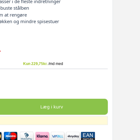
sser i de fleste indretninger
obuste stålben
m at rengøre
køkken og mindre spisestuer
-
Læg i kurv