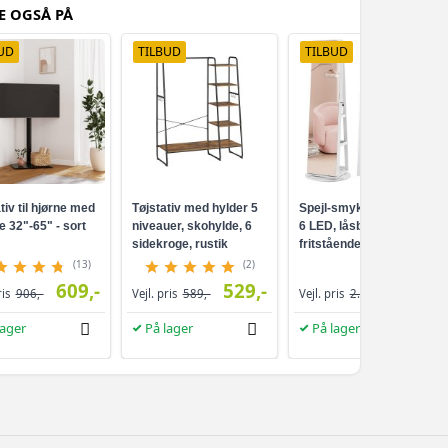
E OGSÅ PÅ
UD
TILBUD
TILBUD
tiv til hjørne med
Tøjstativ med hylder 5
Spejl-smykkeskab med
e 32"-65" - sort
niveauer, skohylde, 6
6 LED, låsbart -
sidekroge, rustik
fritstående 360°
brun/sort
drejefunktion,
(13)
(2)
rammeløst
609,-
529,-
829,-
ris
906,-
Vejl. pris
589,-
Vejl. pris
2.019,-
helkropsspejl, 3
opbevaringshylder -
lager
På lager
På lager
hvid/greige