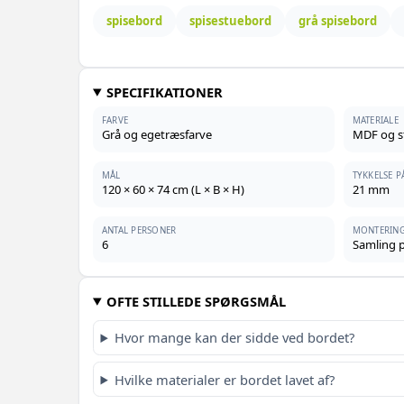
spisebord
spisestuebord
grå spisebord
SPECIFIKATIONER
FARVE
MATERIALE
Grå og egetræsfarve
MDF og s
MÅL
TYKKELSE 
120 × 60 × 74 cm (L × B × H)
21 mm
ANTAL PERSONER
MONTERIN
6
Samling 
OFTE STILLEDE SPØRGSMÅL
Hvor mange kan der sidde ved bordet?
Hvilke materialer er bordet lavet af?