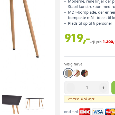
Moderne, rene linjer der pa
Stabil konstruktion med r
MDF-bordplade, der er ne
Kompakte mål - ideelt til 
Plads til op til 6 personer
919,-
1.300,
Vejl. pris
Vælg farve:
−
+
Bemærk: Få på lager
Betal med: