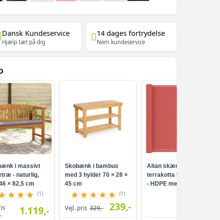
Dansk Kundeservice
14 dages fortrydelse
Hjælp tæt på dig
Nem kundeservice
D
ænk i massivt
Skobænk i bambus
Altan skærm i
træ - naturlig,
med 3 hylder 70 × 28 ×
terrakotta 90 × 800 cm
46 × 82,5 cm
45 cm
- HDPE med
aluminiumsøjer
(1)
(1)
239,-
249,-
ris
1.119,-
Vejl. pris
329,-
-