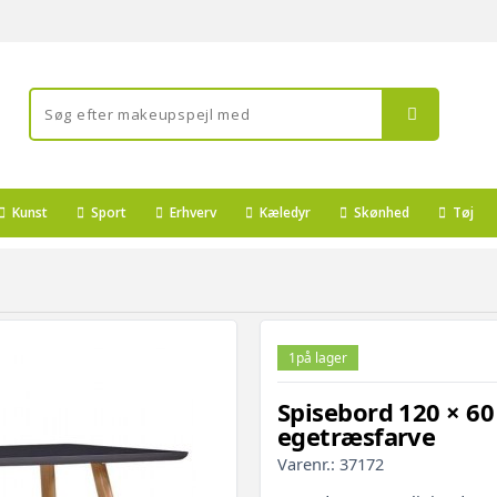
Kunst
Sport
Erhverv
Kæledyr
Skønhed
Tøj
1
på lager
Spisebord 120 × 60
egetræsfarve
Varenr.:
37172