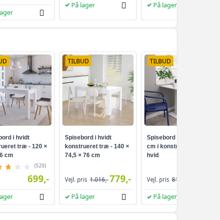
På lager
På lager
lager
UD
TILBUD
TILBUD
ord i hvidt
Spisebord i hvidt
Spisebord 80 × 80 × 75
ueret træ - 120 ×
konstrueret træ - 140 ×
cm i konstrueret træ -
76 cm
74,5 × 76 cm
hvid
(520)
699,-
779,-
629,-
Vejl. pris
1.016,-
Vejl. pris
814,-
lager
På lager
På lager