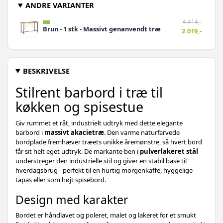
ANDRE VARIANTER
4.414,-
Brun - 1 stk - Massivt genanvendt træ
2.019,-
BESKRIVELSE
Stilrent barbord i træ til
køkken og spisestue
Giv rummet et råt, industrielt udtryk med dette elegante
barbord i
massivt akacietræ
. Den varme naturfarvede
bordplade fremhæver træets unikke åremønstre, så hvert bord
får sit helt eget udtryk. De markante ben i
pulverlakeret stål
understreger den industrielle stil og giver en stabil base til
hverdagsbrug - perfekt til en hurtig morgenkaffe, hyggelige
tapas eller som højt spisebord.
Design med karakter
Bordet er håndlavet og poleret, malet og lakeret for et smukt