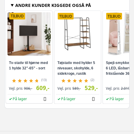
ANDRE KUNDER KIGGEDE OGSÅ PÅ
TILBUD
TILBUD
TILBUD
Tv-stativ til hjørne med
Tøjstativ med hylder 5
Spejl-smykkesk
1 hylde 32"-65" - sort
niveauer, skohylde, 6
6 LED, låsbart -
sidekroge, rustik
fritstående 360°
brun/sort
drejefunktion,
(13)
(2)
rammeløst
609,-
529,-
Vejl. pris
906,-
Vejl. pris
589,-
Vejl. pris
2.019,-
helkropsspejl, 3
opbevaringshyld
På lager
På lager
På lager
hvid/greige