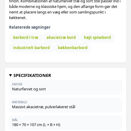
finish. Kombinationen af naturfarvet træ og sort stel passer ind i
både moderne og klassiske hjem, og den aflange form gør det
nemt at placere langs en væg eller som samlingspunkt i
køkkenet.
Relaterede søgninger
barbord i træ
akacietræ bord
højt spisebord
industrielt barbord
køkkenbarbord
SPECIFIKATIONER
FARVER
Naturfarvet og sort
MATERIALE
Massivt akacietræ, pulverlakeret stål
MÅL
180 × 70 × 107 cm (L × B × H)