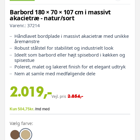
Barbord 180 × 70 × 107 cm i massivt
akacietræ - natur/sort
Varenr.:
37214
Håndlavet bordplade i massivt akacietræ med unikke
åremønstre
Robust stålstel for stabilitet og industrielt look
Ideelt som barbord eller højt spisebord i køkken og
spisestue
Poleret, malet og lakeret finish for et elegant udtryk
Nem at samle med medfølgende dele
2.019,-
2.854,-
Vejl. pris
Vælg farve: