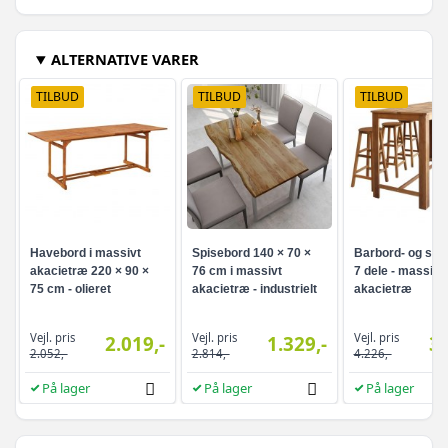
ALTERNATIVE VARER
TILBUD
TILBUD
TILBUD
Havebord i massivt
Spisebord 140 × 70 ×
Barbord- og stol
akacietræ 220 × 90 ×
76 cm i massivt
7 dele - massivt
75 cm - olieret
akacietræ - industrielt
akacietræ
design
Vejl. pris
Vejl. pris
Vejl. pris
2.019,-
1.329,-
3.
2.052,-
2.814,-
4.226,-
På lager
På lager
På lager