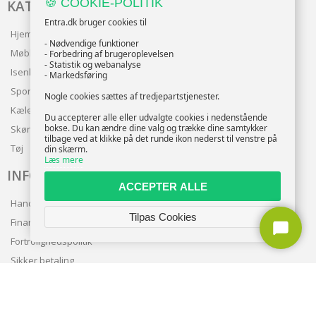
🍪 COOKIE-POLITIK
KATALOG
Entra.dk bruger cookies til
Hjem & Have
- Nødvendige funktioner
Møbler
- Forbedring af brugeroplevelsen
- Statistik og webanalyse
Isenkram
- Markedsføring
Sport
Nogle cookies sættes af tredjepartstjenester.
Kæledyr
Du accepterer alle eller udvalgte cookies i nedenstående
bokse. Du kan ændre dine valg og trække dine samtykker
Skønhed
tilbage ved at klikke på det runde ikon nederst til venstre på
Tøj
din skærm.
Læs mere
INFO
ACCEPTER ALLE
Handelsbetingelser
Tilpas Cookies
Finansering
Fortrolighedspolitik
Sikker betaling
Levering
Nyhedsbrev