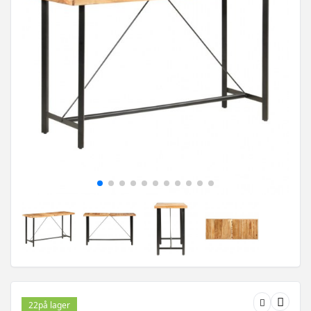
22
på lager