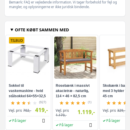
Bemærk: FAQ er vejledende information. Vi tager forbehold for fejl og
mangler, og oplysningerne er ikke juridisk bindende.
OFTE KØBT SAMMEN MED
TILBUD
Sokkel til
Rosebænk i massivt
Skobænk i bam
vaskemaskine - hvid
akacietræ - naturlig,
med 3 hylder 70 
stålsokkel 64×55×32,5
114 × 46 × 82,5 cm
45 cm
cm
(927)
(1)
419,-
Vejl. pris
Vejl. pris
702,-
1.119,-
Vejl. pris
329,-
1.179,-
På lager
På lager
På lager