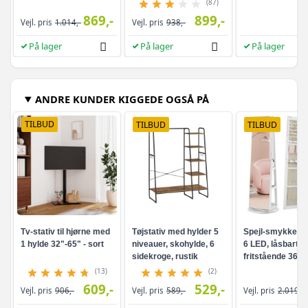
skuffer
(87)
869,-
899,-
Vejl. pris
1.014,-
Vejl. pris
938,-
På lager
På lager
På lager
ANDRE KUNDER KIGGEDE OGSÅ PÅ
TILBUD
TILBUD
TILBUD
Tv-stativ til hjørne med
Tøjstativ med hylder 5
Spejl-smykkesk
1 hylde 32"-65" - sort
niveauer, skohylde, 6
6 LED, låsbart -
sidekroge, rustik
fritstående 360°
brun/sort
drejefunktion,
(13)
(2)
rammeløst
609,-
529,-
Vejl. pris
906,-
Vejl. pris
589,-
Vejl. pris
2.019,-
helkropsspejl, 3
opbevaringshyld