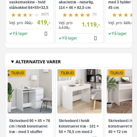
vaskemaskine - hvid
akacietræ - naturlig,
med 3 hylder 70 
stålsokkel 64×55×32,5
114 × 46 × 82,5 cm
45 cm
cm
(927)
(1)
419,-
Vejl. pris
Vejl. pris
702,-
1.119,-
Vejl. pris
329,-
1.179,-
På lager
På lager
På lager
ALTERNATIVE VARER
TILBUD
TILBUD
TILBUD
Skrivebord 90 × 45 × 76
Skrivebord i hvidt
Skrivebord i hvid
cm i hvidt konstrueret
konstrueret træ - 101 ×
konstrueret træ 
træ - med 3 skuffer
50 × 76,5 cm med 2
40 × 72 cm