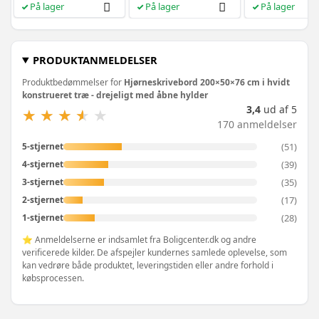
På lager
På lager
På lager
hvid/greige
PRODUKTANMELDELSER
Produktbedømmelser for
Hjørneskrivebord 200×50×76 cm i hvidt
konstrueret træ - drejeligt med åbne hylder
3,4
ud af 5
★
★
★
★
★
★
★
★
★
★
170 anmeldelser
(51)
5-stjernet
(39)
4-stjernet
(35)
3-stjernet
(17)
2-stjernet
(28)
1-stjernet
⭐ Anmeldelserne er indsamlet fra Boligcenter.dk og andre
verificerede kilder. De afspejler kundernes samlede oplevelse, som
kan vedrøre både produktet, leveringstiden eller andre forhold i
købsprocessen.