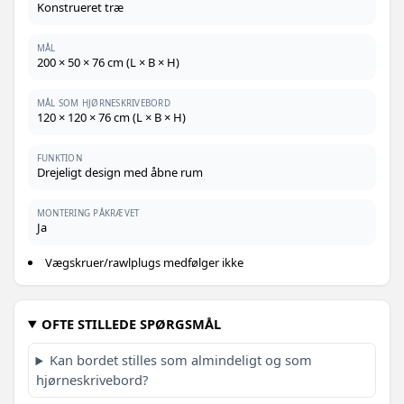
Konstrueret træ
MÅL
200 × 50 × 76 cm (L × B × H)
MÅL SOM HJØRNESKRIVEBORD
120 × 120 × 76 cm (L × B × H)
FUNKTION
Drejeligt design med åbne rum
MONTERING PÅKRÆVET
Ja
Vægskruer/rawlplugs medfølger ikke
OFTE STILLEDE SPØRGSMÅL
Kan bordet stilles som almindeligt og som
hjørneskrivebord?