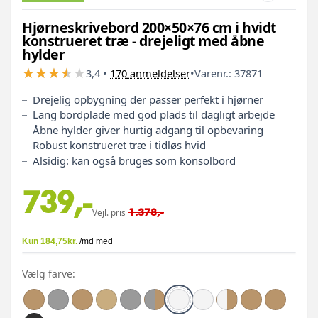
Hjørneskrivebord 200×50×76 cm i hvidt
konstrueret træ - drejeligt med åbne
hylder
★
★
★
★
★
★
★
★
★
★
3,4
•
170
anmeldelser
•
Varenr.:
37871
Drejelig opbygning der passer perfekt i hjørner
Lang bordplade med god plads til dagligt arbejde
Åbne hylder giver hurtig adgang til opbevaring
Robust konstrueret træ i tidløs hvid
Alsidig: kan også bruges som konsolbord
739,-
1.378,-
Vejl. pris
Vælg farve: