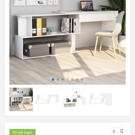
50+
på lager