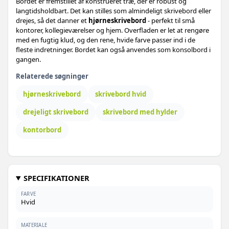
Bordet er fremstillet af konstrueret træ, der er robust og
langtidsholdbart. Det kan stilles som almindeligt skrivebord eller
drejes, så det danner et
hjørneskrivebord
- perfekt til små
kontorer, kollegieværelser og hjem. Overfladen er let at rengøre
med en fugtig klud, og den rene, hvide farve passer ind i de
fleste indretninger. Bordet kan også anvendes som konsolbord i
gangen.
Relaterede søgninger
hjørneskrivebord
skrivebord hvid
drejeligt skrivebord
skrivebord med hylder
kontorbord
SPECIFIKATIONER
FARVE
Hvid
MATERIALE