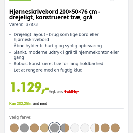
Hjørneskrivebord 200×50×76 cm -
drejeligt, konstrueret træ, grå
Varenr.:
37873
Drejeligt layout - brug som lige bord eller
hjørneskrivebord
Åbne hylder til hurtig og synlig opbevaring
Slankt, moderne udtryk i grå til hjemmekontor eller
gang
Robust konstrueret træ for lang holdbarhed
Let at rengøre med en fugtig klud
1.129,-
1.406,-
Vejl. pris
Vælg farve: