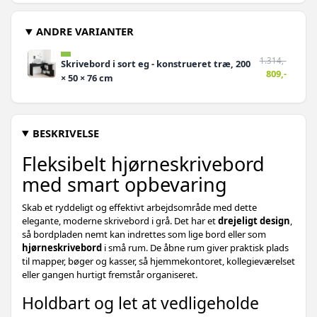
ANDRE VARIANTER
1.314,-
Skrivebord i sort eg - konstrueret træ, 200
809,-
× 50 × 76 cm
BESKRIVELSE
Fleksibelt hjørneskrivebord
med smart opbevaring
Skab et ryddeligt og effektivt arbejdsområde med dette
elegante, moderne skrivebord i grå. Det har et
drejeligt design
,
så bordpladen nemt kan indrettes som lige bord eller som
hjørneskrivebord
i små rum. De åbne rum giver praktisk plads
til mapper, bøger og kasser, så hjemmekontoret, kollegieværelset
eller gangen hurtigt fremstår organiseret.
Holdbart og let at vedligeholde