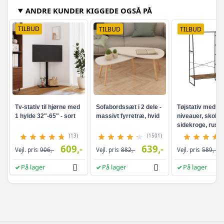
og skuffer
drejeligt med åbne rum
drejeligt med åb
hylder
729,-
Vejl. pris
1.619,-
Vejl. pris
1.414,-
Vejl. pris
1.378,-
1.776,-
På lager
På lager
På lager
ANDRE KUNDER KIGGEDE OGSÅ PÅ
TILBUD
TILBUD
TILBUD
Tv-stativ til hjørne med
Sofabordssæt i 2 dele -
Tøjstativ med hy
1 hylde 32"-65" - sort
massivt fyrretræ, hvid
niveauer, skohyl
sidekroge, rusti
brun/sort
(13)
(1501)
609,-
639,-
Vejl. pris
906,-
Vejl. pris
882,-
Vejl. pris
589,-