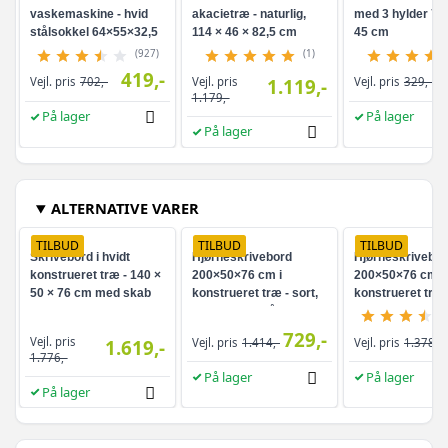
vaskemaskine - hvid
akacietræ - naturlig,
med 3 hylder 70 
stålsokkel 64×55×32,5
114 × 46 × 82,5 cm
45 cm
cm
(927)
(1)
419,-
Vejl. pris
Vejl. pris
702,-
1.119,-
Vejl. pris
329,-
1.179,-
På lager
På lager
På lager
ALTERNATIVE VARER
TILBUD
TILBUD
TILBUD
Skrivebord i hvidt
Hjørneskrivebord
Hjørneskrivebor
konstrueret træ - 140 ×
200×50×76 cm i
200×50×76 cm i 
50 × 76 cm med skab
konstrueret træ - sort,
konstrueret træ 