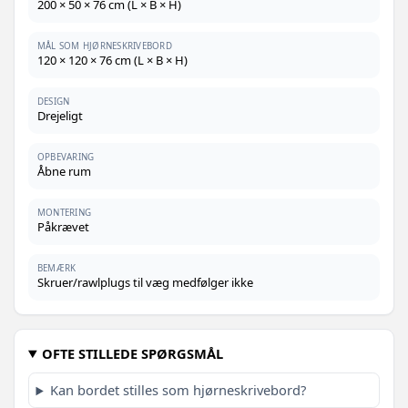
200 × 50 × 76 cm (L × B × H)
MÅL SOM HJØRNESKRIVEBORD
120 × 120 × 76 cm (L × B × H)
DESIGN
Drejeligt
OPBEVARING
Åbne rum
MONTERING
Påkrævet
BEMÆRK
Skruer/rawlplugs til væg medfølger ikke
OFTE STILLEDE SPØRGSMÅL
Kan bordet stilles som hjørneskrivebord?