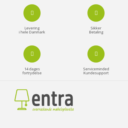
På lager
På lager
På lager
Levering
Sikker
i hele Danmark
Betaling
14 dages
Serviceminded
fortrydelse
Kundesupport