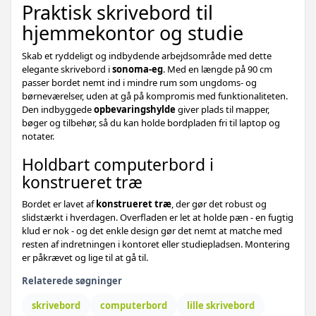
Praktisk skrivebord til
hjemmekontor og studie
Skab et ryddeligt og indbydende arbejdsområde med dette
elegante skrivebord i
sonoma-eg
. Med en længde på 90 cm
passer bordet nemt ind i mindre rum som ungdoms- og
børneværelser, uden at gå på kompromis med funktionaliteten.
Den indbyggede
opbevaringshylde
giver plads til mapper,
bøger og tilbehør, så du kan holde bordpladen fri til laptop og
notater.
Holdbart computerbord i
konstrueret træ
Bordet er lavet af
konstrueret træ
, der gør det robust og
slidstærkt i hverdagen. Overfladen er let at holde pæn - en fugtig
klud er nok - og det enkle design gør det nemt at matche med
resten af indretningen i kontoret eller studiepladsen. Montering
er påkrævet og lige til at gå til.
Relaterede søgninger
skrivebord
computerbord
lille skrivebord