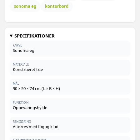
sonoma eg
kontorbord
SPECIFIKATIONER
FARVE
Sonoma-eg
MATERIALE
Konstrueret træ
MÅL
90 × 50 × 74 cm (L × B × H)
FUNKTION
Opbevaringshylde
RENGØRING
Aftørres med fugtig klud