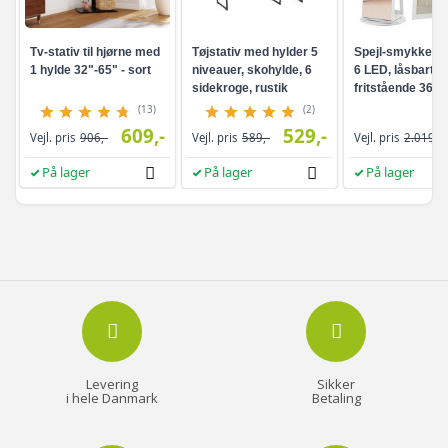
Tv-stativ til hjørne med
Tøjstativ med hylder 5
Spejl-smykkesk
1 hylde 32"-65" - sort
niveauer, skohylde, 6
6 LED, låsbart -
sidekroge, rustik
fritstående 360°
brun/sort
drejefunktion,
(13)
(2)
rammeløst
609,-
529,-
Vejl. pris
906,-
Vejl. pris
589,-
Vejl. pris
2.019,-
helkropsspejl, 3
opbevaringshyld
På lager
På lager
På lager
hvid/greige
Levering
Sikker
i hele Danmark
Betaling