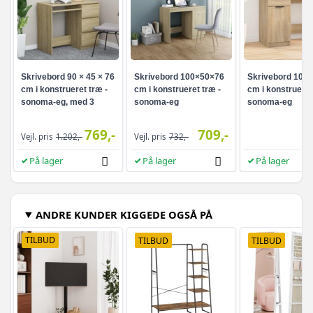
Skrivebord 90 × 45 × 76
Skrivebord 100×50×76
Skrivebord 100
cm i konstrueret træ -
cm i konstrueret træ -
cm i konstrueret
sonoma-eg, med 3
sonoma-eg
sonoma-eg
skuffer
769,-
709,-
Vejl. pris
1.202,-
Vejl. pris
732,-
På lager
På lager
På lager
ANDRE KUNDER KIGGEDE OGSÅ PÅ
TILBUD
TILBUD
TILBUD