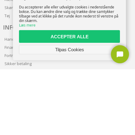
Du accepterer alle eller udvalgte cookies i nedenstående
Skønhed
bokse. Du kan ændre dine valg og trække dine samtykker
Tøj
tilbage ved at klikke på det runde ikon nederst til venstre på
din skærm.
Læs mere
INFO
ACCEPTER ALLE
Handelsbetingelser
Finansering
Tilpas Cookies
Fortrolighedspolitik
Sikker betaling
Levering
Nyhedsbrev
Kundeservice
TILMELD NYHEDSBREV
TILMELD