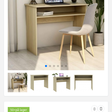
50+
på lager