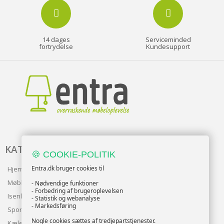
14 dages
Serviceminded
fortrydelse
Kundesupport
KATALOG
🍪 COOKIE-POLITIK
Entra.dk bruger cookies til
Hjem & Have
Møbler
- Nødvendige funktioner
- Forbedring af brugeroplevelsen
Isenkram
- Statistik og webanalyse
- Markedsføring
Sport
Nogle cookies sættes af tredjepartstjenester.
Kæledyr