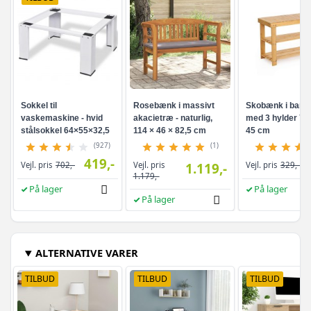
Sokkel til
Rosebænk i massivt
Skobænk i bam
vaskemaskine - hvid
akacietræ - naturlig,
med 3 hylder 70 
stålsokkel 64×55×32,5
114 × 46 × 82,5 cm
45 cm
cm
(927)
(1)
419,-
Vejl. pris
Vejl. pris
702,-
1.119,-
Vejl. pris
329,-
1.179,-
På lager
På lager
På lager
ALTERNATIVE VARER
TILBUD
TILBUD
TILBUD