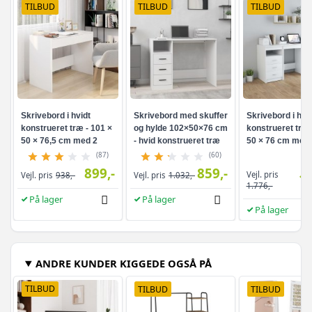
TILBUD
TILBUD
TILBUD
Skrivebord i hvidt
Skrivebord med skuffer
Skrivebord i hvid
konstrueret træ - 101 ×
og hylde 102×50×76 cm
konstrueret træ 
50 × 76,5 cm med 2
- hvid konstrueret træ
50 × 76 cm med
skuffer
og skuffer
(87)
(60)
899,-
859,-
Vejl. pris
Vejl. pris
938,-
Vejl. pris
1.032,-
1.
1.776,-
På lager
På lager
På lager
ANDRE KUNDER KIGGEDE OGSÅ PÅ
TILBUD
TILBUD
TILBUD