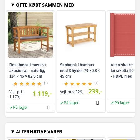
OFTE KØBT SAMMEN MED
Rosebænk i massivt
Skobænk i bambus
Altan skærm i
akacietræ - naturlig,
med 3 hylder 70 × 28 ×
terrakotta 90 × 
114 × 46 × 82,5 cm
45 cm
- HDPE med
aluminiumsøjer
(1)
(1)
239,-
Vejl. pris
1.119,-
Vejl. pris
329,-
1.179,-
På lager
På lager
På lager
ALTERNATIVE VARER