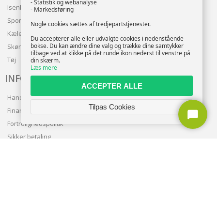
- Statistik og webanalyse
Isenkram
- Markedsføring
Sport
Nogle cookies sættes af tredjepartstjenester.
Kæledyr
Du accepterer alle eller udvalgte cookies i nedenstående
bokse. Du kan ændre dine valg og trække dine samtykker
Skønhed
tilbage ved at klikke på det runde ikon nederst til venstre på
Tøj
din skærm.
Læs mere
INFO
ACCEPTER ALLE
Handelsbetingelser
Tilpas Cookies
Finansering
Fortrolighedspolitik
Sikker betaling
Levering
Nyhedsbrev
Kundeservice
TILMELD NYHEDSBREV