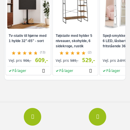
Tv-stativ til hjørne med
Tøjstativ med hylder 5
Spejl-smykkesk
1 hylde 32"-65" - sort
niveauer, skohylde, 6
6 LED, låsbart -
sidekroge, rustik
fritstående 360°
brun/sort
drejefunktion,
(13)
(2)
rammeløst
609,-
529,-
Vejl. pris
906,-
Vejl. pris
589,-
Vejl. pris
2.019,-
helkropsspejl, 3
opbevaringshyld
På lager
På lager
På lager
hvid/greige