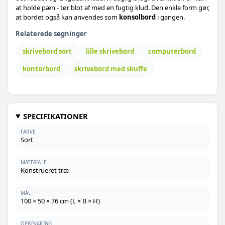
at holde pæn - tør blot af med en fugtig klud. Den enkle form gør,
at bordet også kan anvendes som
konsolbord
i gangen.
Relaterede søgninger
skrivebord sort
lille skrivebord
computerbord
kontorbord
skrivebord med skuffe
SPECIFIKATIONER
FARVE
Sort
MATERIALE
Konstrueret træ
MÅL
100 × 50 × 76 cm (L × B × H)
OPBEVARING