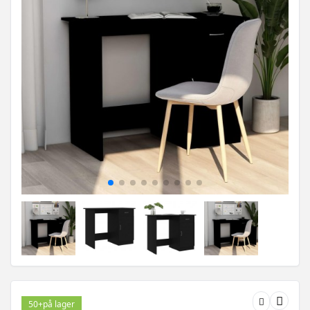
50+
på lager