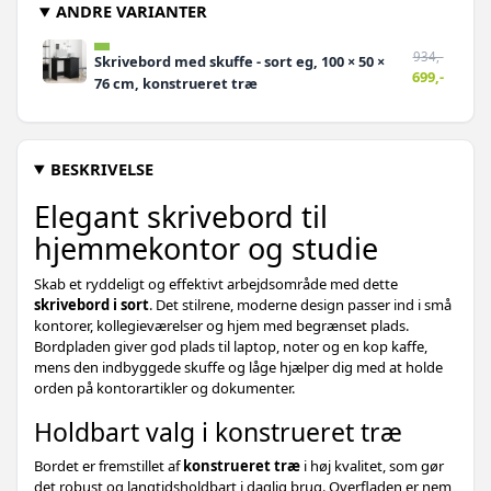
ANDRE VARIANTER
934,-
Skrivebord med skuffe - sort eg, 100 × 50 ×
699,-
76 cm, konstrueret træ
BESKRIVELSE
Elegant skrivebord til
hjemmekontor og studie
Skab et ryddeligt og effektivt arbejdsområde med dette
skrivebord i sort
. Det stilrene, moderne design passer ind i små
kontorer, kollegieværelser og hjem med begrænset plads.
Bordpladen giver god plads til laptop, noter og en kop kaffe,
mens den indbyggede skuffe og låge hjælper dig med at holde
orden på kontorartikler og dokumenter.
Holdbart valg i konstrueret træ
Bordet er fremstillet af
konstrueret træ
i høj kvalitet, som gør
det robust og langtidsholdbart i daglig brug. Overfladen er nem