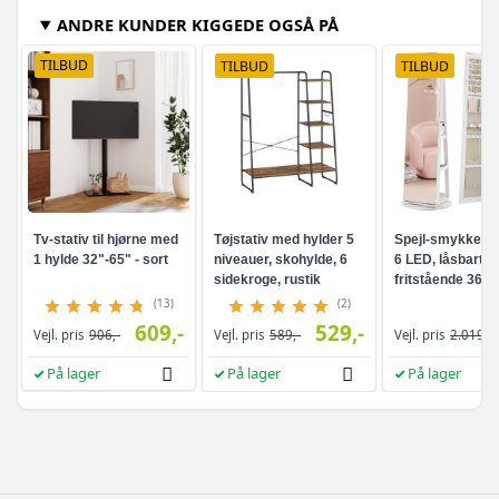
ANDRE KUNDER KIGGEDE OGSÅ PÅ
TILBUD
TILBUD
TILBUD
Tv-stativ til hjørne med
Tøjstativ med hylder 5
Spejl-smykkesk
1 hylde 32"-65" - sort
niveauer, skohylde, 6
6 LED, låsbart -
sidekroge, rustik
fritstående 360°
brun/sort
drejefunktion,
(13)
(2)
rammeløst
609,-
529,-
Vejl. pris
906,-
Vejl. pris
589,-
Vejl. pris
2.019,-
helkropsspejl, 3
opbevaringshyld
På lager
På lager
På lager
hvid/greige