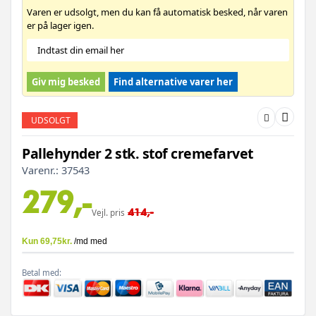
Varen er udsolgt, men du kan få automatisk besked, når varen
er på lager igen.
Giv mig besked
Find alternative varer her
UDSOLGT
Pallehynder 2 stk. stof cremefarvet
Varenr.:
37543
279,-
414,-
Vejl. pris
Betal med: