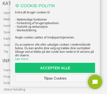
KATALOG
🍪 COOKIE-POLITIK
Entra.dk bruger cookies til
Hjem & Have
Møbler
- Nødvendige funktioner
- Forbedring af brugeroplevelsen
Isenkram
- Statistik og webanalyse
- Markedsføring
Sport
Nogle cookies sættes af tredjepartstjenester.
Kæledyr
Du accepterer alle eller udvalgte cookies i nedenstående
Skønhed
bokse. Du kan ændre dine valg og trække dine samtykker
Tøj
tilbage ved at klikke på det runde ikon nederst til venstre på
din skærm.
Læs mere
INFO
ACCEPTER ALLE
Handelsbetingelser
Finansering
Tilpas Cookies
Fortrolighedspolitik
Sikker betaling
Levering
Nyhedsbrev