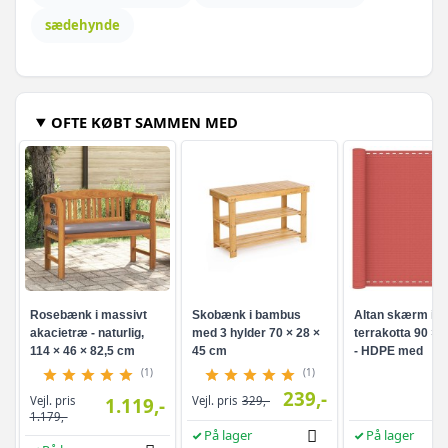
sædehynde
OFTE KØBT SAMMEN MED
Rosebænk i massivt
Skobænk i bambus
Altan skærm i
akacietræ - naturlig,
med 3 hylder 70 × 28 ×
terrakotta 90 × 
114 × 46 × 82,5 cm
45 cm
- HDPE med
aluminiumsøjer
(1)
(1)
239,-
Vejl. pris
1.119,-
Vejl. pris
329,-
1.179,-
På lager
På lager