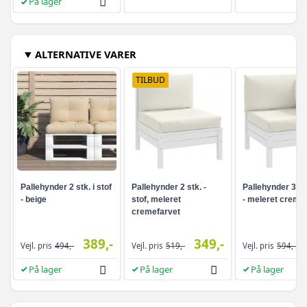
På lager
ALTERNATIVE VARER
TILBUD
Pallehynder 2 stk. i stof
Pallehynder 2 stk. -
Pallehynder 3 stk
- beige
stof, meleret
- meleret creme
cremefarvet
389,-
349,-
Vejl. pris
494,-
Vejl. pris
519,-
Vejl. pris
594,-
På lager
På lager
På lager