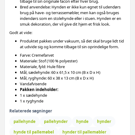
tilbage til sin originale facon efter hver brug.
Bred anvendelse: Hynden er ikke kun egnet til udendørs
brug på have- og terrassemøbler, men kan også bruges
indendørs som en stolehynde eller i stuen. Hynden er en
smuk dekoration, der vil give dit hjem et frisk look.
Godt at vide:
Produktet pakkes under vakuum, så det skal bruge lidt tid
at udvide sig og komme tilbage til sin oprindelige form.
Farve: Cremefarvet
Materiale: Stof (100 % polyester)
Materiale, fyld: Hule fibre
Mål, sædehynde: 60 x 61,5 x 10 cm (B x D x H)
Mål, ryghynde: 60 x 38 x 13 cm (B x D x H)
Vandafvisende
Pakken indeholder:
1 x sædehynde
1 x ryghynde
Relaterede søgninger
pallehynde
pallehynder
hynde
hynder
hynde til pallemøbel
hynder til pallemøbler