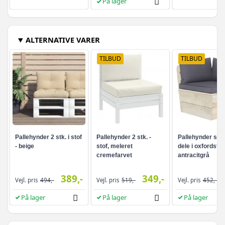
På lager
ALTERNATIVE VARER
TILBUD
TILBUD
Pallehynder 2 stk. i stof
Pallehynder 2 stk. -
Pallehynder sæt
- beige
stof, meleret
dele i oxfordstof 
cremefarvet
antracitgrå
389,-
349,-
Vejl. pris
494,-
Vejl. pris
519,-
Vejl. pris
452,-
På lager
På lager
På lager