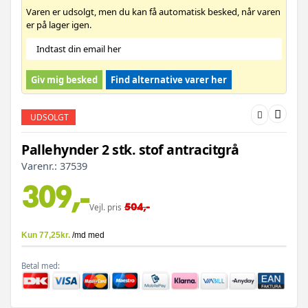
Varen er udsolgt, men du kan få automatisk besked, når varen
er på lager igen.
Giv mig besked
Find alternative varer her
UDSOLGT
Pallehynder 2 stk. stof antracitgrå
Varenr.:
37539
309,-
504,-
Vejl. pris
Betal med: