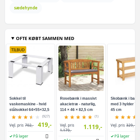
sædehynde
OFTE KØBT SAMMEN MED
TILBUD
Sokkel til
Rosebænk i massivt
Skobænk i bam
vaskemaskine - hvid
akacietræ - naturlig,
med 3 hylder 70 
stålsokkel 64×55×32,5
114 × 46 × 82,5 cm
45 cm
cm
(927)
(1)
419,-
Vejl. pris
Vejl. pris
702,-
1.119,-
Vejl. pris
329,-
1.179,-
På lager
På lager