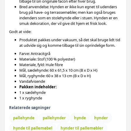
tilbage til sin originale facon efter hver brug.
Bred anvendelse: Hynden er ikke kun egnet til udendørs
brug på have- og terrassemøbler, men kan også bruges
indendørs som en stolehynde eller i stuen. Hynden er en
smuk dekoration, der vil give dit hjem et frisk look.
Godt at vide:
Produktet pakkes under vakuum, så det skal bruge lidt tid
at udvide sig og komme tilbage til sin oprindelige form.
Farve: Antracitgrå
Materiale: Stof (100 % polyester)
Materiale, fyld: Hule fibre
Mål, sædehynde: 60 x 61,5 x 10 cm (B x D x H)
Mål, ryghynde: 60 x 38 x 13 cm (B x D x H)
Vandafvisende
Pakken indeholder:
1 x sædehynde
1 x ryghynde
Relaterede søgninger
pallehynde
pallehynder
hynde
hynder
hynde til pallemøbel
hynder til pallemøbler