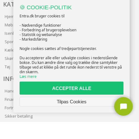
KATALOG
🍪 COOKIE-POLITIK
Entra.dk bruger cookies til
Hjem & Have
Møbler
- Nødvendige funktioner
- Forbedring af brugeroplevelsen
Isenkram
- Statistik og webanalyse
- Markedsføring
Sport
Nogle cookies sættes af tredjepartstjenester.
Kæledyr
Du accepterer alle eller udvalgte cookies i nedenstående
Skønhed
bokse. Du kan ændre dine valg og trække dine samtykker
Tøj
tilbage ved at klikke på det runde ikon nederst til venstre på
din skærm.
Læs mere
INFO
ACCEPTER ALLE
Handelsbetingelser
Finansering
Tilpas Cookies
Fortrolighedspolitik
Sikker betaling
Levering
Nyhedsbrev