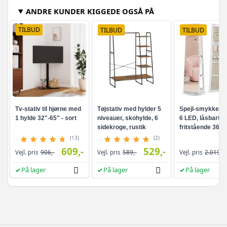
ANDRE KUNDER KIGGEDE OGSÅ PÅ
TILBUD
TILBUD
TILBUD
Tv-stativ til hjørne med
Tøjstativ med hylder 5
Spejl-smykkesk
1 hylde 32"-65" - sort
niveauer, skohylde, 6
6 LED, låsbart -
sidekroge, rustik
fritstående 360°
brun/sort
drejefunktion,
(13)
(2)
rammeløst
609,-
529,-
Vejl. pris
906,-
Vejl. pris
589,-
Vejl. pris
2.019,-
helkropsspejl, 3
opbevaringshyld
På lager
På lager
På lager
hvid/greige