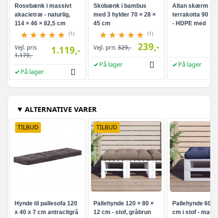
Rosebænk i massivt
Skobænk i bambus
Altan skærm i
akacietræ - naturlig,
med 3 hylder 70 × 28 ×
terrakotta 90 × 
114 × 46 × 82,5 cm
45 cm
- HDPE med
aluminiumsøjer
(1)
(1)
239,-
Vejl. pris
1.119,-
Vejl. pris
329,-
1.179,-
På lager
På lager
På lager
ALTERNATIVE VARER
TILBUD
TILBUD
Hynde til pallesofa 120
Pallehynde 120 × 80 ×
Pallehynde 60 × 
x 40 x 7 cm antracitgrå
12 cm - stof, gråbrun
cm i stof - marin