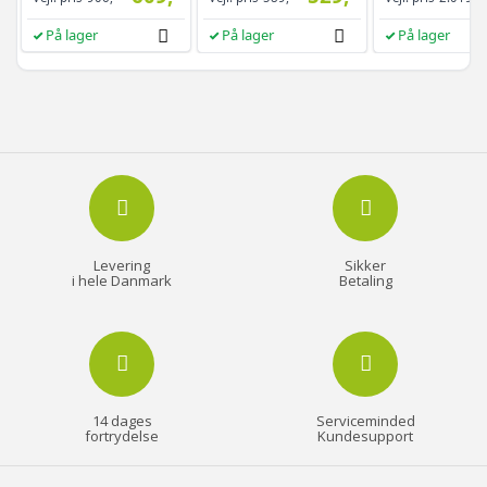
helkropsspejl, 3
opbevaringshyld
På lager
På lager
På lager
hvid/greige
Levering
Sikker
i hele Danmark
Betaling
14 dages
Serviceminded
fortrydelse
Kundesupport