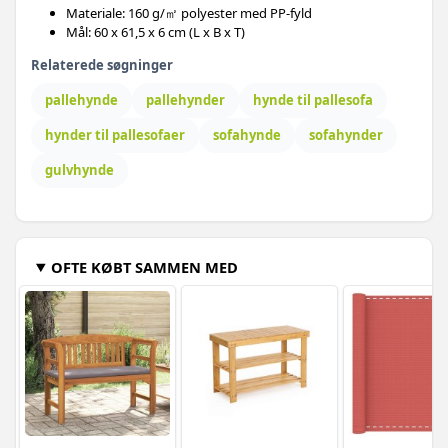
Materiale: 160 g/㎡ polyester med PP-fyld
Mål: 60 x 61,5 x 6 cm (L x B x T)
Relaterede søgninger
pallehynde
pallehynder
hynde til pallesofa
hynder til pallesofaer
sofahynde
sofahynder
gulvhynde
OFTE KØBT SAMMEN MED