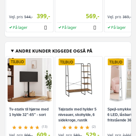
399,-
569,-
Vejl. pris
544,-
Vejl. pris
369,-
På lager
På lager
På lager
ANDRE KUNDER KIGGEDE OGSÅ PÅ
TILBUD
TILBUD
TILBUD
Tv-stativ til hjørne med
Tøjstativ med hylder 5
Spejl-smykkesk
1 hylde 32"-65" - sort
niveauer, skohylde, 6
6 LED, låsbart -
sidekroge, rustik
fritstående 360°
brun/sort
drejefunktion,
(13)
(2)
rammeløst
609,-
529,-
Vejl. pris
906,-
Vejl. pris
589,-
Vejl. pris
2.019,-