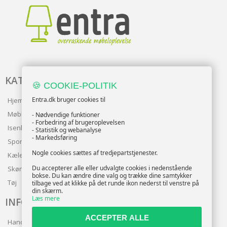
KATALOG
🍪 COOKIE-POLITIK
Entra.dk bruger cookies til
Hjem & Have
Møbler
- Nødvendige funktioner
- Forbedring af brugeroplevelsen
Isenkram
- Statistik og webanalyse
- Markedsføring
Sport
Nogle cookies sættes af tredjepartstjenester.
Kæledyr
Du accepterer alle eller udvalgte cookies i nedenstående
Skønhed
bokse. Du kan ændre dine valg og trække dine samtykker
Tøj
tilbage ved at klikke på det runde ikon nederst til venstre på
din skærm.
Læs mere
INFO
ACCEPTER ALLE
Handelsbetingelser