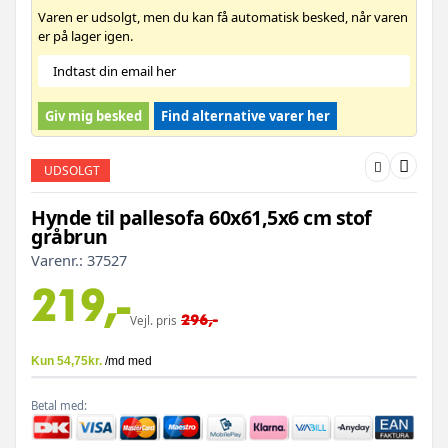
Varen er udsolgt, men du kan få automatisk besked, når varen
er på lager igen.
Giv mig besked
Find alternative varer her
UDSOLGT
Hynde til pallesofa 60x61,5x6 cm stof
gråbrun
Varenr.:
37527
219,-
296,-
Vejl. pris
Betal med: