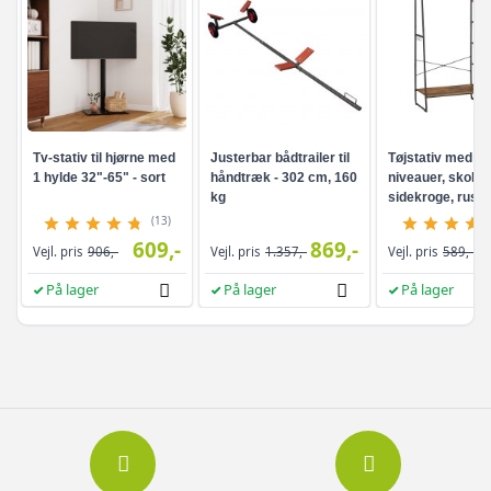
Tv-stativ til hjørne med
Justerbar bådtrailer til
Tøjstativ med hy
1 hylde 32"-65" - sort
håndtræk - 302 cm, 160
niveauer, skohyl
kg
sidekroge, rusti
brun/sort
(13)
609,-
869,-
Vejl. pris
906,-
Vejl. pris
1.357,-
Vejl. pris
589,-
På lager
På lager
På lager