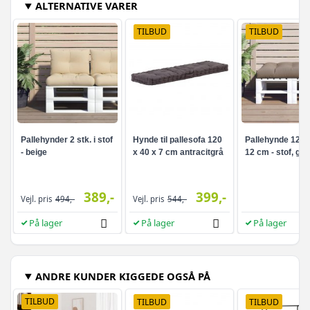
ALTERNATIVE VARER
TILBUD
TILBUD
Pallehynder 2 stk. i stof
Hynde til pallesofa 120
Pallehynde 120 ×
- beige
x 40 x 7 cm antracitgrå
12 cm - stof, gr
389,-
399,-
Vejl. pris
494,-
Vejl. pris
544,-
På lager
På lager
På lager
ANDRE KUNDER KIGGEDE OGSÅ PÅ
TILBUD
TILBUD
TILBUD