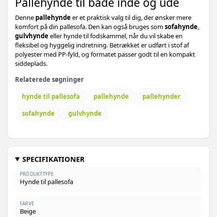
Pallehynde til både inde og ude
Denne
pallehynde
er et praktisk valg til dig, der ønsker mere
komfort på din pallesofa. Den kan også bruges som
sofahynde
,
gulvhynde
eller hynde til fodskammel, når du vil skabe en
fleksibel og hyggelig indretning. Betrækket er udført i stof af
polyester med PP-fyld, og formatet passer godt til en kompakt
siddeplads.
Relaterede søgninger
hynde til pallesofa
pallehynde
pallehynder
sofahynde
gulvhynde
SPECIFIKATIONER
PRODUKTTYPE
Hynde til pallesofa
FARVE
Beige