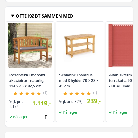
OFTE KØBT SAMMEN MED
Rosebænk i massivt
Skobænk i bambus
Altan skærm i
akacietræ - naturlig,
med 3 hylder 70 × 28 ×
terrakotta 90 × 
114 × 46 × 82,5 cm
45 cm
- HDPE med
aluminiumsøjer
(1)
(1)
239,-
Vejl. pris
1.119,-
Vejl. pris
329,-
1.179,-
På lager
På lager
På lager