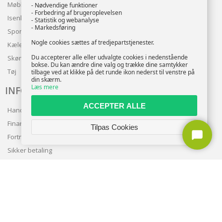
Møbler
- Nødvendige funktioner
- Forbedring af brugeroplevelsen
Isenkram
- Statistik og webanalyse
- Markedsføring
Sport
Nogle cookies sættes af tredjepartstjenester.
Kæledyr
Du accepterer alle eller udvalgte cookies i nedenstående
Skønhed
bokse. Du kan ændre dine valg og trække dine samtykker
Tøj
tilbage ved at klikke på det runde ikon nederst til venstre på
din skærm.
Læs mere
INFO
ACCEPTER ALLE
Handelsbetingelser
Finansering
Tilpas Cookies
Fortrolighedspolitik
Sikker betaling
Levering
Nyhedsbrev
Kundeservice
TILMELD NYHEDSBREV