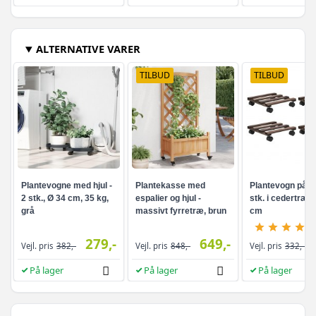
ALTERNATIVE VARER
TILBUD
TILBUD
Plantevogne med hjul -
Plantekasse med
Plantevogn på hju
2 stk., Ø 34 cm, 35 kg,
espalier og hjul -
stk. i cedertræ, 
grå
massivt fyrretræ, brun
cm
279,-
649,-
Vejl. pris
382,-
Vejl. pris
848,-
Vejl. pris
332,-
På lager
På lager
På lager