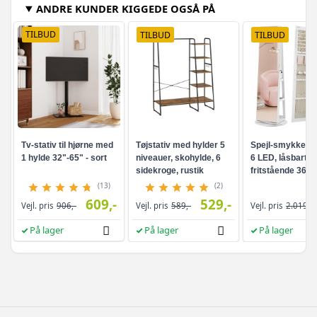
ANDRE KUNDER KIGGEDE OGSÅ PÅ
TILBUD
TILBUD
TILBUD
Tv-stativ til hjørne med
Tøjstativ med hylder 5
Spejl-smykkesk
1 hylde 32"-65" - sort
niveauer, skohylde, 6
6 LED, låsbart -
sidekroge, rustik
fritstående 360°
brun/sort
drejefunktion,
(13)
(2)
rammeløst
609,-
529,-
Vejl. pris
906,-
Vejl. pris
589,-
Vejl. pris
2.019,-
helkropsspejl, 3
opbevaringshyld
På lager
På lager
På lager
hvid/greige