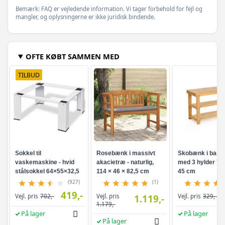
Bemærk: FAQ er vejledende information. Vi tager forbehold for fejl og
mangler, og oplysningerne er ikke juridisk bindende.
OFTE KØBT SAMMEN MED
TILBUD
Sokkel til
Rosebænk i massivt
Skobænk i bam
vaskemaskine - hvid
akacietræ - naturlig,
med 3 hylder 70 
stålsokkel 64×55×32,5
114 × 46 × 82,5 cm
45 cm
cm
(927)
(1)
419,-
Vejl. pris
Vejl. pris
702,-
1.119,-
Vejl. pris
329,-
1.179,-
På lager
På lager
På lager