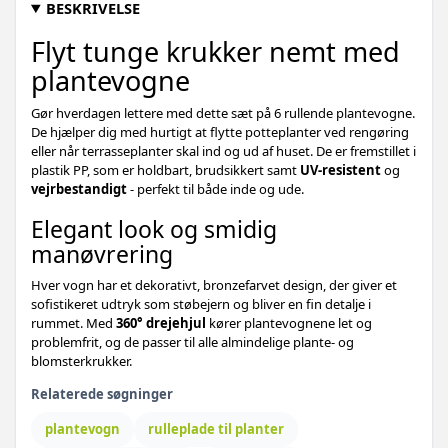
BESKRIVELSE
Flyt tunge krukker nemt med
plantevogne
Gør hverdagen lettere med dette sæt på 6 rullende plantevogne.
De hjælper dig med hurtigt at flytte potteplanter ved rengøring
eller når terrasseplanter skal ind og ud af huset. De er fremstillet i
plastik PP, som er holdbart, brudsikkert samt
UV-resistent
og
vejrbestandigt
- perfekt til både inde og ude.
Elegant look og smidig
manøvrering
Hver vogn har et dekorativt, bronzefarvet design, der giver et
sofistikeret udtryk som støbejern og bliver en fin detalje i
rummet. Med
360° drejehjul
kører plantevognene let og
problemfrit, og de passer til alle almindelige plante- og
blomsterkrukker.
Relaterede søgninger
plantevogn
rulleplade til planter