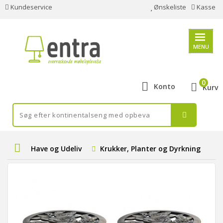
Kundeservice
Ønskeliste
Kasse
MENU
0
Konto
Kurv
Have og Udeliv
Krukker, Planter og Dyrkning
K