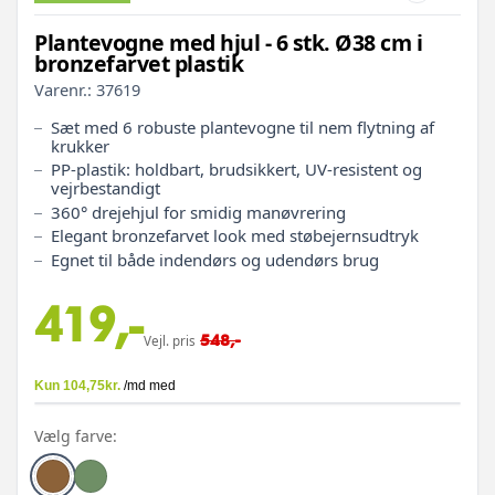
Plantevogne med hjul - 6 stk. Ø38 cm i
bronzefarvet plastik
Varenr.:
37619
Sæt med 6 robuste plantevogne til nem flytning af
krukker
PP-plastik: holdbart, brudsikkert, UV-resistent og
vejrbestandigt
360° drejehjul for smidig manøvrering
Elegant bronzefarvet look med støbejernsudtryk
Egnet til både indendørs og udendørs brug
419,-
548,-
Vejl. pris
Vælg farve: