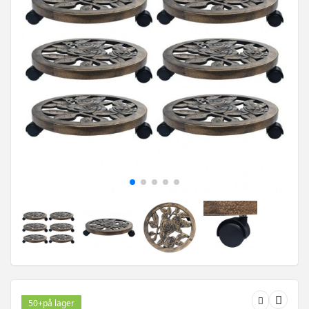
50+
på lager