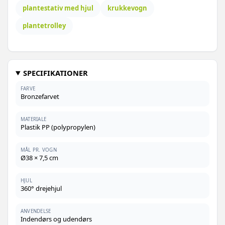
plantestativ med hjul
krukkevogn
plantetrolley
SPECIFIKATIONER
FARVE
Bronzefarvet
MATERIALE
Plastik PP (polypropylen)
MÅL PR. VOGN
Ø38 × 7,5 cm
HJUL
360° drejehjul
ANVENDELSE
Indendørs og udendørs