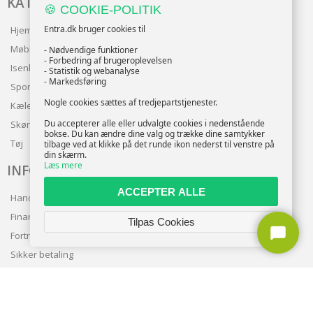
KATALOG
🍪 COOKIE-POLITIK
Entra.dk bruger cookies til
Hjem & Have
Møbler
- Nødvendige funktioner
- Forbedring af brugeroplevelsen
Isenkram
- Statistik og webanalyse
- Markedsføring
Sport
Nogle cookies sættes af tredjepartstjenester.
Kæledyr
Du accepterer alle eller udvalgte cookies i nedenstående
Skønhed
bokse. Du kan ændre dine valg og trække dine samtykker
Tøj
tilbage ved at klikke på det runde ikon nederst til venstre på
din skærm.
Læs mere
INFO
ACCEPTER ALLE
Handelsbetingelser
Finansering
Tilpas Cookies
Fortrolighedspolitik
Sikker betaling
Levering
Nyhedsbrev
Kundeservice