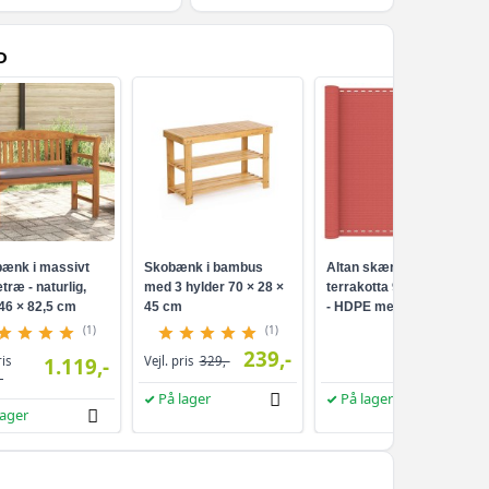
D
ænk i massivt
Skobænk i bambus
Altan skærm i
træ - naturlig,
med 3 hylder 70 × 28 ×
terrakotta 90 × 800 cm
46 × 82,5 cm
45 cm
- HDPE med
aluminiumsøjer
(1)
(1)
239,-
249,-
ris
1.119,-
Vejl. pris
329,-
-
På lager
På lager
lager