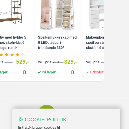
tiv med hylder 5
Spejl-smykkeskab med
Makeupbord med LED-
er, skohylde, 6
6 LED, låsbart -
spejl og strømudtag - 9
oge, rustik
fritstående 360°
skuffer, 9 dæmpbare
ort
drejefunktion,
pærer, 3 lysfarver,
(2)
rammeløst
Cloud White
529,-
829,-
959,-
ris
589,-
Vejl. pris
2.019,-
Vejl. pris
1.099,-
helkropsspejl, 3
opbevaringshylder -
lager
På lager
Udsolgt
hvid/greige
Serviceminded
Kundesupport
🍪 COOKIE-POLITIK
Entra.dk bruger cookies til