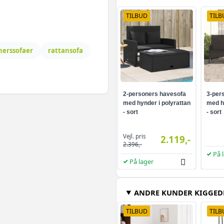
TILBUD
TILB
nerssofaer
rattansofa
2-personers havesofa
3-per
med hynder i polyrattan
med h
- sort
- sort
Vejl. pris
2.119,-
2.396,-
På 
På lager
ANDRE KUNDER KIGGED
TILBUD
TILB