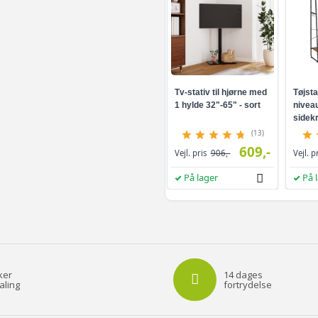
Tv-stativ til hjørne med
Tøjsta
1 hylde 32"-65" - sort
niveau
sidekr
brun/s
(13)
609,-
Vejl. pris
906,-
Vejl. p
På lager
På 
ker
14 dages
aling
fortrydelse