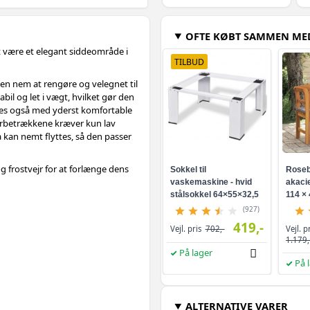
OFTE KØBT SAMMEN ME
at være et elegant siddeområde i
TILBUD
en nem at rengøre og velegnet til
il og let i vægt, hvilket gør den
veres også med yderst komfortable
erbetrækkene kræver kun lav
 kan nemt flyttes, så den passer
g frostvejr for at forlænge dens
Sokkel til
Roseb
vaskemaskine - hvid
akacie
stålsokkel 64×55×32,5
114 × 
cm
(927)
419,-
Vejl. p
Vejl. pris
702,-
1.179,
På lager
På 
ALTERNATIVE VARER