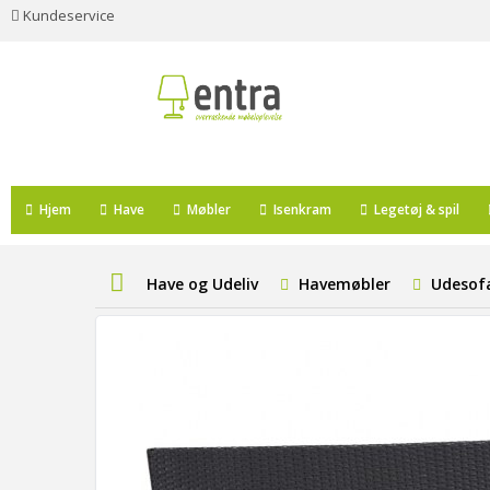
Kundeservice
Hjem
Have
Møbler
Isenkram
Legetøj & spil
Have og Udeliv
Havemøbler
Udesof