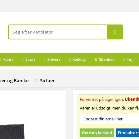
Kunst
Sport
Erhverv
Kæledyr
Skønhed
Tøj
aer og Bænke
Sofaer
Forventet på lager igen:
Ukend
Varen er udsolgt, men du kan få
Giv mig besked
Find alter