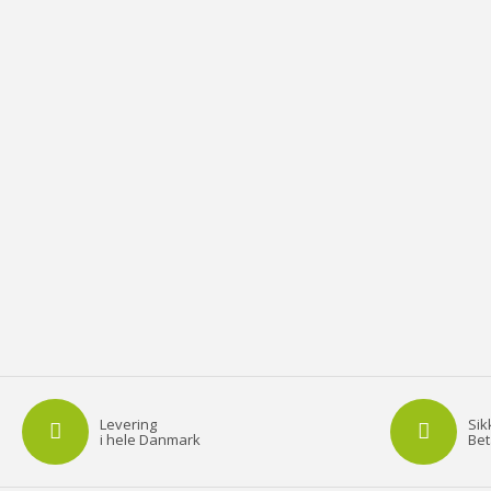
Levering
Sik
i hele Danmark
Bet