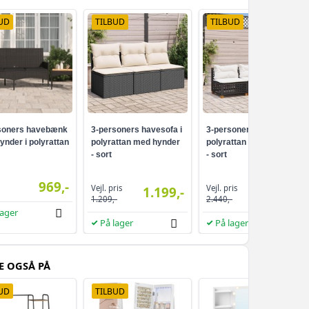
UD
TILBUD
TILBUD
soners havebænk
3-personers havesofa i
3-personers havesofa i
ynder i polyrattan
polyrattan med hynder
polyrattan med hynder
- sort
- sort
969,-
Vejl. pris
Vejl. pris
1.199,-
1.619,-
1.209,-
2.440,-
lager
På lager
På lager
E OGSÅ PÅ
UD
TILBUD