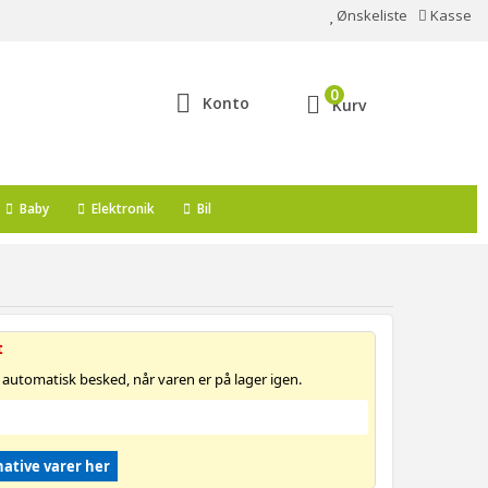
Ønskeliste
Kasse
0
Konto
Kurv
Baby
Elektronik
Bil
t
 automatisk besked, når varen er på lager igen.
native varer her