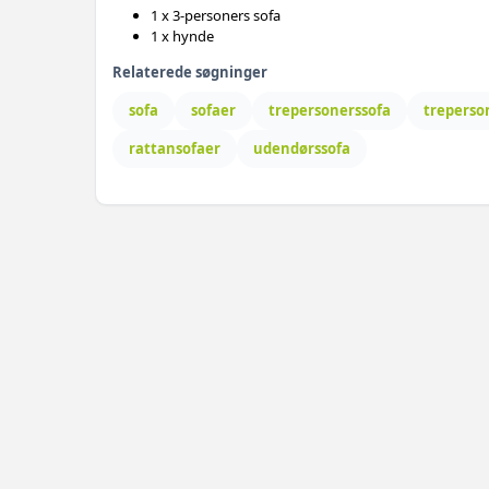
1 x 3-personers sofa
1 x hynde
Relaterede søgninger
sofa
sofaer
trepersonerssofa
treperso
rattansofaer
udendørssofa