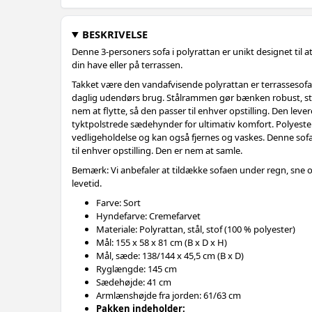
BESKRIVELSE
Denne 3-personers sofa i polyrattan er unikt designet til 
din have eller på terrassen.
Takket være den vandafvisende polyrattan er terrassesofa
daglig udendørs brug. Stålrammen gør bænken robust, stab
nem at flytte, så den passer til enhver opstilling. Den le
tyktpolstrede sædehynder for ultimativ komfort. Polyest
vedligeholdelse og kan også fjernes og vaskes. Denne sofa
til enhver opstilling. Den er nem at samle.
Bemærk: Vi anbefaler at tildække sofaen under regn, sne o
levetid.
Farve: Sort
Hyndefarve: Cremefarvet
Materiale: Polyrattan, stål, stof (100 % polyester)
Mål: 155 x 58 x 81 cm (B x D x H)
Mål, sæde: 138/144 x 45,5 cm (B x D)
Ryglængde: 145 cm
Sædehøjde: 41 cm
Armlænshøjde fra jorden: 61/63 cm
Pakken indeholder: