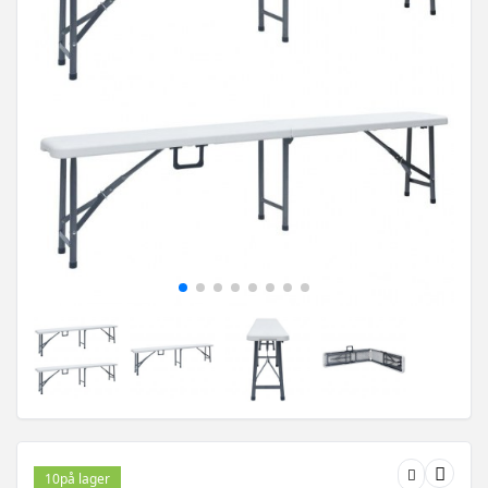
10
på lager