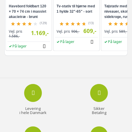
Havebord foldbart 120
Tv-stativ til hjørne med
Tøjstativ med hy
× 70 × 74 cm i massivt
1 hylde 32"-65" - sort
niveauer, skohyl
akacietræ - brunt
sidekroge, rusti
brun/sort
(129)
(13)
609,-
Vejl. pris
1.169,-
Vejl. pris
906,-
Vejl. pris
589,-
1.586,-
På lager
På lager
På lager
Levering
Sikker
i hele Danmark
Betaling