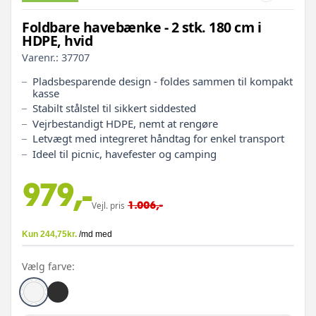
Foldbare havebænke - 2 stk. 180 cm i
HDPE, hvid
Varenr.:
37707
Pladsbesparende design - foldes sammen til kompakt
kasse
Stabilt stålstel til sikkert siddested
Vejrbestandigt HDPE, nemt at rengøre
Letvægt med integreret håndtag for enkel transport
Ideel til picnic, havefester og camping
979,-
1.006,-
Vejl. pris
Vælg farve: