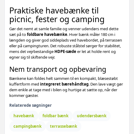
Praktiske havebænke til
picnic, fester og camping
Gør det nemt at samle familie og venner udendørs med dette
sæt på to
foldbare havebænke
. Hver bænk måler 180 cm i
længden og giver god siddeplads ved havebordet, på terrassen
eller på campingturen. Det robuste stålstel sørger for stabilitet,
mens det vejrbestandige
HDPE-sæde
er let at holde rent og
egner sig til skiftende vejr.
Nem transport og opbevaring
Bænkene kan foldes helt sammen til en kompakt, blæsestøbt
kuffertform med
integreret bærehåndtag
. Den lave vægt gør
dem enkle at tage med i bilen og hurtige at sætte op, når der
kommer gæster.
Relaterede søgninger
havebænk
foldbar bænk
udendørsbænk
campingbænk
terrassebænk