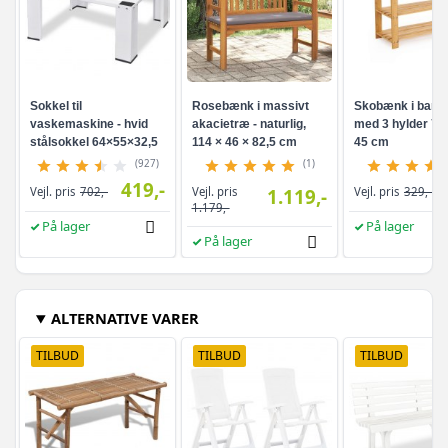
Sokkel til
Rosebænk i massivt
Skobænk i bam
vaskemaskine - hvid
akacietræ - naturlig,
med 3 hylder 70 
stålsokkel 64×55×32,5
114 × 46 × 82,5 cm
45 cm
cm
(927)
(1)
419,-
Vejl. pris
Vejl. pris
702,-
1.119,-
Vejl. pris
329,-
1.179,-
På lager
På lager
På lager
ALTERNATIVE VARER
TILBUD
TILBUD
TILBUD