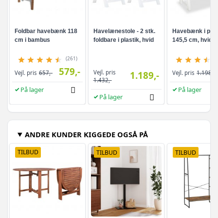
Foldbar havebænk 118
Havelænestole - 2 stk.
Havebænk i plast
cm i bambus
foldbare i plastik, hvid
145,5 cm, hvid
(261)
579,-
Vejl. pris
Vejl. pris
657,-
1.189,-
Vejl. pris
1.198,-
1.432,-
På lager
På lager
På lager
ANDRE KUNDER KIGGEDE OGSÅ PÅ
TILBUD
TILBUD
TILBUD