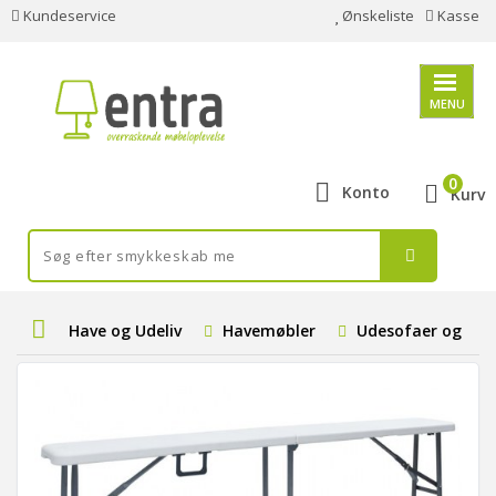
Kundeservice
Ønskeliste
Kasse
MENU
0
Konto
Kurv
Have og Udeliv
Havemøbler
Udesofaer og Bæ