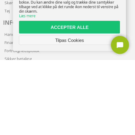
bokse. Du kan ændre dine valg og trække dine samtykker
Skønhed
tilbage ved at klikke på det runde ikon nederst til venstre på
Tøj
din skærm.
Læs mere
INFO
ACCEPTER ALLE
Handelsbetingelser
Tilpas Cookies
Finansering
Fortrolighedspolitik
Sikker betaling
Levering
Nyhedsbrev
Kundeservice
TILMELD NYHEDSBREV
TILMELD
Copyright © 2026 | CVR: DK41222093 | Alle rettigheder forbeholdes |