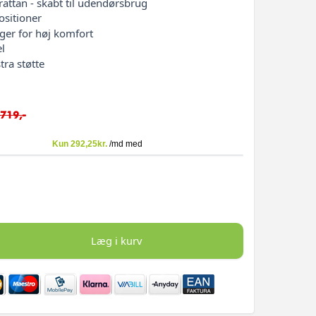
attan - skabt til udendørsbrug
ositioner
ger for høj komfort
el
ra støtte
.719,-
Læg i kurv