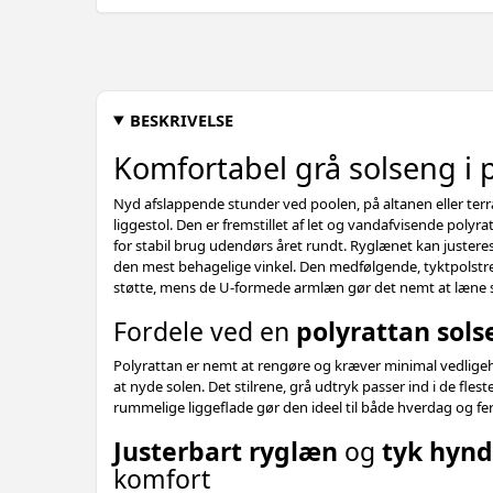
BESKRIVELSE
Komfortabel grå solseng i 
Nyd afslappende stunder ved poolen, på altanen eller te
liggestol. Den er fremstillet af let og vandafvisende polyra
for stabil brug udendørs året rundt. Ryglænet kan justeres i
den mest behagelige vinkel. Den medfølgende, tyktpolstr
støtte, mens de U‑formede armlæn gør det nemt at læne si
Fordele ved en
polyrattan sol
Polyrattan er nemt at rengøre og kræver minimal vedligeh
at nyde solen. Det stilrene, grå udtryk passer ind i de fles
rummelige liggeflade gør den ideel til både hverdag og feri
Justerbart ryglæn
og
tyk hyn
komfort