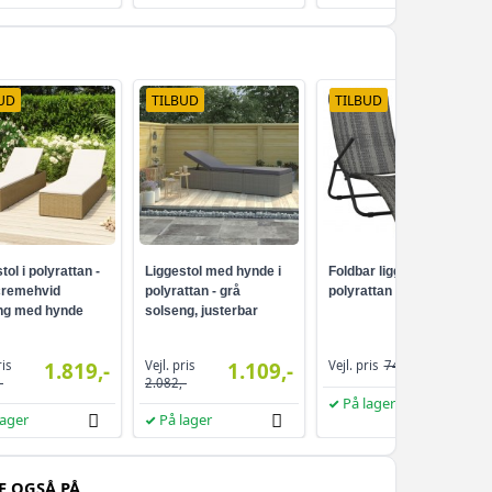
UD
TILBUD
TILBUD
tol i polyrattan -
Liggestol med hynde i
Foldbar liggestol i
cremehvid
polyrattan - grå
polyrattan - grå
ng med hynde
solseng, justerbar
ryglæn
599,-
ris
Vejl. pris
1.819,-
1.109,-
Vejl. pris
744,-
-
2.082,-
På lager
lager
På lager
E OGSÅ PÅ