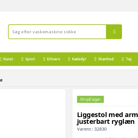
Kunst
Sport
Erhverv
Kæledyr
Skønhed
Tøj
ge
50+
på lager
Liggestol med arml
justerbart ryglæn
Varenr.:
32830