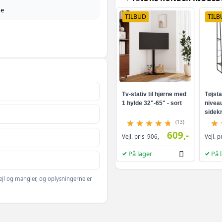
de
TILBUD
TILB
Tv-stativ til hjørne med
Tøjsta
1 hylde 32"-65" - sort
niveau
sidekr
brun/s
(13)
609,-
Vejl. pris
906,-
Vejl. p
På lager
På 
ejl og mangler, og oplysningerne er