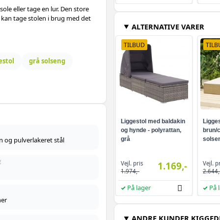
ole eller tage en lur. Den store
 kan tage stolen i brug med det
ALTERNATIVE VARER
TILBUD
TILB
estol
grå solseng
Liggestol med baldakin
Ligges
og hynde - polyrattan,
brun/
n og pulverlakeret stål
grå
solse
E
Vejl. pris
Vejl. p
1.169,-
1.974,-
2.644,
På lager
På 
ner
ANDRE KUNDER KIGGED