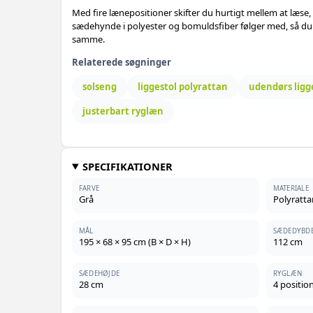
Med fire lænepositioner skifter du hurtigt mellem at læse, s
sædehynde i polyester og bomuldsfiber følger med, så du
samme.
Relaterede søgninger
solseng
liggestol polyrattan
udendørs ligg
justerbart ryglæn
SPECIFIKATIONER
FARVE
MATERIALE
Grå
Polyratta
MÅL
SÆDEDYBD
195 × 68 × 95 cm (B × D × H)
112 cm
SÆDEHØJDE
RYGLÆN
28 cm
4 positio