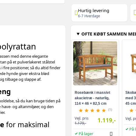
Hurtig levering
6-7 Hverdage
OFTE KØBT SAMMEN ME
polyrattan
rrassen med denne elegante
ttan på et pulverlakeret stålstel
 fire positioner, så du altid finder
ede hynde giver ekstra blød
g tilbage og slappe af.
seng
Rosebænk i massivt
Skobæ
akacietræ - naturlig,
med 3 
oldelse, så du kan bruge tiden på
114 × 46 × 82,5 cm
45 cm
te have- og altanmiljøer, og den
(1)
er.
Vejl. pris
1.119,-
Vejl. p
de
for maksimal
1.179,-
På 
På lager