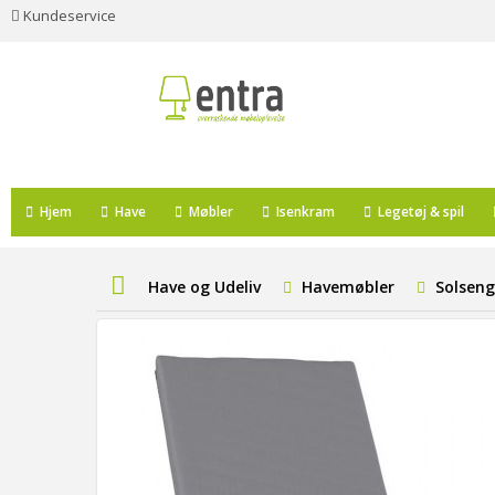
Kundeservice
Hjem
Have
Møbler
Isenkram
Legetøj & spil
Have og Udeliv
Havemøbler
Solsen