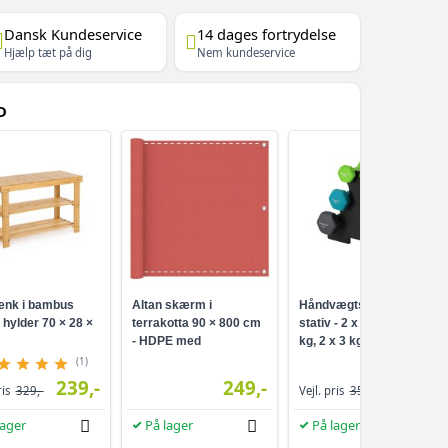
Dansk Kundeservice
14 dages fortrydelse
Hjælp tæt på dig
Nem kundeservice
D
nk i bambus
Altan skærm i
Håndvægtsæt med
hylder 70 × 28 ×
terrakotta 90 × 800 cm
stativ - 2 x 1 kg, 2 x 2
- HDPE med
kg, 2 x 3 kg, neopren -
aluminiumsøjer
lime, teal og mørkegrå
(1)
239,-
249,-
259,-
ris
329,-
Vejl. pris
359,-
lager
På lager
På lager