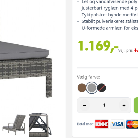
Let og vandafvisende polyr
Justerbart ryglæn med 4 p
Tyktpolstret hynde medføl
Stabilt pulverlakeret stålst
U‑formede armlæn for ekst
1.169,-
1
Vejl. pris
Vælg farve:
−
+
Betal med: