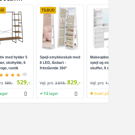
UD
TILBUD
tiv med hylder 5
Spejl-smykkeskab med
Makeupbord med LED-
er, skohylde, 6
6 LED, låsbart -
spejl og strømudtag - 9
oge, rustik
fritstående 360°
skuffer, 9 dæmpbare
ort
drejefunktion,
pærer, 3 lysfarver,
(2)
rammeløst
Cloud White
529,-
829,-
959,-
ris
589,-
Vejl. pris
2.019,-
Vejl. pris
1.099,-
helkropsspejl, 3
opbevaringshylder -
lager
På lager
Snart på lager
hvid/greige