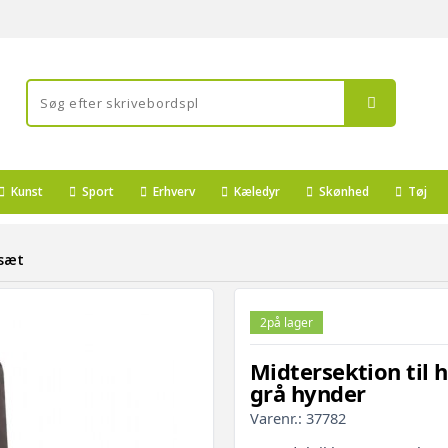
Kunst
Sport
Erhverv
Kæledyr
Skønhed
Tøj
sæt
2
på lager
Midtersektion til 
grå hynder
Varenr.:
37782