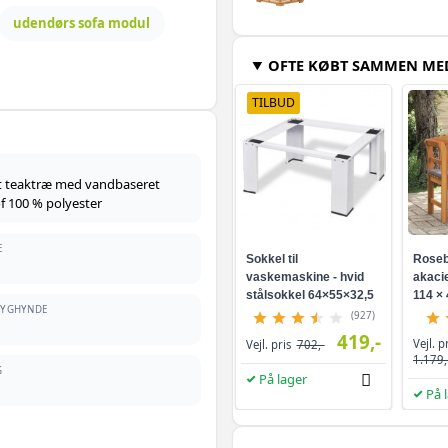
udendørs sofa modul
OFTE KØBT SAMMEN ME
TILBUD
et teaktræ med vandbaseret
of 100 % polyester
E
Sokkel til
Roseb
vaskemaskine - hvid
akacie
stålsokkel 64×55×32,5
114 × 
 RYGHYNDE
cm
(927)
419,-
Vejl. p
Vejl. pris
702,-
1.179,
G
På lager
På 