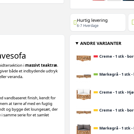
Hurtig levering
6-7 Hverdage
ANDRE VARIANTER
avesofa
Creme - 1 stk - bo
idtersektion i
massivt teaktræ
.
giver både et indbydende udtryk
Mørkegrå - 1 stk 
eller veranda.
Creme - 1 stk - Hj
ed vandbaseret finish, kendt for
 nem at tørre af med en fugtig
rundt og bygge det loungesæt, der
Creme - 1 stk - b
 i samme serie for et samlet
Mørkegrå - 1 stk -