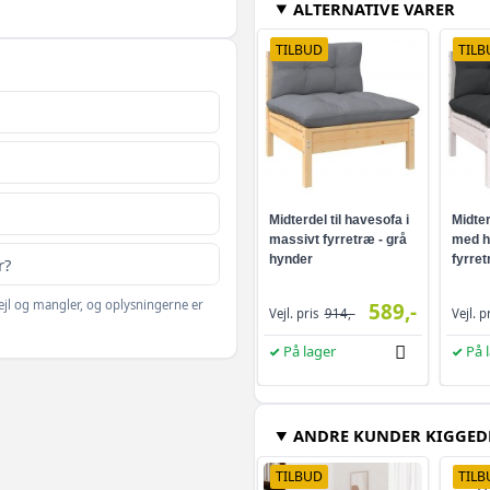
ALTERNATIVE VARER
TILBUD
TILB
Midterdel til havesofa i
Midter
massivt fyrretræ - grå
med h
hynder
fyrret
r?
ejl og mangler, og oplysningerne er
589,-
Vejl. pris
914,-
Vejl. p
På lager
På 
ANDRE KUNDER KIGGED
TILBUD
TILB