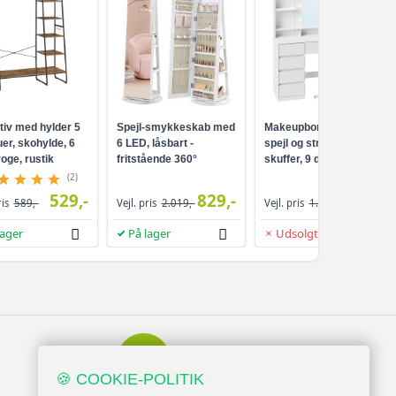
tiv med hylder 5
Spejl-smykkeskab med
Makeupbord med LED-
er, skohylde, 6
6 LED, låsbart -
spejl og strømudtag - 9
oge, rustik
fritstående 360°
skuffer, 9 dæmpbare
ort
drejefunktion,
pærer, 3 lysfarver,
(2)
rammeløst
Cloud White
529,-
829,-
959,-
ris
589,-
Vejl. pris
2.019,-
Vejl. pris
1.099,-
helkropsspejl, 3
opbevaringshylder -
lager
På lager
Udsolgt
hvid/greige
Serviceminded
Kundesupport
🍪 COOKIE-POLITIK