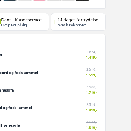
Dansk Kundeservice
14 dages fortrydelse
Hjælp tæt på dig
Nem kundeservice
1.624,-
rd
1.419,-
2.510,-
- bord og fodskammel
1.519,-
2.988,-
ørnesofa
1.719,-
2.519,-
ord og fodskammel
1.819,-
3.134,-
 Hjørnesofa
1.819,-