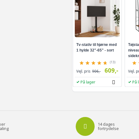
Tv-stativ til hjørne med
Tøjsta
1 hylde 32"-65" - sort
niveau
sidekr
brun/s
(13)
609,-
Vejl. pris
906,-
Vejl. p
På lager
På 
ker
14 dages
aling
fortrydelse