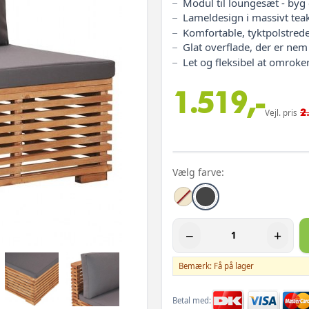
Modul til loungesæt - byg
Lameldesign i massivt tea
Komfortable, tyktpolstred
Glat overflade, der er nem
Let og fleksibel at omroke
1.519,-
2
Vejl. pris
Vælg farve:
−
+
Bemærk: Få på lager
Betal med: