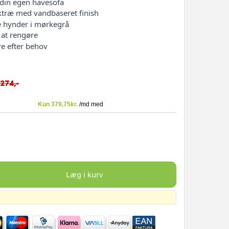
 din egen havesofa
ktræ med vandbaseret finish
e hynder i mørkegrå
 at rengøre
re efter behov
.274,-
Læg i kurv