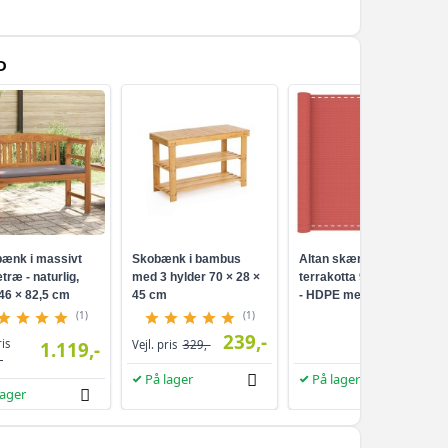
D
ænk i massivt
Skobænk i bambus
Altan skærm i
træ - naturlig,
med 3 hylder 70 × 28 ×
terrakotta 90 × 800 cm
46 × 82,5 cm
45 cm
- HDPE med
aluminiumsøjer
(1)
(1)
239,-
249,-
ris
1.119,-
Vejl. pris
329,-
-
På lager
På lager
lager