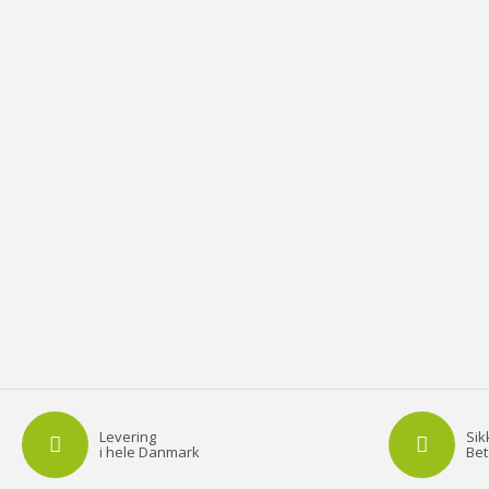
Levering
Sik
i hele Danmark
Bet