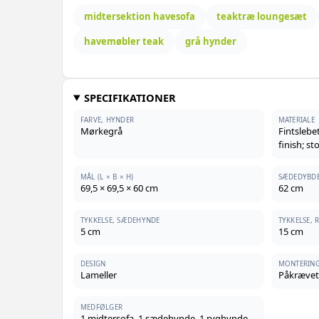
midtersektion havesofa
teaktræ loungesæt
havemøbler teak
grå hynder
SPECIFIKATIONER
FARVE, HYNDER
MATERIALE
Mørkegrå
Fintsleb
finish; st
MÅL (L × B × H)
SÆDEDYBD
69,5 × 69,5 × 60 cm
62 cm
TYKKELSE, SÆDEHYNDE
TYKKELSE,
5 cm
15 cm
DESIGN
MONTERIN
Lameller
Påkrævet
MEDFØLGER
1 midtersofa, 1 sædehynde, 1 ryghynde