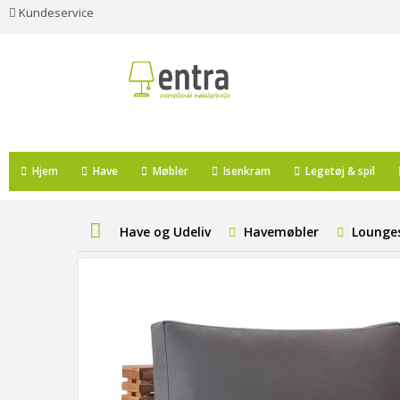
Kundeservice
Hjem
Have
Møbler
Isenkram
Legetøj & spil
Have og Udeliv
Havemøbler
Lounge