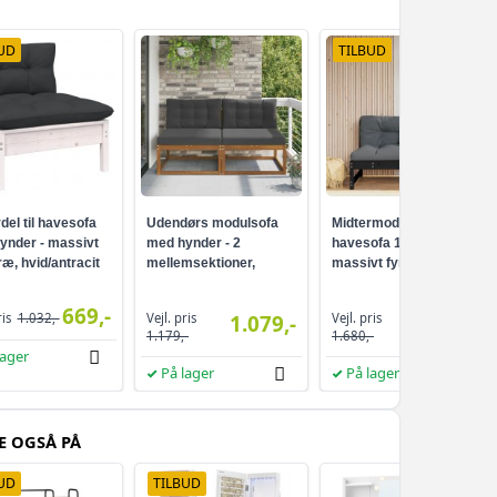
UD
TILBUD
del til havesofa
Udendørs modulsofa
Midtermodul til
ynder - massivt
med hynder - 2
havesofa 120×80 cm -
ræ, hvid/antracit
mellemsektioner,
massivt fyrretræ, sort
naturfarvet akacietræ
med antracitgrå hynder
669,-
Vejl. pris
Vejl. pris
ris
1.032,-
1.079,-
1.079,-
1.179,-
1.680,-
lager
På lager
På lager
E OGSÅ PÅ
UD
TILBUD