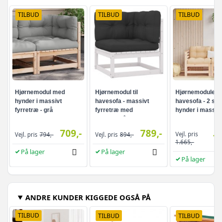
TILBUD
TILBUD
TILBUD
Hjørnemodul med
Hjørnemodul til
Hjørnemoduler ti
hynder i massivt
havesofa - massivt
havesofa - 2 stk
fyrretræ - grå
fyrretræ med
hynder i massiv
antracitgrå hynder,
fyrretræ, beige
70×70 cm
709,-
789,-
Vejl. pris
Vejl. pris
794,-
Vejl. pris
894,-
1.
1.665,-
På lager
På lager
På lager
ANDRE KUNDER KIGGEDE OGSÅ PÅ
TILBUD
TILBUD
TILBUD