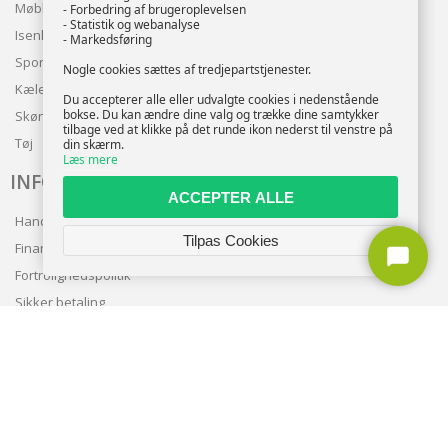
Møbler
- Forbedring af brugeroplevelsen
- Statistik og webanalyse
Isenkram
- Markedsføring
Sport
Nogle cookies sættes af tredjepartstjenester.
Kæledyr
Du accepterer alle eller udvalgte cookies i nedenstående
bokse. Du kan ændre dine valg og trække dine samtykker
Skønhed
tilbage ved at klikke på det runde ikon nederst til venstre på
Tøj
din skærm.
Læs mere
INFO
ACCEPTER ALLE
Handelsbetingelser
Tilpas Cookies
Finansering
Fortrolighedspolitik
Sikker betaling
Levering
Nyhedsbrev
Kundeservice
TILMELD NYHEDSBREV