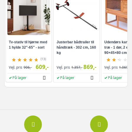
Tv-stativ til hjørne med
Justerbar bådtrailer til
Udendørs kaninb
1 hylde 32"-65" - sort
håndtræk - 302 cm, 160
træ - 1 dør, 2 eta
kg
90×45×80 cm
(13)
609,-
869,-
Vejl. pris
906,-
Vejl. pris
1.357,-
Vejl. pris
1.069,-
På lager
På lager
På lager