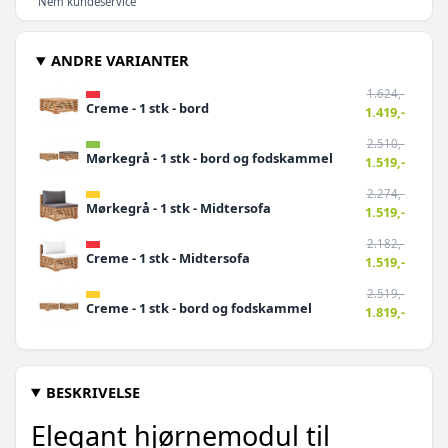
Nem kundeservice
ANDRE VARIANTER
1.624,-
Creme - 1 stk - bord
1.419,-
2.510,-
Mørkegrå - 1 stk - bord og fodskammel
1.519,-
2.274,-
Mørkegrå - 1 stk - Midtersofa
1.519,-
2.182,-
Creme - 1 stk - Midtersofa
1.519,-
2.519,-
Creme - 1 stk - bord og fodskammel
1.819,-
BESKRIVELSE
Elegant hjørnemodul til