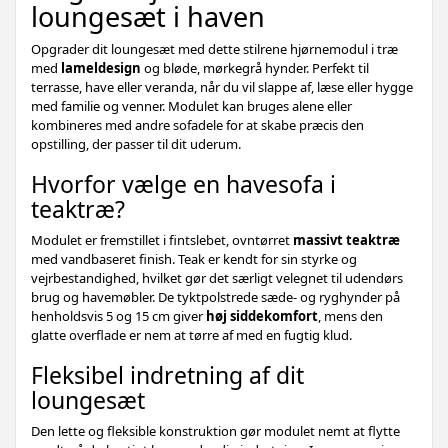
loungesæt i haven
Opgrader dit loungesæt med dette stilrene hjørnemodul i træ
med
lameldesign
og bløde, mørkegrå hynder. Perfekt til
terrasse, have eller veranda, når du vil slappe af, læse eller hygge
med familie og venner. Modulet kan bruges alene eller
kombineres med andre sofadele for at skabe præcis den
opstilling, der passer til dit uderum.
Hvorfor vælge en havesofa i
teaktræ?
Modulet er fremstillet i fintslebet, ovntørret
massivt teaktræ
med vandbaseret finish. Teak er kendt for sin styrke og
vejrbestandighed, hvilket gør det særligt velegnet til udendørs
brug og havemøbler. De tyktpolstrede sæde- og ryghynder på
henholdsvis 5 og 15 cm giver
høj siddekomfort
, mens den
glatte overflade er nem at tørre af med en fugtig klud.
Fleksibel indretning af dit
loungesæt
Den lette og fleksible konstruktion gør modulet nemt at flytte