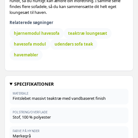
rundt, så du hurtigt kan ændre din indretning. I samme serie
findes flere sofadele, så du kan sammensætte dit helt eget
loungesæt til haven.
Relaterede søgninger
hjørnemodul havesofa
teaktræ loungesæt
havesofa modul
udendørs sofa teak
havemøbler
SPECIFIKATIONER
MATERIALE
Fintslebet massivt teaktræ med vandbaseret finish
POLSTRING/OVERFLADE
Stof, 100 % polyester
FARVE PÅ HYNDER
Mørkegrå