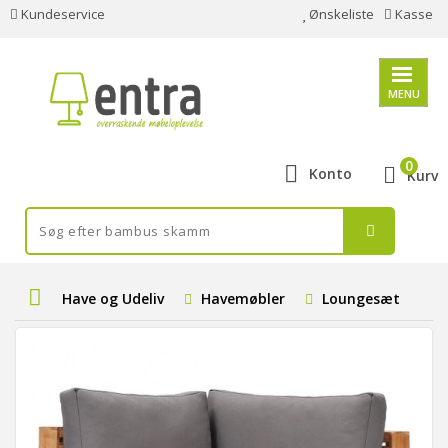
Kundeservice
Ønskeliste
Kasse
MENU
0
Konto
Kurv
Have og Udeliv
Havemøbler
Loungesæt