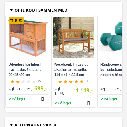
OFTE KØBT SAMMEN MED
TILBUD
Udendørs kaninbur i
Rosebænk i massivt
Håndvægte sæt 
træ - 1 dør, 2 etager,
akacietræ - naturlig,
kg - sekskanted
90×45×80 cm
114 × 46 × 82,5 cm
neopren-håndvæ
turkis
(506)
(1)
699,-
Vejl. pris
Vejl. pris
1.069,-
1.119,-
Vejl. pris
259,-
1.179,-
På lager
På lager
På lager
ALTERNATIVE VARER