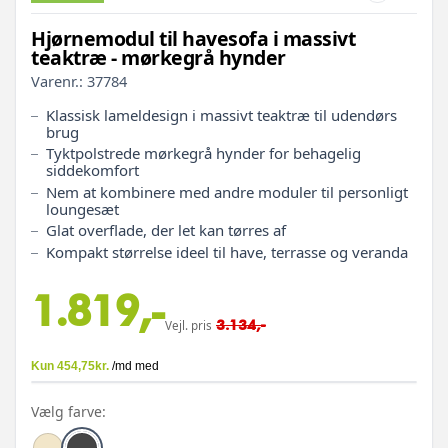
Hjørnemodul til havesofa i massivt
teaktræ - mørkegrå hynder
Varenr.:
37784
Klassisk lameldesign i massivt teaktræ til udendørs
brug
Tyktpolstrede mørkegrå hynder for behagelig
siddekomfort
Nem at kombinere med andre moduler til personligt
loungesæt
Glat overflade, der let kan tørres af
Kompakt størrelse ideel til have, terrasse og veranda
1.819,-
3.134,-
Vejl. pris
Vælg farve: