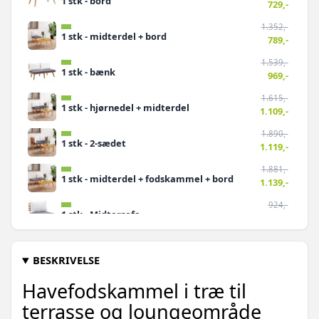
1 stk - bord
729,-
1.352,-
1 stk - midterdel + bord
789,-
1.539,-
1 stk - bænk
969,-
1.615,-
1 stk - hjørnedel + midterdel
1.109,-
1.890,-
1 stk - 2-sædet
1.119,-
1.881,-
1 stk - midterdel + fodskammel + bord
1.139,-
924,-
1 stk - Midtersofa
549,-
844,-
1 stk - Hjørnesofa
629,-
BESKRIVELSE
Havefodskammel i træ til
terrasse og loungeområde