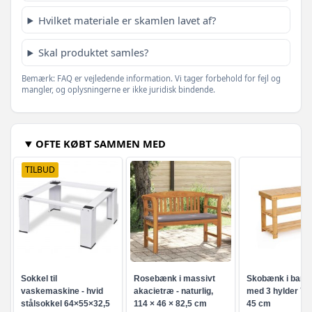
Hvilket materiale er skamlen lavet af?
Skal produktet samles?
Bemærk: FAQ er vejledende information. Vi tager forbehold for fejl og
mangler, og oplysningerne er ikke juridisk bindende.
OFTE KØBT SAMMEN MED
TILBUD
Sokkel til
Rosebænk i massivt
Skobænk i bam
vaskemaskine - hvid
akacietræ - naturlig,
med 3 hylder 70 
stålsokkel 64×55×32,5
114 × 46 × 82,5 cm
45 cm