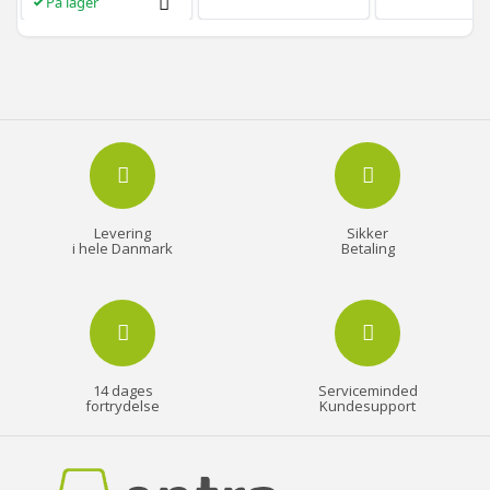
På lager
Levering
Sikker
i hele Danmark
Betaling
14 dages
Serviceminded
fortrydelse
Kundesupport