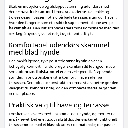
Skab en indbydende og afslappet stemning udendørs med
denne
havefodskammel
i massivt akacietræ. Det enkle og
tidløse design passer flot ind på både terrasse, altan og i haven,
hvor den fungerer som et praktisk supplement til dine øvrige
havemøbler
. Den naturfarvede træramme kombineret med den
mørkegrå hynde giver et roligt og stilrent udtryk.
Komfortabel udendørs skammel
med blød hynde
Den medfølgende, tykt polstrede
sædehynde
giver en
behagelig komfort, når du bruger skamlen i dit loungeområde.
Som
udendørs fodskammel
er den velegnet til afslappende
stunder, hvor du ønsker ekstra komfort i haven eller på
terrassen. Den robuste konstruktion i massivt akacietræ gør den
velegnet til udendørs brug, og den kompakte størrelse gør den
nem at placere.
Praktisk valg til have og terrasse
Fodskamlen leveres med 1 skammel og 1 hynde, og montering
er påkrævet. Det er et godt valg til dig, der ønsker et funktionelt
terrassemøbel med et klassisk udtryk og materialer, der passer