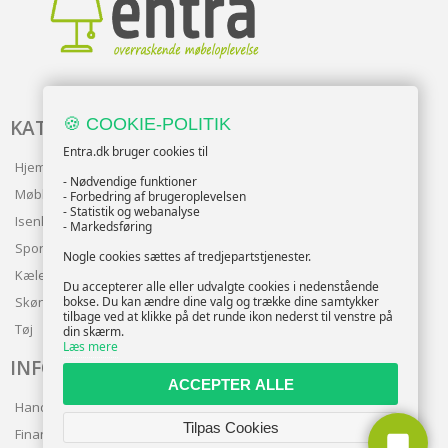
🍪 COOKIE-POLITIK
KATALOG
Entra.dk bruger cookies til
Hjem & Have
- Nødvendige funktioner
Møbler
- Forbedring af brugeroplevelsen
- Statistik og webanalyse
Isenkram
- Markedsføring
Sport
Nogle cookies sættes af tredjepartstjenester.
Kæledyr
Du accepterer alle eller udvalgte cookies i nedenstående
bokse. Du kan ændre dine valg og trække dine samtykker
Skønhed
tilbage ved at klikke på det runde ikon nederst til venstre på
Tøj
din skærm.
Læs mere
INFO
ACCEPTER ALLE
Handelsbetingelser
Tilpas Cookies
Finansering