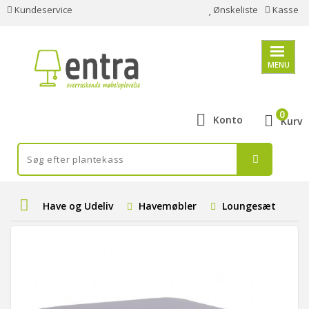
Kundeservice
Ønskeliste
Kasse
MENU
0
Konto
Kurv
Have og Udeliv
Havemøbler
Loungesæt