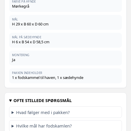
FARVE PÅ HYNDE
Mørkegrå
MÅL
H 29 x B 60 x D 60 cm
MÅL PÅ SÆDEHYNDE
H 6 x B 54 x D 58,5 cm
MONTERING
Ja
PAKKEN INDEHOLDER
1 x fodskammel til haven, 1 x sædehynde
OFTE STILLEDE SPØRGSMÅL
Hvad følger med i pakken?
Hvilke mål har fodskamlen?