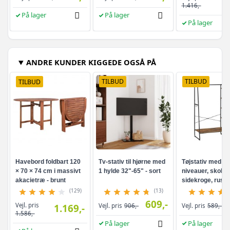
1.416,-
På lager
På lager
På lager
ANDRE KUNDER KIGGEDE OGSÅ PÅ
TILBUD
TILBUD
TILBUD
Havebord foldbart 120
Tv-stativ til hjørne med
Tøjstativ med hy
× 70 × 74 cm i massivt
1 hylde 32"-65" - sort
niveauer, skohyl
akacietræ - brunt
sidekroge, rusti
brun/sort
(129)
(13)
609,-
Vejl. pris
1.169,-
Vejl. pris
906,-
Vejl. pris
589,-
1.586,-
På lager
På lager