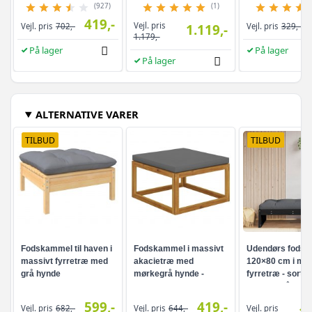
cm
(927)
(1)
419,-
Vejl. pris
Vejl. pris
702,-
1.119,-
Vejl. pris
329,-
1.179,-
På lager
På lager
På lager
ALTERNATIVE VARER
TILBUD
TILBUD
Fodskammel til haven i
Fodskammel i massivt
Udendørs fods
massivt fyrretræ med
akacietræ med
120×80 cm i mas
grå hynde
mørkegrå hynde -
fyrretræ - sort 
modul til havelounge
antracitgrå hyn
599,-
419,-
Vejl. pris
Vejl. pris
682,-
Vejl. pris
644,-
1.