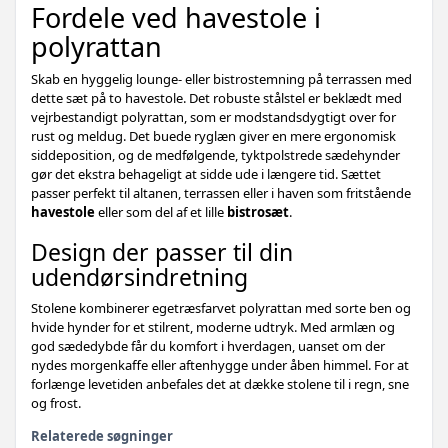
Fordele ved havestole i
polyrattan
Skab en hyggelig lounge- eller bistrostemning på terrassen med
dette sæt på to havestole. Det robuste stålstel er beklædt med
vejrbestandigt polyrattan, som er modstandsdygtigt over for
rust og meldug. Det buede ryglæn giver en mere ergonomisk
siddeposition, og de medfølgende, tyktpolstrede sædehynder
gør det ekstra behageligt at sidde ude i længere tid. Sættet
passer perfekt til altanen, terrassen eller i haven som fritstående
havestole
eller som del af et lille
bistrosæt
.
Design der passer til din
udendørsindretning
Stolene kombinerer egetræsfarvet polyrattan med sorte ben og
hvide hynder for et stilrent, moderne udtryk. Med armlæn og
god sædedybde får du komfort i hverdagen, uanset om der
nydes morgenkaffe eller aftenhygge under åben himmel. For at
forlænge levetiden anbefales det at dække stolene til i regn, sne
og frost.
Relaterede søgninger