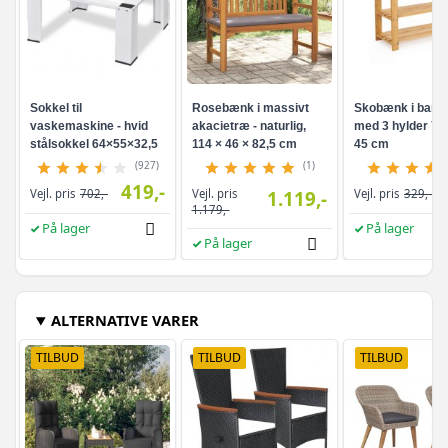
Sokkel til
Rosebænk i massivt
Skobænk i bam
vaskemaskine - hvid
akacietræ - naturlig,
med 3 hylder 70 
stålsokkel 64×55×32,5
114 × 46 × 82,5 cm
45 cm
cm
(927)
(1)
419,-
Vejl. pris
Vejl. pris
702,-
1.119,-
Vejl. pris
329,-
1.179,-
På lager
På lager
På lager
ALTERNATIVE VARER
TILBUD
TILBUD
TILBUD