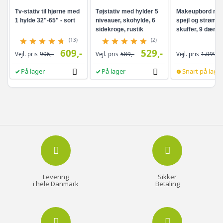
Tv-stativ til hjørne med
Tøjstativ med hylder 5
Makeupbord me
1 hylde 32"-65" - sort
niveauer, skohylde, 6
spejl og strømud
sidekroge, rustik
skuffer, 9 dæmp
brun/sort
pærer, 3 lysfarve
(13)
(2)
Cloud White
609,-
529,-
Vejl. pris
906,-
Vejl. pris
589,-
Vejl. pris
1.099,-
På lager
På lager
Snart på lage
Levering
Sikker
i hele Danmark
Betaling