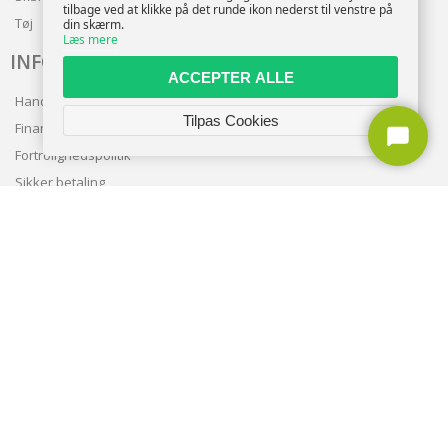
tilbage ved at klikke på det runde ikon nederst til venstre på
Tøj
din skærm.
Læs mere
INFO
ACCEPTER ALLE
Handelsbetingelser
Tilpas Cookies
Finansering
Fortrolighedspolitik
Sikker betaling
Levering
Nyhedsbrev
Kundeservice
TILMELD NYHEDSBREV
TILMELD
Copyright © 2026 | CVR: DK41222093 | Alle rettigheder forbeholdes |
entra.dk
🍪