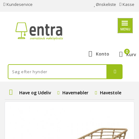
Kundeservice
Ønskeliste
Kasse
MENU
0
Konto
Kurv
Have og Udeliv
Havemøbler
Havestole