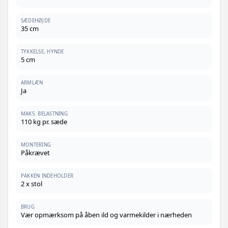
SÆDEHØJDE
35 cm
TYKKELSE, HYNDE
5 cm
ARMLÆN
Ja
MAKS. BELASTNING
110 kg pr. sæde
MONTERING
Påkrævet
PAKKEN INDEHOLDER
2 x stol
BRUG
Vær opmærksom på åben ild og varmekilder i nærheden