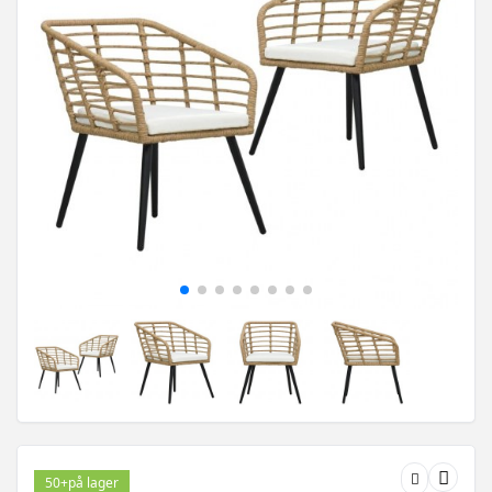
50+
på lager