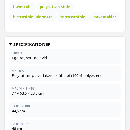
havestole
polyrattan stole
bistrostole udendørs
terrassestole
havemøbler
SPECIFIKATIONER
FARVER
Egetræ, sort og hvid
MATERIALER
Polyrattan, pulverlakeret stål, stof (100 % polyester)
MÅL (H × B × D)
77 × 63,5 × 53,5 cm
SÆDEBREDDE
44,5 cm
SÆDEDYBDE
48 cm