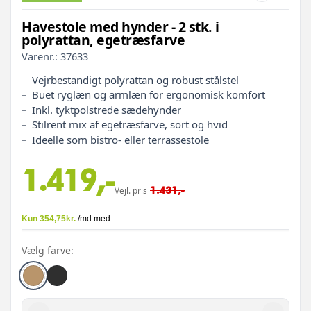
Havestole med hynder - 2 stk. i
polyrattan, egetræsfarve
Varenr.:
37633
Vejrbestandigt polyrattan og robust stålstel
Buet ryglæn og armlæn for ergonomisk komfort
Inkl. tyktpolstrede sædehynder
Stilrent mix af egetræsfarve, sort og hvid
Ideelle som bistro- eller terrassestole
1.419,-
1.431,-
Vejl. pris
Vælg farve: