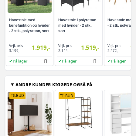
Havestole med
Havestole i polyrattan
Havestole med 
lænefunktion og hynder
med hynder - 2 stk.,
- 2 stk. polyratta
- 2 stk., polyrattan, sort
sort
Vejl. pris
Vejl. pris
Vejl. pris
1.919,-
1.519,-
1.
3.199,-
2.144,-
2.472,-
På lager
På lager
På lager
ANDRE KUNDER KIGGEDE OGSÅ PÅ
TILBUD
TILBUD