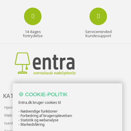
14 dages
Serviceminded
fortrydelse
Kundesupport
🍪 COOKIE-POLITIK
KATALOG
Entra.dk bruger cookies til
Hjem & Have
- Nødvendige funktioner
Møbler
- Forbedring af brugeroplevelsen
- Statistik og webanalyse
Isenkram
- Markedsføring
Sport