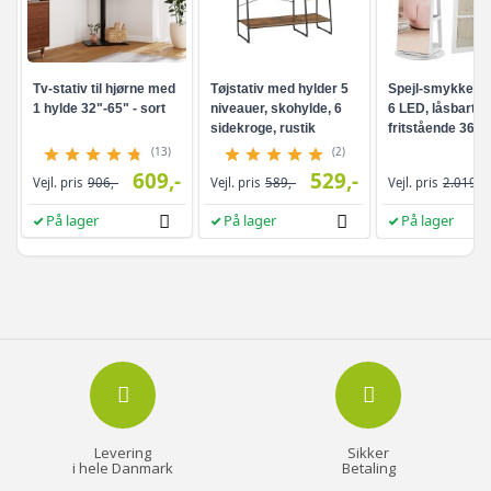
Tv-stativ til hjørne med
Tøjstativ med hylder 5
Spejl-smykkesk
1 hylde 32"-65" - sort
niveauer, skohylde, 6
6 LED, låsbart -
sidekroge, rustik
fritstående 360°
brun/sort
drejefunktion,
(13)
(2)
rammeløst
609,-
529,-
Vejl. pris
906,-
Vejl. pris
589,-
Vejl. pris
2.019,-
helkropsspejl, 3
opbevaringshyld
På lager
På lager
På lager
hvid/greige
Levering
Sikker
i hele Danmark
Betaling