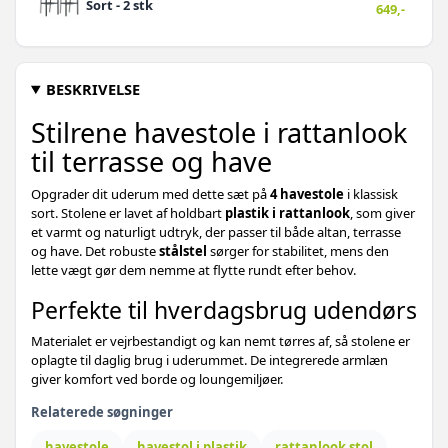
Sort - 2 stk
649,-
BESKRIVELSE
Stilrene havestole i rattanlook
til terrasse og have
Opgrader dit uderum med dette sæt på
4 havestole
i klassisk
sort. Stolene er lavet af holdbart
plastik i rattanlook
, som giver
et varmt og naturligt udtryk, der passer til både altan, terrasse
og have. Det robuste
stålstel
sørger for stabilitet, mens den
lette vægt gør dem nemme at flytte rundt efter behov.
Perfekte til hverdagsbrug udendørs
Materialet er vejrbestandigt og kan nemt tørres af, så stolene er
oplagte til daglig brug i uderummet. De integrerede armlæn
giver komfort ved borde og loungemiljøer.
Relaterede søgninger
havestole
havestol i plastik
rattanlook stol