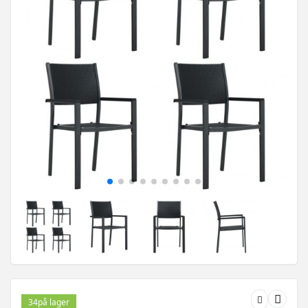
34
på lager