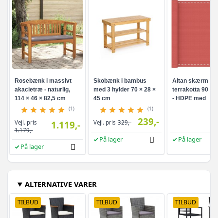
Rosebænk i massivt
Skobænk i bambus
Altan skærm i
akacietræ - naturlig,
med 3 hylder 70 × 28 ×
terrakotta 90 × 
114 × 46 × 82,5 cm
45 cm
- HDPE med
aluminiumsøjer
(1)
(1)
239,-
Vejl. pris
1.119,-
Vejl. pris
329,-
1.179,-
På lager
På lager
På lager
ALTERNATIVE VARER
TILBUD
TILBUD
TILBUD