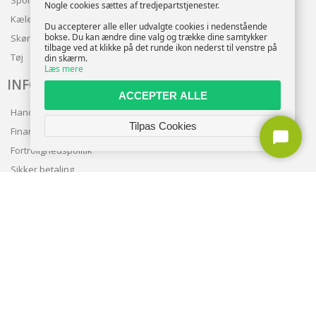
Nogle cookies sættes af tredjepartstjenester.
Kæledyr
Du accepterer alle eller udvalgte cookies i nedenstående
bokse. Du kan ændre dine valg og trække dine samtykker
Skønhed
tilbage ved at klikke på det runde ikon nederst til venstre på
Tøj
din skærm.
Læs mere
INFO
ACCEPTER ALLE
Handelsbetingelser
Tilpas Cookies
Finansering
Fortrolighedspolitik
Sikker betaling
Levering
Nyhedsbrev
Kundeservice
TILMELD NYHEDSBREV
TILMELD