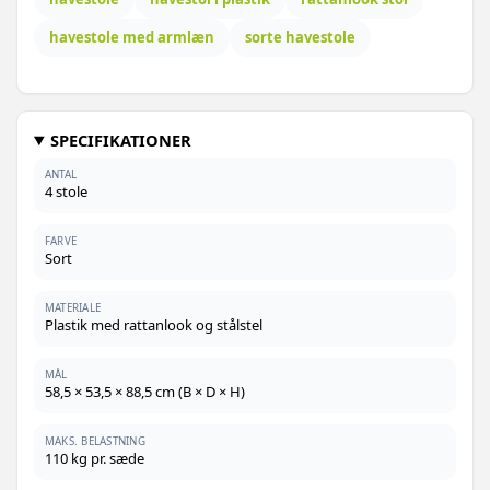
havestole med armlæn
sorte havestole
SPECIFIKATIONER
ANTAL
4 stole
FARVE
Sort
MATERIALE
Plastik med rattanlook og stålstel
MÅL
58,5 × 53,5 × 88,5 cm (B × D × H)
MAKS. BELASTNING
110 kg pr. sæde