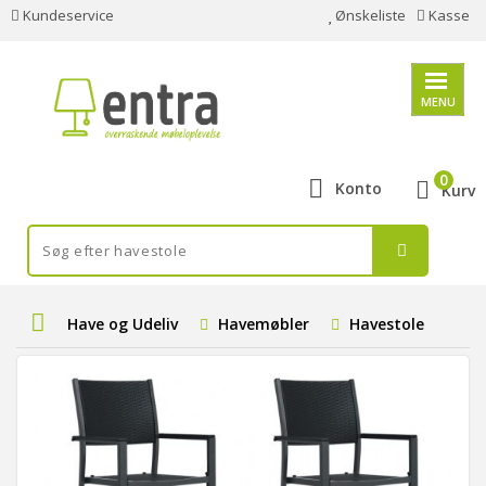
Kundeservice
Ønskeliste
Kasse
MENU
0
Konto
Kurv
Have og Udeliv
Havemøbler
Havestole