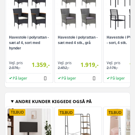
Havestole i polyrattan -
Havestole i polyrattan -
Havestole i PVC
sæt af 4, sort med
sæt med 4 stk., grå
- sort, 4 stk.
hynder
Vejl. pris
Vejl. pris
Vejl. pris
1.359,-
1.919,-
1.
2.076,-
2.452,-
2.176,-
På lager
På lager
På lager
ANDRE KUNDER KIGGEDE OGSÅ PÅ
TILBUD
TILBUD
TILBUD