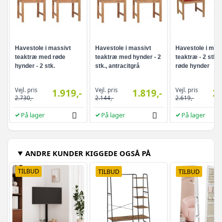
Havestole i massivt
Havestole i massivt
Havestole i mas
teaktræ med røde
teaktræ med hynder - 2
teaktræ - 2 stk.
hynder - 2 stk.
stk., antracitgrå
røde hynder
Vejl. pris
Vejl. pris
Vejl. pris
1.919,-
1.819,-
2.
2.730,-
2.144,-
2.619,-
På lager
På lager
På lager
ANDRE KUNDER KIGGEDE OGSÅ PÅ
TILBUD
TILBUD
TILBUD