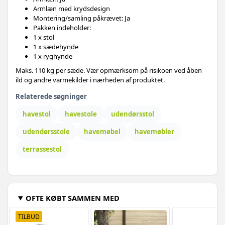
Armlæn med krydsdesign
Montering/samling påkrævet: Ja
Pakken indeholder:
1 x stol
1 x sædehynde
1 x ryghynde
Maks. 110 kg per sæde. Vær opmærksom på risikoen ved åben
ild og andre varmekilder i nærheden af produktet.
Relaterede søgninger
havestol
havestole
udendørsstol
udendørsstole
havemøbel
havemøbler
terrassestol
OFTE KØBT SAMMEN MED
TILBUD