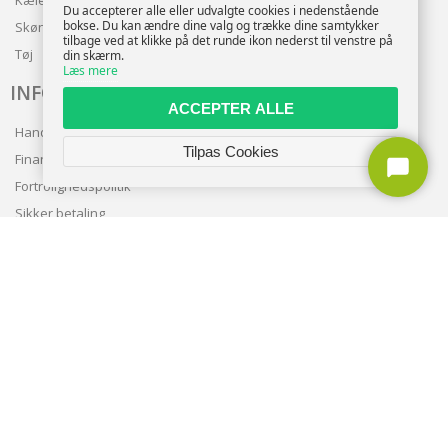
Du accepterer alle eller udvalgte cookies i nedenstående
bokse. Du kan ændre dine valg og trække dine samtykker
Skønhed
tilbage ved at klikke på det runde ikon nederst til venstre på
Tøj
din skærm.
Læs mere
INFO
ACCEPTER ALLE
Handelsbetingelser
Tilpas Cookies
Finansering
Fortrolighedspolitik
Sikker betaling
Levering
Nyhedsbrev
Kundeservice
TILMELD NYHEDSBREV
TILMELD