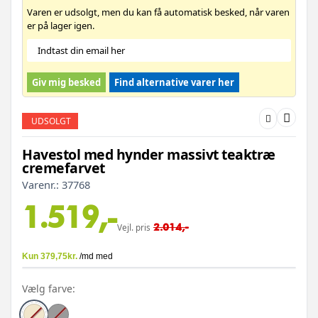
Varen er udsolgt, men du kan få automatisk besked, når varen
er på lager igen.
Giv mig besked
Find alternative varer her
UDSOLGT
Havestol med hynder massivt teaktræ
cremefarvet
Varenr.:
37768
1.519,-
2.014,-
Vejl. pris
Vælg farve: