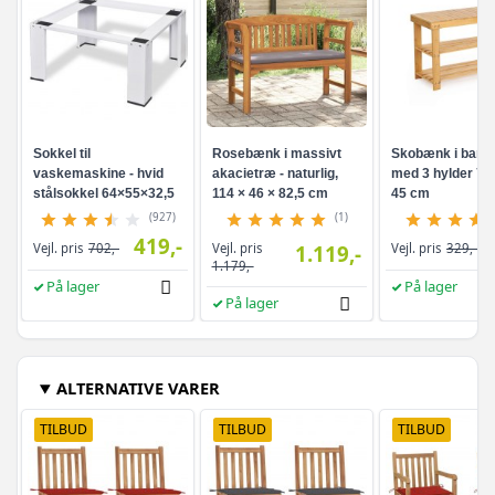
Sokkel til
Rosebænk i massivt
Skobænk i bam
vaskemaskine - hvid
akacietræ - naturlig,
med 3 hylder 70 
stålsokkel 64×55×32,5
114 × 46 × 82,5 cm
45 cm
cm
(927)
(1)
419,-
Vejl. pris
Vejl. pris
702,-
1.119,-
Vejl. pris
329,-
1.179,-
På lager
På lager
På lager
ALTERNATIVE VARER
TILBUD
TILBUD
TILBUD