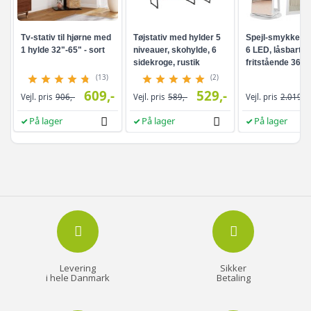
Tv-stativ til hjørne med
Tøjstativ med hylder 5
Spejl-smykkesk
1 hylde 32"-65" - sort
niveauer, skohylde, 6
6 LED, låsbart -
sidekroge, rustik
fritstående 360°
brun/sort
drejefunktion,
(13)
(2)
rammeløst
609,-
529,-
Vejl. pris
906,-
Vejl. pris
589,-
Vejl. pris
2.019,-
helkropsspejl, 3
opbevaringshyld
På lager
På lager
På lager
hvid/greige
Levering
Sikker
i hele Danmark
Betaling