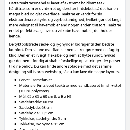
Dette teaktræsmøbel er lavet af ekstremt holdbart teak
hårdttræ, som er ovntørret og derefter fintslebet, så det har en
meget blød og glat overflade. Teaktræ er kendt for sin
ekstraordinære styrke og vejrbestandighed, hvilket gør det langt
mere velegnet til havemøbler end nogen anden træsort. Teaktræ
er det perfekte valg, hvis du vil købe havemøbler, der holder
længe.
De tyktpolstrede sæde- og ryghynder bidrager til den bedste
komfort. Den slebne overflade er nem at rengøre med en fugtig
klud. Den er let i vægt, fleksibel og nem at flytte rundt, hvilket
gør det nemt for dig at skabe forskellige opsætninger, der passer
til dine behov. Du kan finde andre sofadele med det samme
design og stil i vores webshop, så du kan lave dine egne layouts.
Farve: Cremefarvet
Materiale: Fintslebet teaktræ med vandbaseret finish + stof
(100 % polyester)
Mål: 65 x 65 x 60 cm (L x B x H)
Sædebredde: 60 cm
Sædedybde: 63 cm
Sædehøjde: 30,5 cm
Tykkelse, sædehynde: 5 cm
Tykkelse, ryghynde: 15 cm
Armlæn: Ja