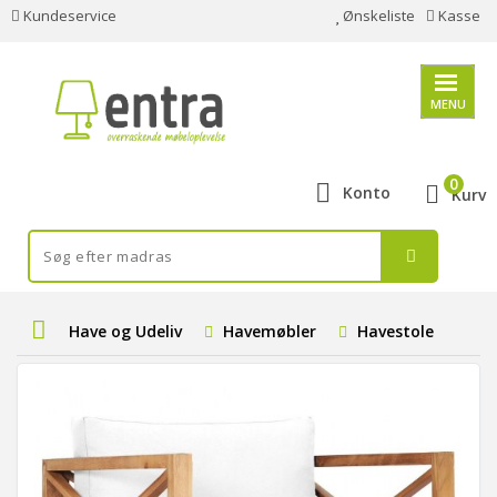
Kundeservice
Ønskeliste
Kasse
MENU
0
Konto
Kurv
Have og Udeliv
Havemøbler
Havestole