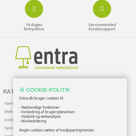
14 dages
Serviceminded
fortrydelse
Kundesupport
🍪 COOKIE-POLITIK
KATALOG
Entra.dk bruger cookies til
Hjem & Have
- Nødvendige funktioner
Møbler
- Forbedring af brugeroplevelsen
- Statistik og webanalyse
Isenkram
- Markedsføring
Sport
Nogle cookies sættes af tredjepartstjenester.
Kæledyr