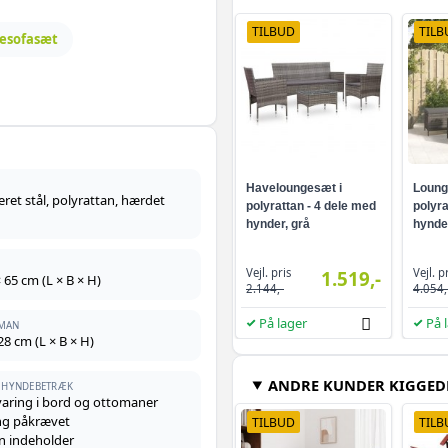
TILBUD
TILB
esofasæt
Haveloungesæt i
Lounge
eret stål, polyrattan, hærdet
polyrattan - 4 dele med
polyra
hynder, grå
hynder
Vejl. pris
Vejl. p
1.519,-
 65 cm (L × B × H)
2.144,-
4.054,
På lager
På 
OMAN
28 cm (L × B × H)
ANDRE KUNDER KIGGED
E HYNDEBETRÆK
aring i bord og ottomaner
ng påkrævet
TILBUD
TILB
n indeholder