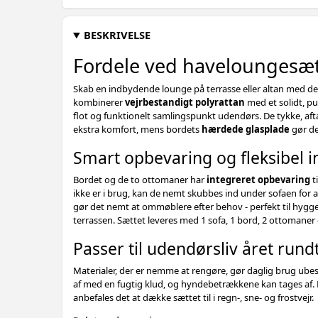
BESKRIVELSE
Fordele ved haveloungesæt 
Skab en indbydende lounge på terrasse eller altan med dett
kombinerer
vejrbestandigt polyrattan
med et solidt, pul
flot og funktionelt samlingspunkt udendørs. De tykke, aft
ekstra komfort, mens bordets
hærdede glasplade
gør de
Smart opbevaring og fleksibel i
Bordet og de to ottomaner har
integreret opbevaring
t
ikke er i brug, kan de nemt skubbes ind under sofaen for a
gør det nemt at ommøblere efter behov - perfekt til hyggel
terrassen. Sættet leveres med 1 sofa, 1 bord, 2 ottomaner o
Passer til udendørsliv året rund
Materialer, der er nemme at rengøre, gør daglig brug ubes
af med en fugtig klud, og hyndebetrækkene kan tages af. 
anbefales det at dække sættet til i regn-, sne- og frostvejr.