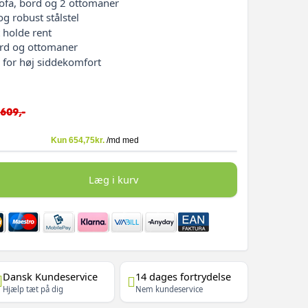
fa, bord og 2 ottomaner
g robust stålstel
 holde rent
ord og ottomaner
 for høj siddekomfort
.609,-
Læg i kurv
Dansk Kundeservice
14 dages fortrydelse
Hjælp tæt på dig
Nem kundeservice