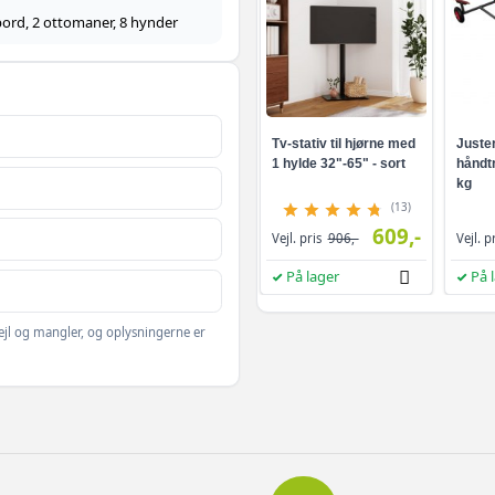
 bord, 2 ottomaner, 8 hynder
Tv-stativ til hjørne med
Juster
1 hylde 32"-65" - sort
håndt
kg
(13)
609,-
Vejl. pris
906,-
Vejl. p
På lager
På 
ejl og mangler, og oplysningerne er