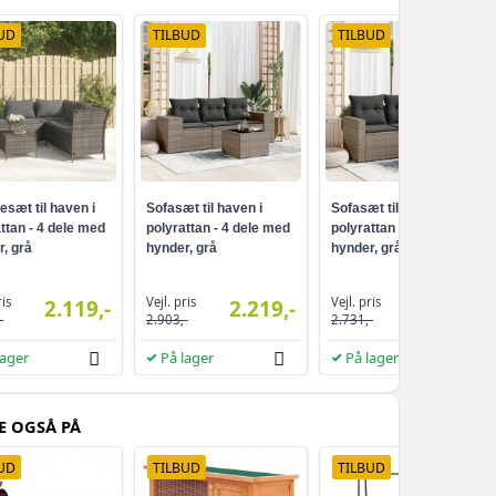
UD
TILBUD
TILBUD
sæt til haven i
Sofasæt til haven i
Sofasæt til haven i
ttan - 4 dele med
polyrattan - 4 dele med
polyrattan - 4 dele med
, grå
hynder, grå
hynder, grå
ris
Vejl. pris
Vejl. pris
2.119,-
2.219,-
2.319,-
-
2.903,-
2.731,-
lager
På lager
På lager
E OGSÅ PÅ
UD
TILBUD
TILBUD