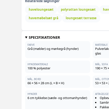
Relaterede søgninger
haveloungesæt
polyrattan loungesæt
hav
havemøbelsæt grå
loungesæt terrasse
SPECIFIKATIONER
FARVE
MATERIALE
Grå (møbler) og mørkegrå (hynder)
Pulverlak
glas
HYNDEMATERIALE
MÅL, SOFA
100 % polyester
190 × 75 ×
MÅL, BORD
MÅL, OTT
66 × 56 × 28 cm (L × B × H)
53 × 53 × 
HYNDER
AFTAGELIG
6 cm tykkelse (sæde- og ottomanhynder)
Opbev
Samli
Pakke