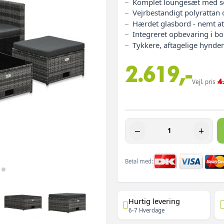
Komplet loungesæt med so
Vejrbestandigt polyrattan o
Hærdet glasbord - nemt at
Integreret opbevaring i b
Tykkere, aftagelige hynder
2.619,-
4
Vejl. pris
−
+
Betal med:
Hurtig levering
6-7 Hverdage