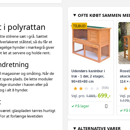
OFTE KØBT SAMMEN ME
i polyrattan
TILBUD
e stilrene sæt i grå. Sættet
verlakeret stålstel, så du får et
agelige hynder i mørkegrå giver
t let at servere og holde rent.
ndretning
Udendørs kaninbur i
Roseb
il magasiner og småting. Når de
træ - 1 dør, 2 etager,
akacie
t spare plads. De lette moduler
90×45×80 cm
114 × 
ige stunder i haven eller på
(506)
g i alt 8 hynder.
699,-
Vejl. p
Vejl. pris
1.069,-
t
1.179,
På lager
På 
været: glaspladen tørres hurtigt
For at forlænge levetiden
ALTERNATIVE VARER