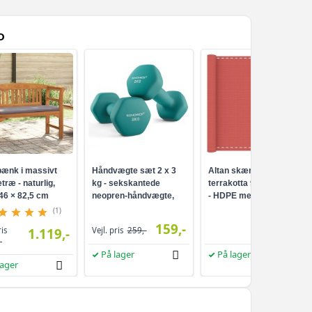
D
ænk i massivt
Håndvægte sæt 2 x 3
Altan skærm i
træ - naturlig,
kg - sekskantede
terrakotta 90 × 800 cm
46 × 82,5 cm
neopren-håndvægte,
- HDPE med
turkis
aluminiumsøjer
(1)
159,-
249,-
ris
1.119,-
Vejl. pris
259,-
-
På lager
På lager
lager