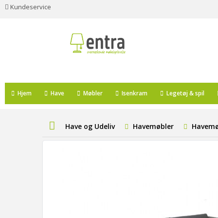
Kundeservice
Hjem
Have
Møbler
Isenkram
Legetøj & spil
Have og Udeliv
Havemøbler
Havemø