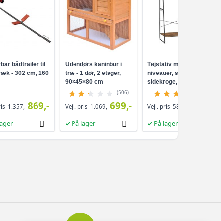
bar bådtrailer til
Udendørs kaninbur i
Tøjstativ med hylder 5
ræk - 302 cm, 160
træ - 1 dør, 2 etager,
niveauer, skohylde, 6
90×45×80 cm
sidekroge, rustik
brun/sort
(506)
(2)
869,-
699,-
529,-
ris
1.357,-
Vejl. pris
1.069,-
Vejl. pris
589,-
lager
På lager
På lager