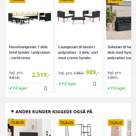
Haveloungesæt 7 dele
Loungesæt til haven i
Sofasæt til have
med hynder i polyrattan
polyrattan - 3 dele, sort
dele med hynder
- sort/creme
med creme hynder
polyrattan sort
989,-
Vejl. pris
Vejl. pris
2.519,-
Vejl. pris
1.862,-
1.
4.614,-
1.997,-
På lager
På lager
På lager
ANDRE KUNDER KIGGEDE OGSÅ PÅ
TILBUD
TILBUD
TILBUD