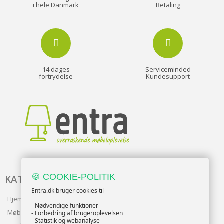
i hele Danmark
Betaling
14 dages
Serviceminded
fortrydelse
Kundesupport
🍪 COOKIE-POLITIK
KATALOG
Entra.dk bruger cookies til
Hjem & Have
- Nødvendige funktioner
Møbler
- Forbedring af brugeroplevelsen
- Statistik og webanalyse