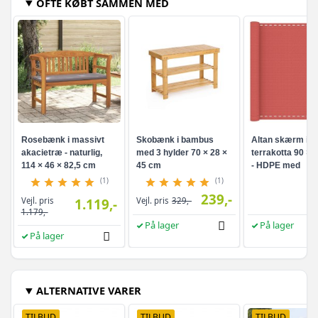
OFTE KØBT SAMMEN MED
Rosebænk i massivt
Skobænk i bambus
Altan skærm i
akacietræ - naturlig,
med 3 hylder 70 × 28 ×
terrakotta 90 × 
114 × 46 × 82,5 cm
45 cm
- HDPE med
aluminiumsøjer
(1)
(1)
239,-
Vejl. pris
1.119,-
Vejl. pris
329,-
1.179,-
På lager
På lager
På lager
ALTERNATIVE VARER
TILBUD
TILBUD
TILBUD