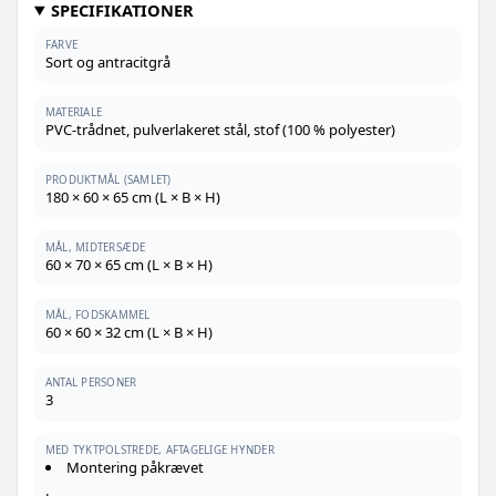
SPECIFIKATIONER
FARVE
Sort og antracitgrå
MATERIALE
PVC-trådnet, pulverlakeret stål, stof (100 % polyester)
PRODUKTMÅL (SAMLET)
180 × 60 × 65 cm (L × B × H)
MÅL, MIDTERSÆDE
60 × 70 × 65 cm (L × B × H)
MÅL, FODSKAMMEL
60 × 60 × 32 cm (L × B × H)
ANTAL PERSONER
3
MED TYKTPOLSTREDE, AFTAGELIGE HYNDER
Montering påkrævet