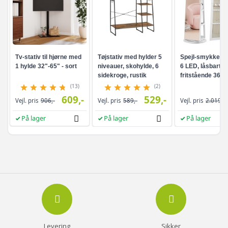
Tv-stativ til hjørne med
Tøjstativ med hylder 5
Spejl-smykkesk
1 hylde 32"-65" - sort
niveauer, skohylde, 6
6 LED, låsbart -
sidekroge, rustik
fritstående 360°
brun/sort
drejefunktion,
(13)
(2)
rammeløst
609,-
529,-
Vejl. pris
906,-
Vejl. pris
589,-
Vejl. pris
2.019,-
helkropsspejl, 3
opbevaringshyld
På lager
På lager
På lager
hvid/greige
Levering
Sikker