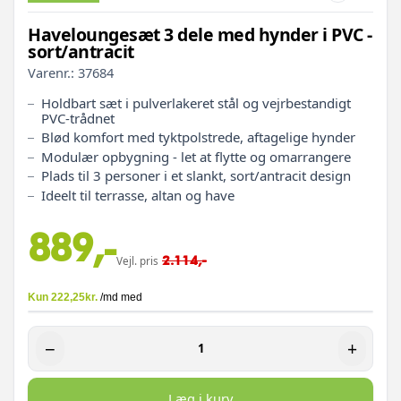
Haveloungesæt 3 dele med hynder i PVC -
sort/antracit
Varenr.:
37684
Holdbart sæt i pulverlakeret stål og vejrbestandigt
PVC-trådnet
Blød komfort med tyktpolstrede, aftagelige hynder
Modulær opbygning - let at flytte og omarrangere
Plads til 3 personer i et slankt, sort/antracit design
Ideelt til terrasse, altan og have
889,-
2.114,-
Vejl. pris
−
+
Læg i kurv