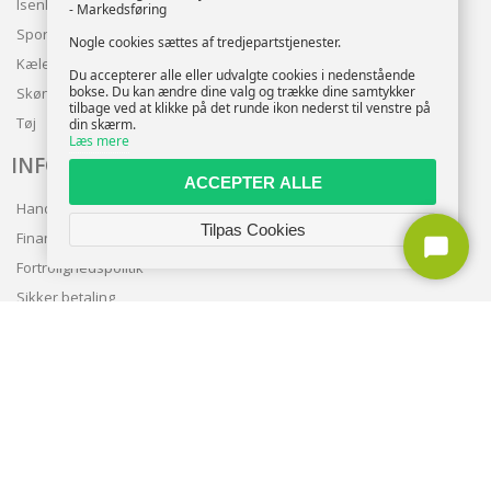
Isenkram
- Markedsføring
Sport
Nogle cookies sættes af tredjepartstjenester.
Kæledyr
Du accepterer alle eller udvalgte cookies i nedenstående
bokse. Du kan ændre dine valg og trække dine samtykker
Skønhed
tilbage ved at klikke på det runde ikon nederst til venstre på
Tøj
din skærm.
Læs mere
INFO
ACCEPTER ALLE
Handelsbetingelser
Tilpas Cookies
Finansering
Fortrolighedspolitik
Sikker betaling
Levering
Nyhedsbrev
Kundeservice
TILMELD NYHEDSBREV