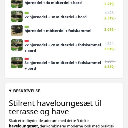
hjørnedel + 4x midterdel + bord
2.219,-
4.426,-
2x hjørnedel + 3x midterdel + bord
2.319,-
3.019,-
hjørnedel + midterdel + fodskammel
4.614,-
2x hjørnedel + 2x midterdel + fodskammel
3.019,-
+ bord
6.394,-
3x hjørnedel + 3x midterdel + fodskammel
4.319,-
+ bord
BESKRIVELSE
Stilrent haveloungesæt til
terrasse og have
Skab et indbydende uderum med dette 3-delte
haveloungesæt
, der kombinerer moderne look med praktisk