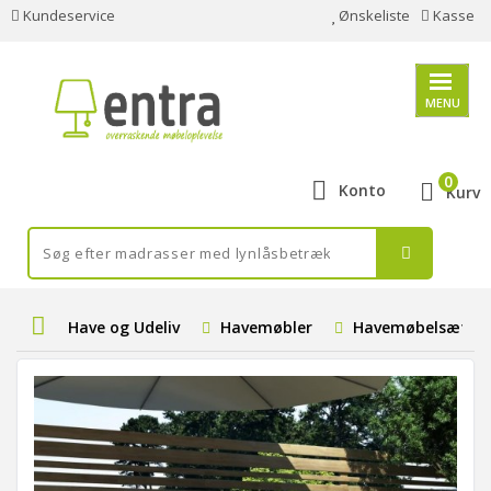
Kundeservice
Ønskeliste
Kasse
MENU
0
Konto
Kurv
Have og Udeliv
Havemøbler
Havemøbelsæt