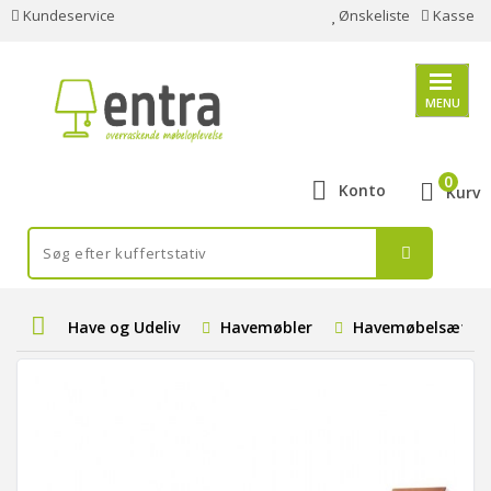
Kundeservice
Ønskeliste
Kasse
MENU
0
Konto
Kurv
Have og Udeliv
Havemøbler
Havemøbelsæt