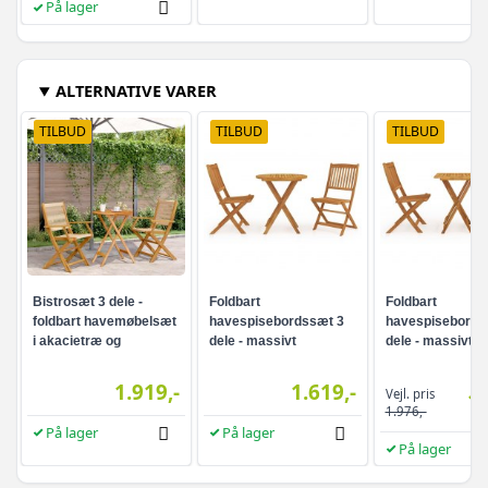
På lager
ALTERNATIVE VARER
TILBUD
TILBUD
TILBUD
Bistrosæt 3 dele -
Foldbart
Foldbart
foldbart havemøbelsæt
havespisebordssæt 3
havespisebords
i akacietræ og
dele - massivt
dele - massivt
polypropylen, beige
akacietræ
akacietræ
1.919,-
1.619,-
Vejl. pris
1.
1.976,-
På lager
På lager
På lager