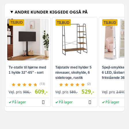
ANDRE KUNDER KIGGEDE OGSÅ PÅ
TILBUD
TILBUD
TILBUD
Tv-stativ til hjørne med
Tøjstativ med hylder 5
Spejl-smykkesk
1 hylde 32"-65" - sort
niveauer, skohylde, 6
6 LED, låsbart -
sidekroge, rustik
fritstående 360°
brun/sort
drejefunktion,
(13)
(2)
rammeløst
609,-
529,-
Vejl. pris
906,-
Vejl. pris
589,-
Vejl. pris
2.019,-
helkropsspejl, 3
opbevaringshyld
På lager
På lager
På lager
hvid/greige