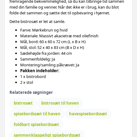
fremragende bekvemmelighed, så du kan tilbringe tid sammen
med din familie og venner. Når det ikke er i brug, kan du blot
folde det sammen og sætte det til opbevaring i hjørnet.
Dette bistrosæt er let at samle.
Farve: Mørkebrun og hvid
Materiale: Massivt akacietræ med oliefinish
Mål, bord: 60 x 60 x 72 cm (L x B x H)
Mål, stol: 52 x 40 x 83 cm (B x D x H)
Sædehøjde fra jorden: 44 cm
Sammenfoldelig: Ja
Montering/samling påkrævet: Ja
Pakken indeholder:
1 x bistrobord
2 x stol
Relaterede søgninger
bistrosæt
bistrosæt til haven
spisebordssæt til haven
havespisebordssæt
foldbart spisebordssæt
sammenklappeligt spisebordssæt