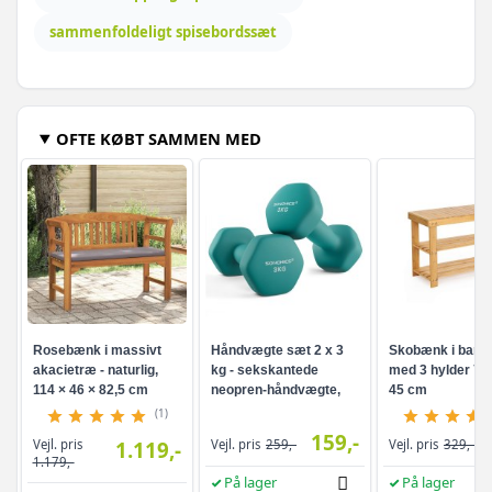
sammenfoldeligt spisebordssæt
OFTE KØBT SAMMEN MED
Rosebænk i massivt
Håndvægte sæt 2 x 3
Skobænk i bam
akacietræ - naturlig,
kg - sekskantede
med 3 hylder 70 
114 × 46 × 82,5 cm
neopren-håndvægte,
45 cm
turkis
(1)
159,-
Vejl. pris
1.119,-
Vejl. pris
259,-
Vejl. pris
329,-
1.179,-
På lager
På lager