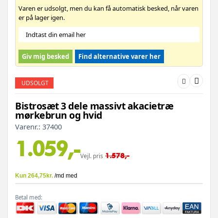
Varen er udsolgt, men du kan få automatisk besked, når varen
er på lager igen.
Giv mig besked
Find alternative varer her
UDSOLGT
Bistrosæt 3 dele massivt akacietræ
mørkebrun og hvid
Varenr.:
37400
1.059,-
1.578,-
Vejl. pris
Betal med: