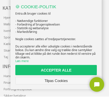
🍪 COOKIE-POLITIK
KATALOG
Entra.dk bruger cookies til
Hjem & Have
- Nødvendige funktioner
Møbler
- Forbedring af brugeroplevelsen
- Statistik og webanalyse
Isenkram
- Markedsføring
Sport
Nogle cookies sættes af tredjepartstjenester.
Kæledyr
Du accepterer alle eller udvalgte cookies i nedenstående
bokse. Du kan ændre dine valg og trække dine samtykker
Skønhed
tilbage ved at klikke på det runde ikon nederst til venstre på
Tøj
din skærm.
Læs mere
INFO
ACCEPTER ALLE
Handelsbetingelser
Tilpas Cookies
Finansering
Fortrolighedspolitik
Sikker betaling
Levering
Nyhedsbrev