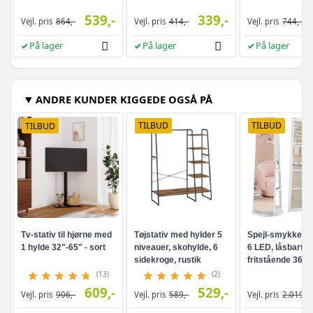
539,-
339,-
Vejl. pris
864,-
Vejl. pris
414,-
Vejl. pris
744,-
På lager
På lager
På lager
ANDRE KUNDER KIGGEDE OGSÅ PÅ
TILBUD
TILBUD
TILBUD
Tv-stativ til hjørne med
Tøjstativ med hylder 5
Spejl-smykkesk
1 hylde 32"-65" - sort
niveauer, skohylde, 6
6 LED, låsbart -
sidekroge, rustik
fritstående 360°
brun/sort
drejefunktion,
(13)
(2)
rammeløst
609,-
529,-
Vejl. pris
906,-
Vejl. pris
589,-
Vejl. pris
2.019,-
helkropsspejl, 3
opbevaringshyld