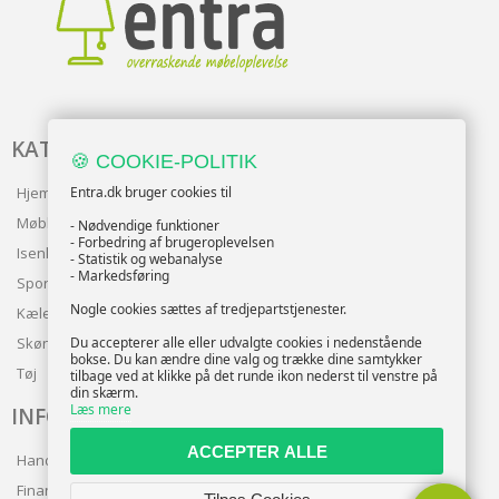
KATALOG
🍪 COOKIE-POLITIK
Entra.dk bruger cookies til
Hjem & Have
Møbler
- Nødvendige funktioner
- Forbedring af brugeroplevelsen
Isenkram
- Statistik og webanalyse
- Markedsføring
Sport
Nogle cookies sættes af tredjepartstjenester.
Kæledyr
Du accepterer alle eller udvalgte cookies i nedenstående
Skønhed
bokse. Du kan ændre dine valg og trække dine samtykker
Tøj
tilbage ved at klikke på det runde ikon nederst til venstre på
din skærm.
Læs mere
INFO
ACCEPTER ALLE
Handelsbetingelser
Finansering