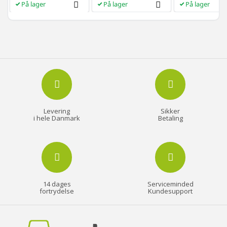
På lager
På lager
På lager
hvid/greige
Levering
Sikker
i hele Danmark
Betaling
14 dages
Serviceminded
fortrydelse
Kundesupport