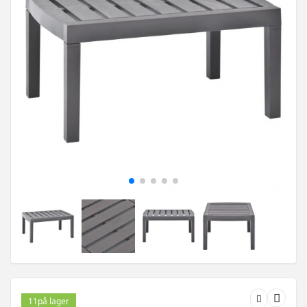
11
på lager