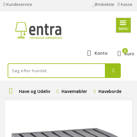
Kundeservice
Ønskeliste
Kasse
MENU
0
Konto
Kurv
Have og Udeliv
Havemøbler
Haveborde