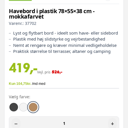
Havebord i plastik 78×55×38 cm -
mokkafarvet
Varenr.:
37702
Lyst og flytbart bord - ideelt som have- eller sidebord
Plastik med høj slidstyrke og vejrbestandighed
Nemt at rengøre og kræver minimal vedligeholdelse
Praktisk størrelse til terrasser, altaner og camping
419,-
526,-
Vejl. pris
Vælg farve:
−
+