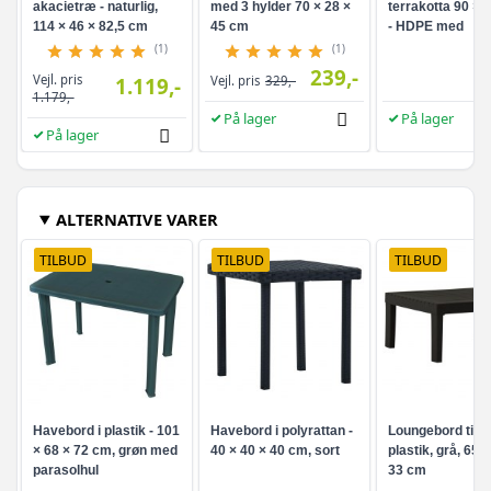
akacietræ - naturlig,
med 3 hylder 70 × 28 ×
terrakotta 90 × 
114 × 46 × 82,5 cm
45 cm
- HDPE med
aluminiumsøjer
(1)
(1)
239,-
Vejl. pris
1.119,-
Vejl. pris
329,-
1.179,-
På lager
På lager
På lager
ALTERNATIVE VARER
TILBUD
TILBUD
TILBUD
Havebord i plastik - 101
Havebord i polyrattan -
Loungebord til h
× 68 × 72 cm, grøn med
40 × 40 × 40 cm, sort
plastik, grå, 65 ×
parasolhul
33 cm