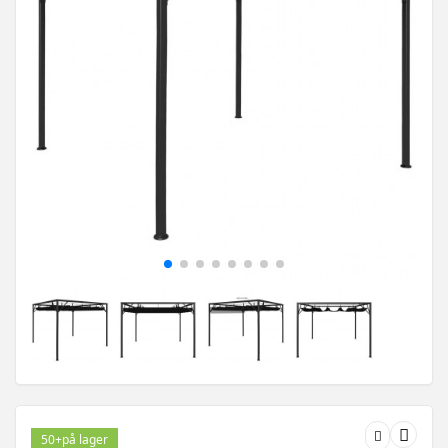
50+
på lager