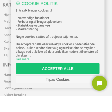
🍪 COOKIE-POLITIK
KATALOG
Entra.dk bruger cookies til
Hjem & Have
- Nødvendige funktioner
Møbler
- Forbedring af brugeroplevelsen
- Statistik og webanalyse
Isenkram
- Markedsføring
Sport
Nogle cookies sættes af tredjepartstjenester.
Kæledyr
Du accepterer alle eller udvalgte cookies i nedenstående
bokse. Du kan ændre dine valg og trække dine samtykker
Skønhed
tilbage ved at klikke på det runde ikon nederst til venstre på
Tøj
din skærm.
Læs mere
INFO
ACCEPTER ALLE
Handelsbetingelser
Tilpas Cookies
Finansering
Fortrolighedspolitik
Sikker betaling
Levering
Nyhedsbrev