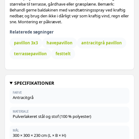
størrelse til terrasse, gårdhave eller græsplæne. Bemærk:
Behandl gerne baldakinen med vandtætningsspray ved kraftig
nedbør, og brug den ikke i dårligt vejr som kraftig vind, regn eller
sne. Montering er påkrævet.
Relaterede søgninger
pavillon 3x3
havepavillon
antracitgrå pavillon
terrassepavillon
festtelt
SPECIFIKATIONER
FARVE
Antracitgrå
MATERIALE
Pulverlakeret stål og stof (100 % polyester)
MÅL
300 × 300 × 230 cm (L × B × H)