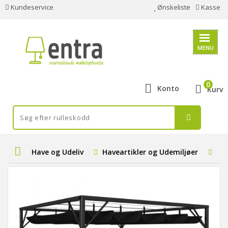
Kundeservice
Ønskeliste
Kasse
MENU
0
Konto
Kurv
Have og Udeliv
Haveartikler og Udemiljøer
Ud