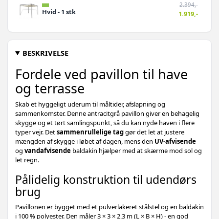
2.394,-
Hvid - 1 stk
1.919,-
BESKRIVELSE
Fordele ved pavillon til have
og terrasse
Skab et hyggeligt uderum til måltider, afslapning og
sammenkomster. Denne antracitgrå pavillon giver en behagelig
skygge og et tørt samlingspunkt, så du kan nyde haven i flere
typer vejr. Det
sammenrullelige tag
gør det let at justere
mængden af skygge i løbet af dagen, mens den
UV‑afvisende
og
vandafvisende
baldakin hjælper med at skærme mod sol og
let regn.
Pålidelig konstruktion til udendørs
brug
Pavillonen er bygget med et pulverlakeret stålstel og en baldakin
i 100 % polyester. Den måler 3 × 3 × 2,3 m (L × B × H) - en god