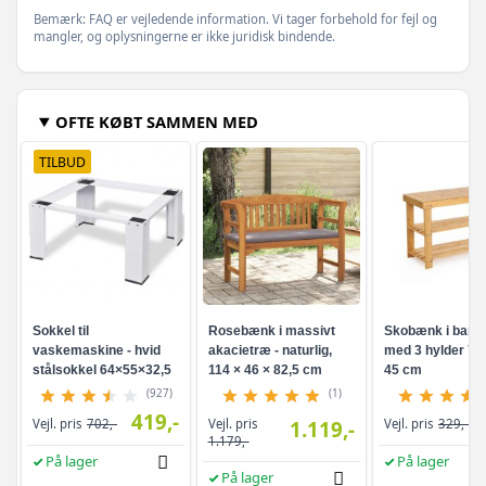
Bemærk: FAQ er vejledende information. Vi tager forbehold for fejl og
mangler, og oplysningerne er ikke juridisk bindende.
OFTE KØBT SAMMEN MED
TILBUD
Sokkel til
Rosebænk i massivt
Skobænk i bam
vaskemaskine - hvid
akacietræ - naturlig,
med 3 hylder 70 
stålsokkel 64×55×32,5
114 × 46 × 82,5 cm
45 cm
cm
(927)
(1)
419,-
Vejl. pris
Vejl. pris
702,-
1.119,-
Vejl. pris
329,-
1.179,-
På lager
På lager
På lager