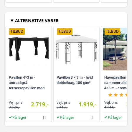
ALTERNATIVE VARER
TILBUD
TILBUD
TILBUD
Pavillon 4×3 m -
Pavillon 3 × 3 m - hvid
Havepavillon m
antracitgrå
dobbelttag, 180 g/m²
sammenrulleligt
terrassepavillon med
4×3 m - cremefa
sidevægge
Vejl. pris
Vejl. pris
Vejl. pris
2.719,-
1.919,-
3.
3.624,-
2.418,-
4.144,-
På lager
På lager
På lager