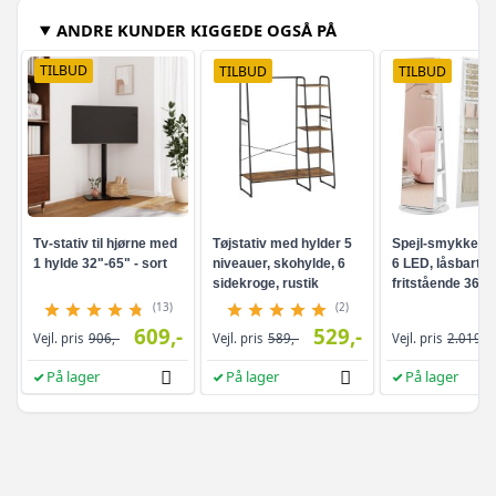
ANDRE KUNDER KIGGEDE OGSÅ PÅ
TILBUD
TILBUD
TILBUD
Tv-stativ til hjørne med
Tøjstativ med hylder 5
Spejl-smykkesk
1 hylde 32"-65" - sort
niveauer, skohylde, 6
6 LED, låsbart -
sidekroge, rustik
fritstående 360°
brun/sort
drejefunktion,
(13)
(2)
rammeløst
609,-
529,-
Vejl. pris
906,-
Vejl. pris
589,-
Vejl. pris
2.019,-
helkropsspejl, 3
opbevaringshyld
På lager
På lager
På lager
hvid/greige