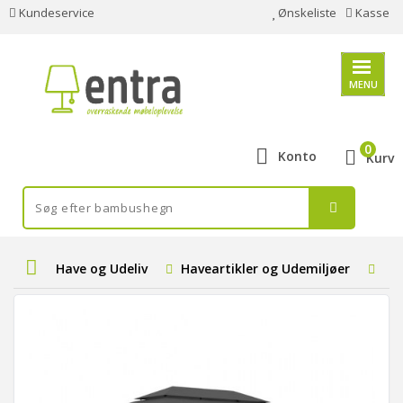
Kundeservice
Ønskeliste
Kasse
MENU
0
Konto
Kurv
Have og Udeliv
Haveartikler og Udemiljøer
Ud