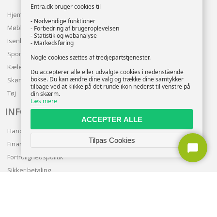
Entra.dk bruger cookies til
Hjem & Have
- Nødvendige funktioner
Møbler
- Forbedring af brugeroplevelsen
- Statistik og webanalyse
Isenkram
- Markedsføring
Sport
Nogle cookies sættes af tredjepartstjenester.
Kæledyr
Du accepterer alle eller udvalgte cookies i nedenstående
bokse. Du kan ændre dine valg og trække dine samtykker
Skønhed
tilbage ved at klikke på det runde ikon nederst til venstre på
Tøj
din skærm.
Læs mere
INFO
ACCEPTER ALLE
Handelsbetingelser
Tilpas Cookies
Finansering
Fortrolighedspolitik
Sikker betaling
Levering
Nyhedsbrev
Kundeservice