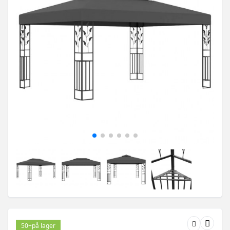
50+
på lager