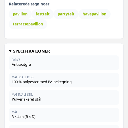
Relaterede søgninger
pavillon
festtelt
partytelt
havepavillon
terrassepavillon
SPECIFIKATIONER
FARVE
Antracitgrå
MATERIALE DUG
100 % polyester med PA-belægning
MATERIALE STEL
Pulverlakeret stål
MÅL
3 × 4 m (B × D)