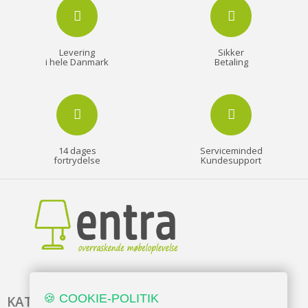
Levering
Sikker
i hele Danmark
Betaling
14 dages
Serviceminded
fortrydelse
Kundesupport
🍪 COOKIE-POLITIK
KATALOG