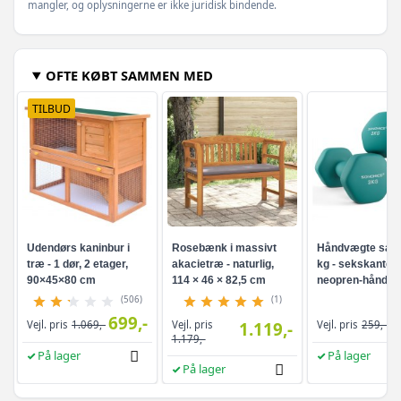
mangler, og oplysningerne er ikke juridisk bindende.
OFTE KØBT SAMMEN MED
TILBUD
Udendørs kaninbur i
Rosebænk i massivt
Håndvægte sæt 
træ - 1 dør, 2 etager,
akacietræ - naturlig,
kg - sekskanted
90×45×80 cm
114 × 46 × 82,5 cm
neopren-håndvæ
turkis
(506)
(1)
699,-
Vejl. pris
Vejl. pris
1.069,-
1.119,-
Vejl. pris
259,-
1.179,-
På lager
På lager
På lager