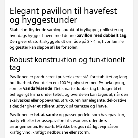
Elegant pavillon til havefest
og hyggestunder
Skab et indbydende samlingspunkt til bryllupper, grillfester og
hverdags hygge i haven med denne
pavillon med dobbelt tag
.
Den giver et stort, skyggefuldt område på 3 × 4 m, hvor familie
og gæster kan slappe af i læ for solen.
Robust konstruktion og funktionelt
tag
Pavillonen er produceret i pulverlakeret stål for stabilitet og lang
holdbarhed. Overdelen er i 100 % polyester med PA-belægning,
som er
vandafvisende
. Det smarte dobbelttag bidrager til et
behageligt klima under teltet, og overdelen kan tages af, når den
skal vaskes eller opbevares. Strukturen har elegante, dekorative
sider, der giver et stilrent udtryk på terrasse og i have.
Pavillonen er
let at samle
og passer perfekt som havepavillon,
partytelt eller terrassepavillon til sæsonens udendørs
arrangementer. Bemærk: Må ikke bruges i dårligt vejr såsom
kraftig vind, kraftigt nedbør, sne eller storm.