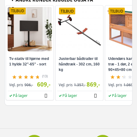
TILBUD
TILBUD
TILBUD
Tv-stativ til hjørne med
Justerbar bådtrailer til
Udendørs kaninb
1 hylde 32"-65" - sort
håndtræk - 302 cm, 160
træ - 1 dør, 2 eta
kg
90×45×80 cm
(13)
609,-
869,-
Vejl. pris
906,-
Vejl. pris
1.357,-
Vejl. pris
1.069,-
På lager
På lager
På lager