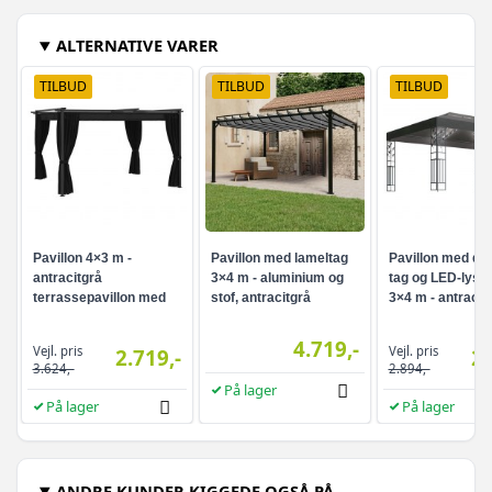
ALTERNATIVE VARER
TILBUD
TILBUD
TILBUD
Pavillon 4×3 m -
Pavillon med lameltag
Pavillon med dob
antracitgrå
3×4 m - aluminium og
tag og LED-lys
terrassepavillon med
stof, antracitgrå
3×4 m - antracit
sidevægge
4.719,-
Vejl. pris
Vejl. pris
2.719,-
2.
3.624,-
2.894,-
På lager
På lager
På lager
ANDRE KUNDER KIGGEDE OGSÅ PÅ