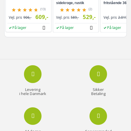
sidekroge, rustik
fritstående 360°
brun/sort
drejefunktion,
(13)
(2)
rammeløst
609,-
529,-
Vejl. pris
906,-
Vejl. pris
589,-
Vejl. pris
2.019,-
helkropsspejl, 3
opbevaringshyld
På lager
På lager
På lager
hvid/greige
Levering
Sikker
i hele Danmark
Betaling