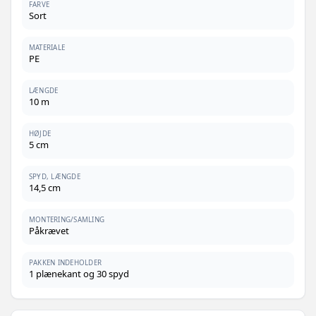
FARVE
Sort
MATERIALE
PE
LÆNGDE
10 m
HØJDE
5 cm
SPYD, LÆNGDE
14,5 cm
MONTERING/SAMLING
Påkrævet
PAKKEN INDEHOLDER
1 plænekant og 30 spyd