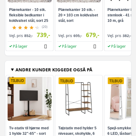
Plænekanter - 10 stk.
Plænekanter 10 stk. -
Plænekanter i pl
fleksible bedkanter i
20 × 103 cm koldvalset
stenlook - 41 stk.
koldvalset stål, sort 25
stål, sort
10 m, grå
× 103 cm
(20)
739,-
679,-
Vejl. pris
852,-
Vejl. pris
695,-
Vejl. pris
382,-
På lager
På lager
På lager
ANDRE KUNDER KIGGEDE OGSÅ PÅ
TILBUD
TILBUD
TILBUD
Tv-stativ til hjørne med
Tøjstativ med hylder 5
Spejl-smykkesk
1 hylde 32"-65" - sort
niveauer, skohylde, 6
6 LED, låsbart -