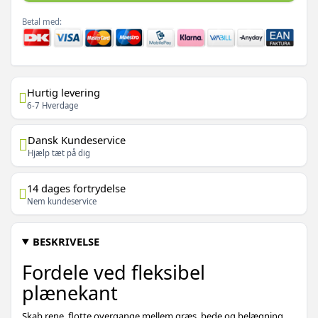
Betal med:
Hurtig levering
6-7 Hverdage
Dansk Kundeservice
Hjælp tæt på dig
14 dages fortrydelse
Nem kundeservice
BESKRIVELSE
Fordele ved fleksibel
plænekant
Skab rene, flotte overgange mellem græs, bede og belægning