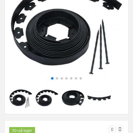
50+
på lager