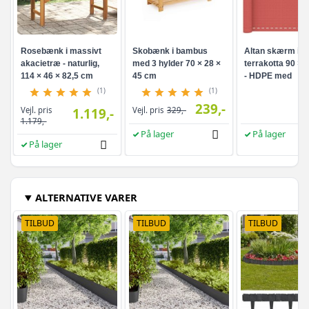
Rosebænk i massivt
Skobænk i bambus
Altan skærm i
akacietræ - naturlig,
med 3 hylder 70 × 28 ×
terrakotta 90 × 
114 × 46 × 82,5 cm
45 cm
- HDPE med
aluminiumsøjer
(1)
(1)
239,-
Vejl. pris
1.119,-
Vejl. pris
329,-
1.179,-
På lager
På lager
På lager
ALTERNATIVE VARER
TILBUD
TILBUD
TILBUD