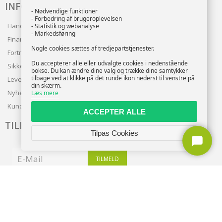
INFO
- Nødvendige funktioner
- Forbedring af brugeroplevelsen
Handelsbetingelser
- Statistik og webanalyse
- Markedsføring
Finansering
Nogle cookies sættes af tredjepartstjenester.
Fortrolighedspolitik
Du accepterer alle eller udvalgte cookies i nedenstående
Sikker betaling
bokse. Du kan ændre dine valg og trække dine samtykker
tilbage ved at klikke på det runde ikon nederst til venstre på
Levering
din skærm.
Nyhedsbrev
Læs mere
Kundeservice
ACCEPTER ALLE
TILMELD NYHEDSBREV
Tilpas Cookies
TILMELD
Copyright © 2026 | CVR: DK41222093 | Alle rettigheder forbeholdes |
entra.dk
🍪