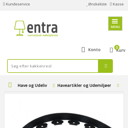
Kundeservice
Ønskeliste
Kasse
MENU
0
Konto
Kurv
Have og Udeliv
Haveartikler og Udemiljøer
Be