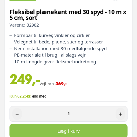
Fleksibel plænekant med 30 spyd - 10 m x
5 cm, sort
Varenr.:
32982
Formbar til kurver, vinkler og cirkler
Velegnet til bede, plæne, stier og terrasser
Nem installation med 30 medfølgende spyd
PE-materiale til brug i al slags vejr
10 m længde giver fleksibel indretning
249,-
369,-
Vejl. pris
−
+
Læg i kurv