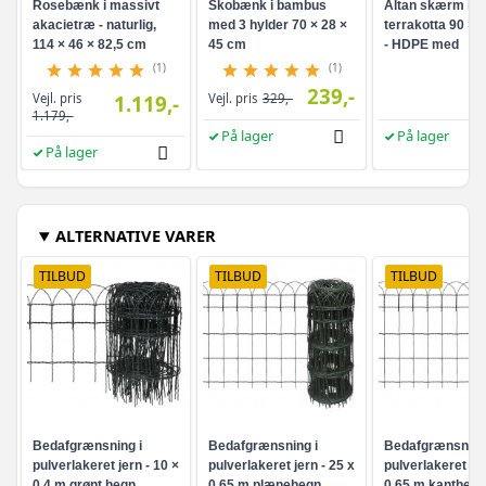
Rosebænk i massivt
Skobænk i bambus
Altan skærm i
akacietræ - naturlig,
med 3 hylder 70 × 28 ×
terrakotta 90 × 
114 × 46 × 82,5 cm
45 cm
- HDPE med
aluminiumsøjer
(1)
(1)
239,-
Vejl. pris
1.119,-
Vejl. pris
329,-
1.179,-
På lager
På lager
På lager
ALTERNATIVE VARER
TILBUD
TILBUD
TILBUD
Bedafgrænsning i
Bedafgrænsning i
Bedafgrænsning
pulverlakeret jern - 10 ×
pulverlakeret jern - 25 x
pulverlakeret jer
0,4 m grønt hegn
0,65 m plænehegn
0,65 m kanthegn