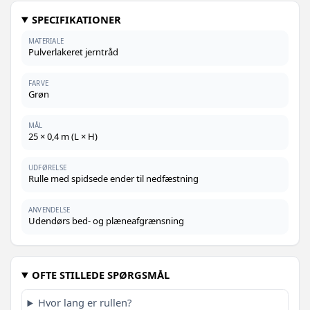
SPECIFIKATIONER
MATERIALE
Pulverlakeret jerntråd
FARVE
Grøn
MÅL
25 × 0,4 m (L × H)
UDFØRELSE
Rulle med spidsede ender til nedfæstning
ANVENDELSE
Udendørs bed- og plæneafgrænsning
OFTE STILLEDE SPØRGSMÅL
Hvor lang er rullen?