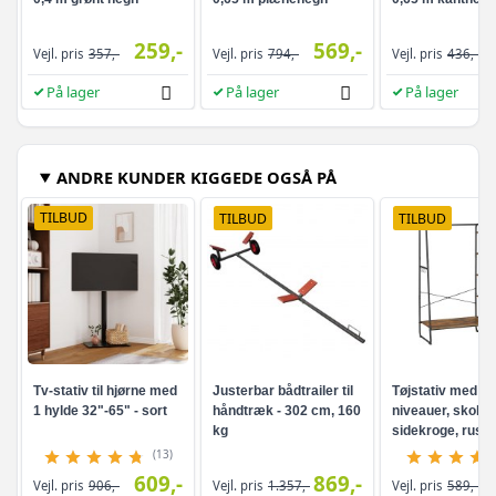
259,-
569,-
Vejl. pris
357,-
Vejl. pris
794,-
Vejl. pris
436,-
På lager
På lager
På lager
ANDRE KUNDER KIGGEDE OGSÅ PÅ
TILBUD
TILBUD
TILBUD
Tv-stativ til hjørne med
Justerbar bådtrailer til
Tøjstativ med hy
1 hylde 32"-65" - sort
håndtræk - 302 cm, 160
niveauer, skohyl
kg
sidekroge, rusti
brun/sort
(13)
609,-
869,-
Vejl. pris
906,-
Vejl. pris
1.357,-
Vejl. pris
589,-