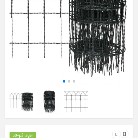
50+
på lager