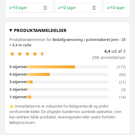
På lager
På lager
På lager
PRODUKTANMELDELSER
Produktbedømmelser for
Bedafgrænsning i pulverlakeret jern - 25
× 0,4 m rulle
4,4
ud af 5
★
★
★
★
★
★
★
★
★
★
298 anmeldelser
(177)
5-stjernet
(83)
4-stjernet
(21)
3-stjernet
(3)
2-stjernet
(14)
1-stjernet
⭐ Anmeldelserne er indsamlet fra Boligcenter.dk og andre
verificerede kilder. De afspejler kundernes samlede oplevelse, som
kan vedrøre både produktet, leveringstiden eller andre forhold i
købsprocessen.