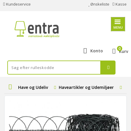
Kundeservice
Ønskeliste
Kasse
MENU
0
Konto
Kurv
Have og Udeliv
Haveartikler og Udemiljøer
Be