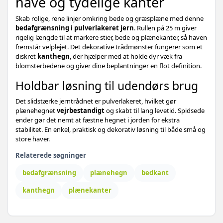
have og tydelige kanter
Skab rolige, rene linjer omkring bede og græsplæne med denne
bedafgrænsning i pulverlakeret jern
. Rullen på 25 m giver
rigelig længde til at markere stier, bede og plænekanter, så haven
fremstår velplejet. Det dekorative trådmønster fungerer som et
diskret
kanthegn
, der hjælper med at holde dyr væk fra
blomsterbedene og giver dine beplantninger en flot definition.
Holdbar løsning til udendørs brug
Det slidstærke jerntrådnet er pulverlakeret, hvilket gør
plænehegnet
vejrbestandigt
og skabt til lang levetid. Spidsede
ender gør det nemt at fæstne hegnet i jorden for ekstra
stabilitet. En enkel, praktisk og dekorativ løsning til både små og
store haver.
Relaterede søgninger
bedafgrænsning
plænehegn
bedkant
kanthegn
plænekanter