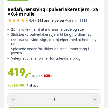
Bedafgrænsning i pulverlakeret jern - 25
× 0,4 m rulle
★
★
★
★
★
★
★
★
★
★
4,4
•
298
anmeldelser
•
Varenr.:
3813
25 m rulle - nemt at indramme bede og stier
Slidstærkt, pulverlakeret jern til lang holdbarhed
Dekorativt tråddesign, der hjælper med at holde dyr
ude
Spidsede ender for sikker og stabil montering i
jorden
Velegnet til alle former for udendørs brug
419,-
630,-
Vejl. pris
−
+