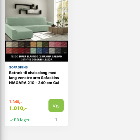
SOFASKINS
Betræk til chaiselong med
lang venstre arm Sofaskins
NIAGARA 210 - 340 cm Gul
1.340,-
Vis
1.010,-
På lager