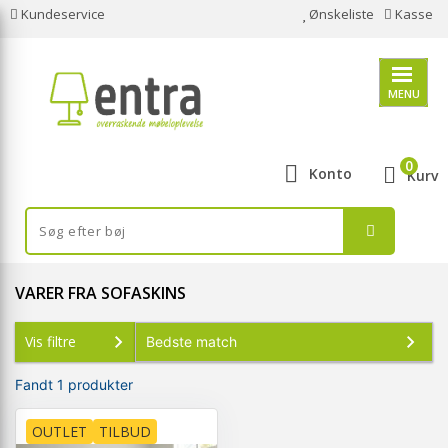
Kundeservice
Ønskeliste
Kasse
MENU
0
Konto
Kurv
VARER FRA SOFASKINS
Vis filtre
Fandt 1 produkter
OUTLET
TILBUD