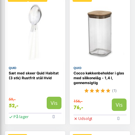
QUID
QUID
Sæt med skeer Quid Habitat
Cocco køkkenbeholder i glas
(3 stk) Rustfrit stål Hvid
med silikonelåg - 1,4 l,
gennemsigtig
(1)
59,-
156,-
Vis
Vis
52,-
76,-
På lager
Udsolgt