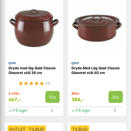
QUID
QUID
Gryde med låg Quid Classic
Gryde Med Låg Quid Classic
Glaseret stål 36 cm
Glaseret stål 40 cm
(1)
1.124,-
469,-
Vis
Vis
467,-
384,-
På lager
På lager
OUTLET
TILBUD
TILBUD