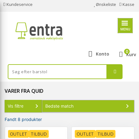
Kundeservice
Ønskeliste
Kasse
MENU
0
Konto
Kurv
VARER FRA QUID
Vis filtre
Fandt 8 produkter
OUTLET
TILBUD
OUTLET
TILBUD