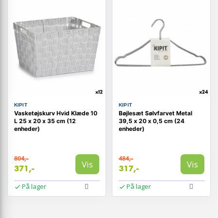
KIPIT
KIPIT
Vasketøjskurv Hvid Klæde 10
Bøjlesæt Sølvfarvet Metal
L 25 x 20 x 35 cm (12
39,5 x 20 x 0,5 cm (24
enheder)
enheder)
804,-
484,-
Vis
Vis
371,-
317,-
På lager
På lager