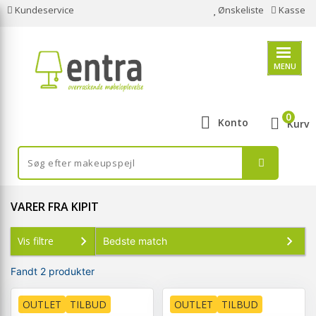
Kundeservice
Ønskeliste
Kasse
MENU
0
Konto
Kurv
VARER FRA KIPIT
Vis filtre
Fandt 2 produkter
OUTLET
TILBUD
OUTLET
TILBUD