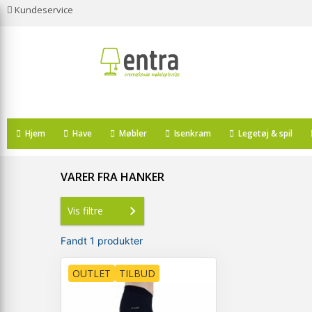
Kundeservice
Hjem
Have
Møbler
Isenkram
Legetøj & spil
VARER FRA HANKER
Vis filtre
Fandt 1 produkter
OUTLET
TILBUD