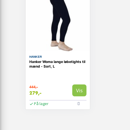
HANKER
Hanker Woma lange løbetights til
mænd - Sort, L
444,-
Vis
279,-
På lager