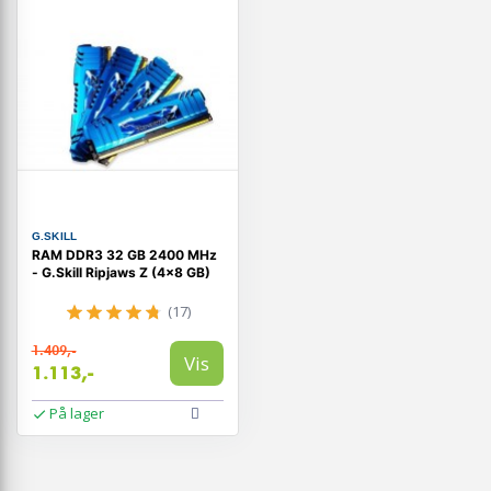
G.SKILL
RAM DDR3 32 GB 2400 MHz
- G.Skill Ripjaws Z (4×8 GB)
(17)
1.409,-
Vis
1.113,-
På lager