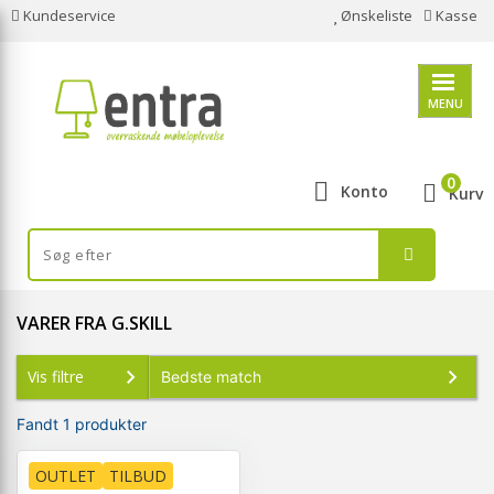
Kundeservice
Ønskeliste
Kasse
MENU
0
Konto
Kurv
VARER FRA G.SKILL
Vis filtre
Fandt 1 produkter
OUTLET
TILBUD