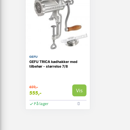
GEFU
GEFU TRICA kødhakker med
tilbehør - størrelse 7/8
659,-
Vis
555,-
På lager