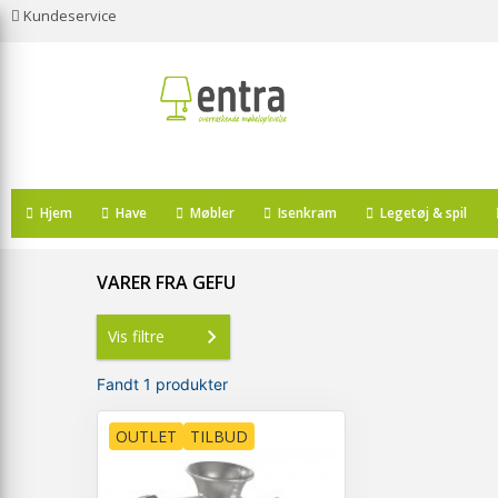
Kundeservice
Hjem
Have
Møbler
Isenkram
Legetøj & spil
VARER FRA GEFU
Vis filtre
Fandt 1 produkter
OUTLET
TILBUD