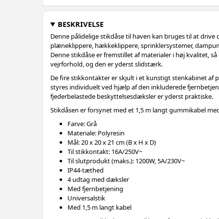
BESKRIVELSE
Denne pålidelige stikdåse til haven kan bruges til at dri
plæneklippere, hækkeklippere, sprinklersystemer, dampu
Denne stikdåse er fremstillet af materialer i høj kvalitet,
vejrforhold, og den er yderst slidstærk.
De fire stikkontakter er skjult i et kunstigt stenkabinet af
styres individuelt ved hjælp af den inkluderede fjernbetj
fjederbelastede beskyttelsesdæksler er yderst praktiske.
Stikdåsen er forsynet med et 1,5 m langt gummikabel med 
Farve: Grå
Materiale: Polyresin
Mål: 20 x 20 x 21 cm (B x H x D)
Til stikkontakt: 16A/250V~
Til slutprodukt (maks.): 1200W, 5A/230V~
IP44-tæthed
4 udtag med dæksler
Med fjernbetjening
Universalstik
Med 1,5 m langt kabel