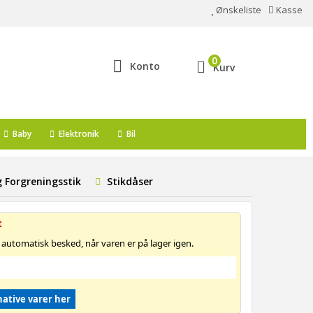
Ønskeliste
Kasse
0
Konto
Kurv
Baby
Elektronik
Bil
g Forgreningsstik
Stikdåser
t
 automatisk besked, når varen er på lager igen.
native varer her