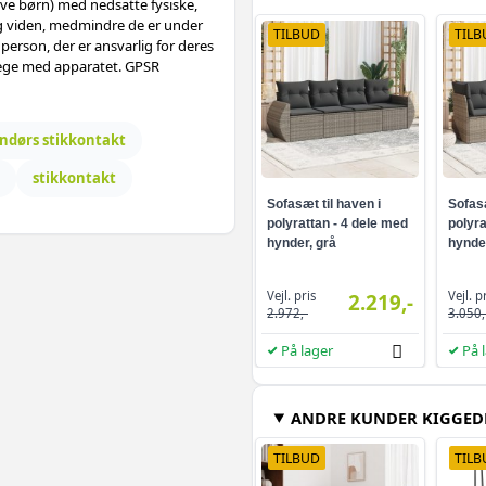
sive børn) med nedsatte fysiske,
og viden, medmindre de er under
TILBUD
TILB
n person, der er ansvarlig for deres
 lege med apparatet.
GPSR
ndørs stikkontakt
stikkontakt
Sofasæt til haven i
Sofasæ
polyrattan - 4 dele med
polyra
hynder, grå
hynder
Vejl. pris
Vejl. p
2.219,-
2.972,-
3.050,
På lager
På 
ANDRE KUNDER KIGGED
TILBUD
TILB