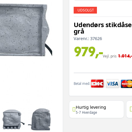
UDSOLGT
Udendørs stikdåse 
grå
Varenr.:
37626
979,-
1.014,
Vejl. pris
Betal med:
Hurtig levering
5-7 Hverdage