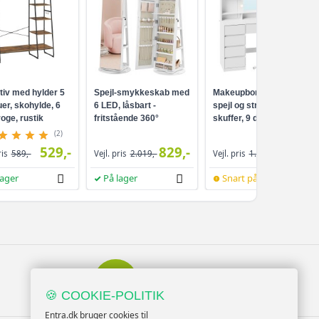
tiv med hylder 5
Spejl-smykkeskab med
Makeupbord med LED-
er, skohylde, 6
6 LED, låsbart -
spejl og strømudtag - 9
oge, rustik
fritstående 360°
skuffer, 9 dæmpbare
ort
drejefunktion,
pærer, 3 lysfarver,
(2)
rammeløst
Cloud White
529,-
829,-
959,-
ris
589,-
Vejl. pris
2.019,-
Vejl. pris
1.099,-
helkropsspejl, 3
opbevaringshylder -
lager
På lager
Snart på lager
hvid/greige
Serviceminded
Kundesupport
🍪 COOKIE-POLITIK
Entra.dk bruger cookies til