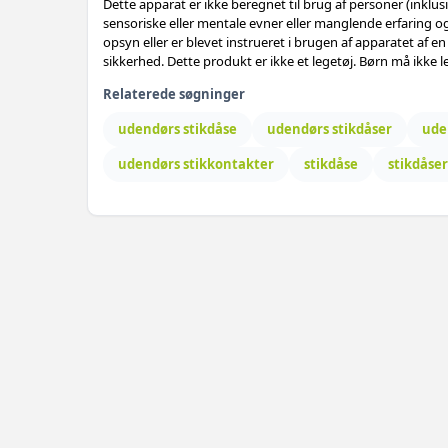
Dette apparat er ikke beregnet til brug af personer (inklu
sensoriske eller mentale evner eller manglende erfaring 
opsyn eller er blevet instrueret i brugen af ​​apparatet af e
sikkerhed. Dette produkt er ikke et legetøj. Børn må ikke
Relaterede søgninger
udendørs stikdåse
udendørs stikdåser
ude
udendørs stikkontakter
stikdåse
stikdåser