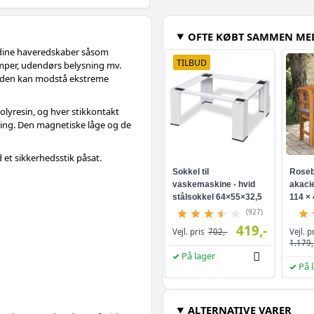
OFTE KØBT SAMMEN ME
ve dine haveredskaber såsom
TILBUD
mper, udendørs belysning mv.
 så den kan modstå ekstreme
 polyresin, og hver stikkontakt
ening. Den magnetiske låge og de
et sikkerhedsstik påsat.
Sokkel til
Roseb
vaskemaskine - hvid
akacie
stålsokkel 64×55×32,5
114 × 
cm
(927)
419,-
Vejl. p
Vejl. pris
702,-
1.179,
På lager
På 
ALTERNATIVE VARER