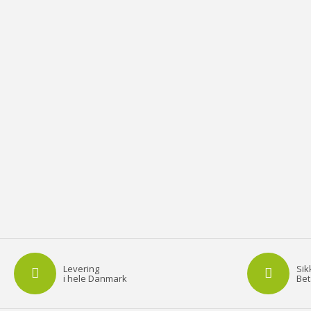
Levering
Sik
i hele Danmark
Bet