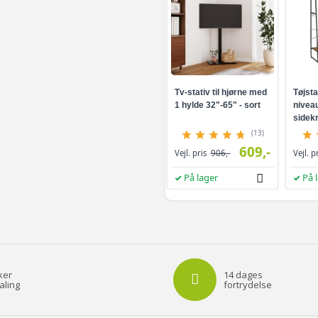
Tv-stativ til hjørne med
Tøjsta
1 hylde 32"-65" - sort
niveau
sidekr
brun/s
(13)
609,-
Vejl. pris
906,-
Vejl. p
På lager
På 
ker
14 dages
aling
fortrydelse