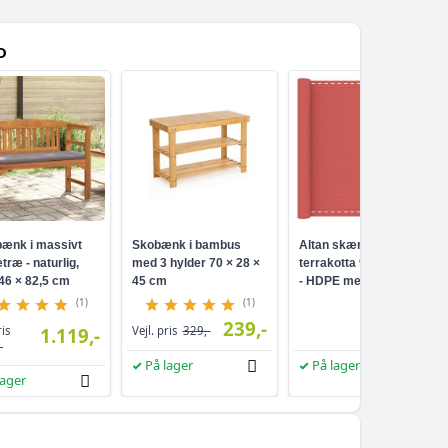
D
ænk i massivt
Skobænk i bambus
Altan skærm i
træ - naturlig,
med 3 hylder 70 × 28 ×
terrakotta 90 × 800 cm
46 × 82,5 cm
45 cm
- HDPE med
aluminiumsøjer
(1)
(1)
239,-
249,-
ris
1.119,-
Vejl. pris
329,-
-
På lager
På lager
lager