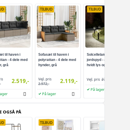
UD
TILBUD
TILBUD
t til haven i
Sofasæt til haven i
Solcellelamper med
ttan - 4 dele med
polyrattan - 4 dele med
jordspyd - 4 stk., varmt
, grå
hynder, grå
hvidt lys og RGB
239,-
ris
Vejl. pris
2.519,-
2.119,-
Vejl. pris
278,-
-
2.972,-
På lager
lager
På lager
E OGSÅ PÅ
UD
TILBUD